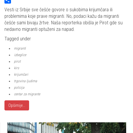
Twitter
Share
Vesti iz Srbije sve češće govore o sukobima krijumčara ili
problemima koje prave migranti. No, podaci kažu da migranti
češće sami bivaju žrtve. Naša reporterka obišla je Pirot gde su
nedavno migranti optuženi za napad.
Tagged under
migranti
izbeglice
pirot
kirs
krijumčari
trgovina ljudima
policija
centar za migrante
Opširnije...