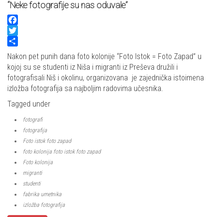
“Neke fotografije su nas oduvale”
Facebook
Twitter
Share
Nakon pet punih dana foto kolonije “Foto Istok = Foto Zapad” u
kojoj su se studenti iz Niša i migranti iz Preševa družili i
fotografisali Niš i okolinu, organizovana je zajednička istoimena
izložba fotografija sa najboljim radovima učesnika.
Tagged under
fotografi
fotografija
Foto istok foto zapad
foto kolonija foto istok foto zapad
Foto kolonija
migranti
studenti
fabrika umetnika
izložba fotografija