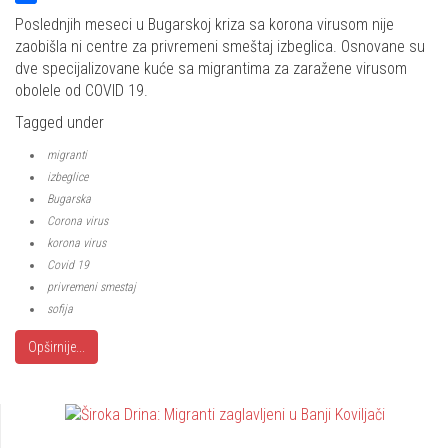
Share
Poslednjih meseci u Bugarskoj kriza sa korona virusom nije
zaobišla ni centre za privremeni smeštaj izbeglica. Osnovane su
dve specijalizovane kuće sa migrantima za zaražene virusom
obolele od COVID 19.
Tagged under
migranti
izbeglice
Bugarska
Corona virus
korona virus
Covid 19
privremeni smestaj
sofija
Opširnije...