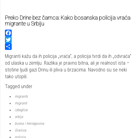
Preko Drine bez čamca: Kako bosanska policija vraća
migrante u Srbiju
Facebook
Twitter
Share
Migranti kažu da ih policija „vraća“, a policija tvrdi da ih „odvraća“
od ulaska u zemlju. Razlika je pravno bitna, ali je realnost ista –
stotine ljudi gazi Drinu ili pliva u brzacima. Navodno su se neki
tako utopili.
Tagged under
migrants
migranti
izbeglice
srbija
bosna i hercegovina
Granica
policija