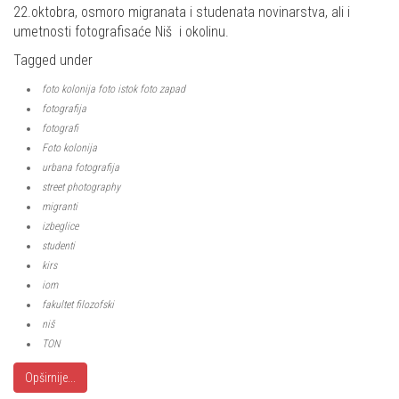
22.oktobra, osmoro migranata i studenata novinarstva, ali i
umetnosti fotografisaće Niš i okolinu.
Tagged under
foto kolonija foto istok foto zapad
fotografija
fotografi
Foto kolonija
urbana fotografija
street photography
migranti
izbeglice
studenti
kirs
iom
fakultet filozofski
niš
TON
Opširnije...