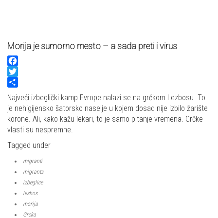
Morija je sumorno mesto – a sada preti i virus
Facebook
Twitter
Share
Najveći izbeglički kamp Evrope nalazi se na grčkom Lezbosu. To
je nehigijensko šatorsko naselje u kojem dosad nije izbilo žarište
korone. Ali, kako kažu lekari, to je samo pitanje vremena. Grčke
vlasti su nespremne.
Tagged under
migranti
migrants
izbeglice
lezbos
morija
Grcka