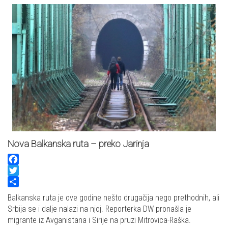
Nova Balkanska ruta – preko Jarinja
Facebook
Twitter
Share
Balkanska ruta je ove godine nešto drugačija nego prethodnih, ali
Srbija se i dalje nalazi na njoj. Reporterka DW pronašla je
migrante iz Avganistana i Sirije na pruzi Mitrovica-Raška.