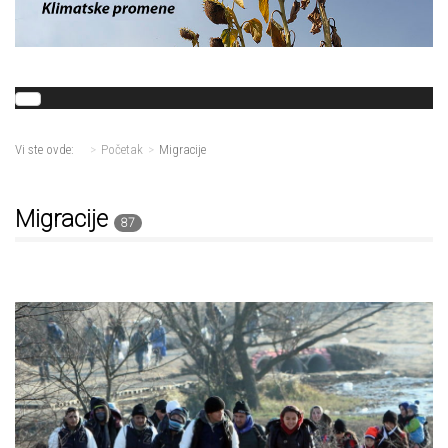
Vi ste ovde:
Početak
Migracije
Migracije
87