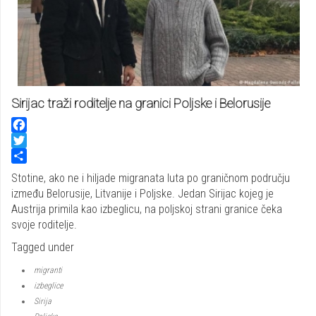
Sirijac traži roditelje na granici Poljske i Belorusije
Facebook
Twitter
Share
Stotine, ako ne i hiljade migranata luta po graničnom području
između Belorusije, Litvanije i Poljske. Jedan Sirijac kojeg je
Austrija primila kao izbeglicu, na poljskoj strani granice čeka
svoje roditelje.
Tagged under
migranti
izbeglice
Sirija