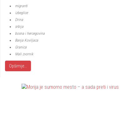
migranti
izbeglice
Drina
srbija
bosna i hercegovina
Banja Koviljaca
Granica
Mali zvornik
Opširnije...