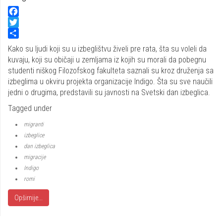
Facebook
Twitter
Share
Kako su ljudi koji su u izbeglištvu živeli pre rata, šta su voleli da
kuvaju, koji su običaji u zemljama iz kojih su morali da pobegnu
studenti niškog Filozofskog fakulteta saznali su kroz druženja sa
izbeglima u okviru projekta organizacije Indigo. Šta su sve naučili
jedni o drugima, predstavili su javnosti na Svetski dan izbeglica.
Tagged under
migranti
izbeglice
dan izbeglica
migracije
Indigo
romi
Opširnije...