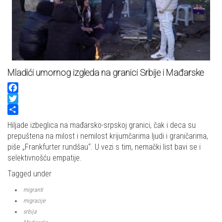
Mladići umornog izgleda na granici Srbije i Mađarske
Facebook
Twitter
Share
Hiljade izbeglica na mađarsko-srpskoj granici, čak i deca su
prepuštena na milost i nemilost krijumčarima ljudi i graničarima,
piše „Frankfurter rundšau“. U vezi s tim, nemački list bavi se i
selektivnošću empatije.
Tagged under
migranti
migracije
srbija