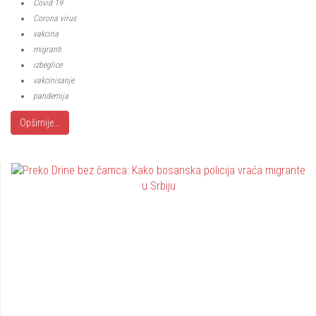
Covid 19
Corona virus
vakcina
migranti
izbeglice
vakcinisanje
pandemija
Opširnije...