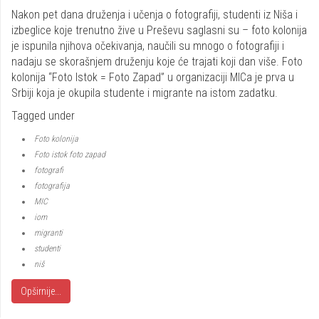
Share
Nakon pet dana druženja i učenja o fotografiji, studenti iz Niša i
izbeglice koje trenutno žive u Preševu saglasni su – foto kolonija
je ispunila njihova očekivanja, naučili su mnogo o fotografiji i
nadaju se skorašnjem druženju koje će trajati koji dan više. Foto
kolonija “Foto Istok = Foto Zapad” u organizaciji MICa je prva u
Srbiji koja je okupila studente i migrante na istom zadatku.
Tagged under
Foto kolonija
Foto istok foto zapad
fotografi
fotografija
MIC
iom
migranti
studenti
niš
Opširnije...