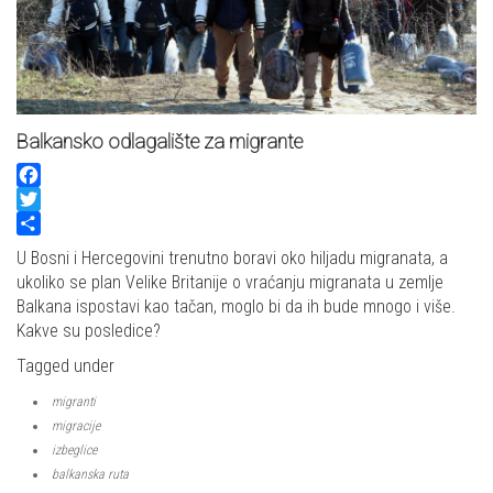
Balkansko odlagalište za migrante
Facebook
Twitter
Share
U Bosni i Hercegovini trenutno boravi oko hiljadu migranata, a
ukoliko se plan Velike Britanije o vraćanju migranata u zemlje
Balkana ispostavi kao tačan, moglo bi da ih bude mnogo i više.
Kakve su posledice?
Tagged under
migranti
migracije
izbeglice
balkanska ruta