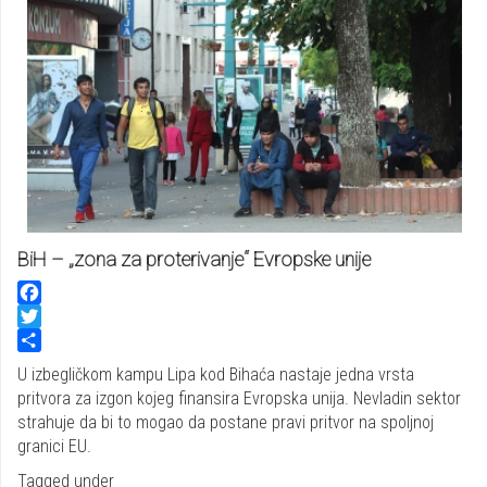
BiH – „zona za proterivanje“ Evropske unije
Facebook
Twitter
Share
U izbegličkom kampu Lipa kod Bihaća nastaje jedna vrsta
pritvora za izgon kojeg finansira Evropska unija. Nevladin sektor
strahuje da bi to mogao da postane pravi pritvor na spoljnoj
granici EU.
Tagged under