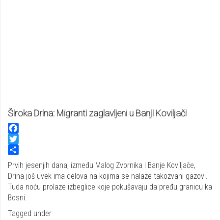
Široka Drina: Migranti zaglavljeni u Banji Koviljači
Facebook
Twitter
Share
Prvih jesenjih dana, između Malog Zvornika i Banje Koviljače,
Drina još uvek ima delova na kojima se nalaze takozvani gazovi.
Tuda noću prolaze izbeglice koje pokušavaju da pređu granicu ka
Bosni.
Tagged under