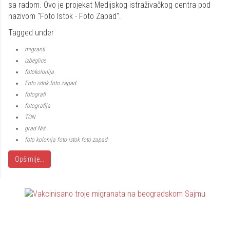
sa radom. Ovo je projekat Medijskog istraživačkog centra pod
nazivom "Foto Istok - Foto Zapad".
Tagged under
migranti
izbeglice
fotokolonija
Foto istok foto zapad
fotografi
fotografija
TON
grad Niš
foto kolonija foto istok foto zapad
Opširnije...