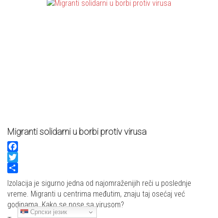
Migranti solidarni u borbi protiv virusa
Facebook
Twitter
Share
Izolacija je sigurno jedna od najomraženijih reči u poslednje
vreme. Migranti u centrima međutim, znaju taj osećaj već
godinama. Kako se nose sa virusom?
Српски језик