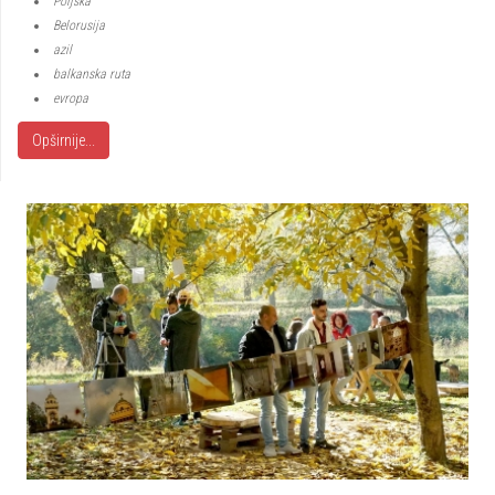
Poljska
Belorusija
azil
balkanska ruta
evropa
Opširnije...