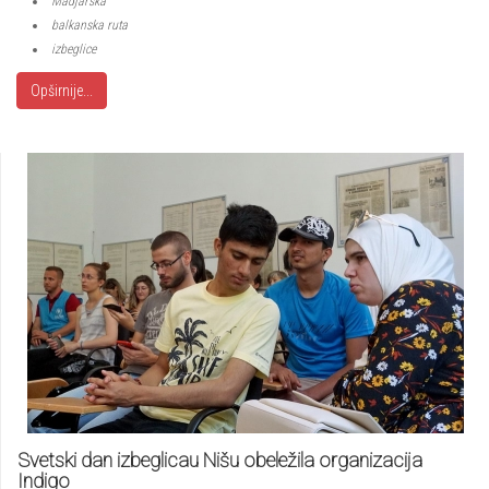
Madjarska
balkanska ruta
izbeglice
Opširnije...
Svetski dan izbeglicau Nišu obeležila organizacija
Indigo