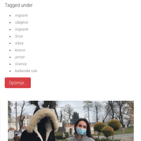
Tagged under
migranti
izbeglice
migrants
Sirija
srbija
kosovo
jarinje
Granica
balkanska ruta
Opširnije...