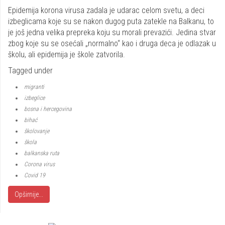
Share
Epidemija korona virusa zadala je udarac celom svetu, a deci
izbeglicama koje su se nakon dugog puta zatekle na Balkanu, to
je još jedna velika prepreka koju su morali prevazići. Jedina stvar
zbog koje su se osećali „normalno“ kao i druga deca je odlazak u
školu, ali epidemija je škole zatvorila.
Tagged under
migranti
izbeglice
bosna i hercegovina
bihać
školovanje
škola
balkanska ruta
Corona virus
Covid 19
Opširnije...