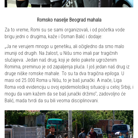
Romsko naselje Beograd mahala
Za to vreme, Romi su se sami organizovali, i od početka vode
brigu jedni o drugima, kaže i Osman Balić i dodaje:
„Ja ne verujem mnogo u genetiku, ali očigledno da smo malo
imuniji od drugih. Na žalost, u Nišu smo imali par tragičnih
slučajeva. Jedan naš drug, koji je delio pakete ugroženim
Romima, preminuo je od zapaljenja pluća. I još jedan naš drug iz
druge niške romske mahale. To su ta dva tragična epiloga. U
masi od 25.000 Roma u Nišu, to je baš junački. A inače, Liga
Roma vodi evidenciju u ovoj epidemiološkoj situaciji u celoj Srbiji, i
mogu da vam kažem da se baš junački držimo", zadovoljno će
Balić, mada tvrdi da su bili veoma disciplinovani.