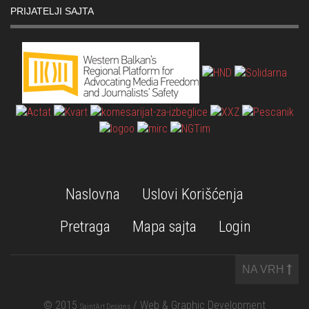
PRIJATELJI SAJTA
Naslovna
Uslovi Korišćenja
Pretraga
Mapa sajta
Login
NA VRH
© 2015
/ Web & Graphic Development
SaintArt Designs