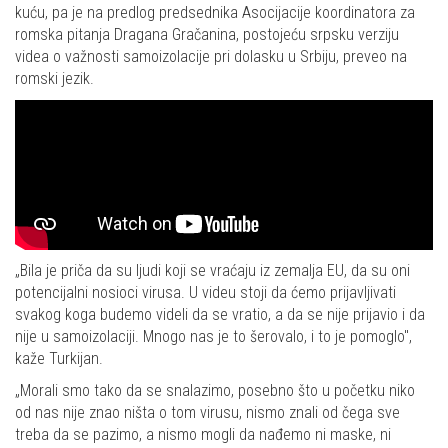
kuću, pa je na predlog predsednika Asocijacije koordinatora za
romska pitanja Dragana Gračanina, postojeću srpsku verziju
videa o važnosti samoizolacije pri dolasku u Srbiju, preveo na
romski jezik.
„Bila je priča da su ljudi koji se vraćaju iz zemalja EU, da su oni
potencijalni nosioci virusa. U videu stoji da ćemo prijavljivati
svakog koga budemo videli da se vratio, a da se nije prijavio i da
nije u samoizolaciji. Mnogo nas je to šerovalo, i to je pomoglo",
kaže Turkijan.
„Morali smo tako da se snalazimo, posebno što u početku niko
od nas nije znao ništa o tom virusu, nismo znali od čega sve
treba da se pazimo, a nismo mogli da nađemo ni maske, ni