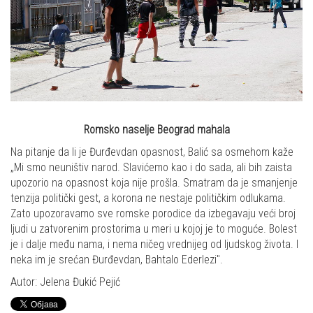
Romsko naselje Beograd mahala
Na pitanje da li je Đurđevdan opasnost, Balić sa osmehom kaže
„Mi smo neuništiv narod. Slavićemo kao i do sada, ali bih zaista
upozorio na opasnost koja nije prošla. Smatram da je smanjenje
tenzija politički gest, a korona ne nestaje političkim odlukama.
Zato upozoravamo sve romske porodice da izbegavaju veći broj
ljudi u zatvorenim prostorima u meri u kojoj je to moguće. Bolest
je i dalje među nama, i nema ničeg vrednijeg od ljudskog života. I
neka im je srećan Đurđevdan, Bahtalo Ederlezi".
Autor: Jelena Đukić Pejić