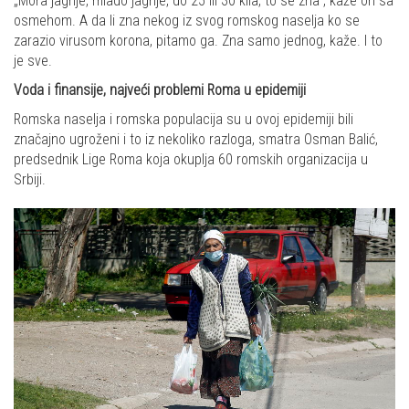
„Mora jagnje, mlado jagnje, do 25 ili 30 kila, to se zna", kaže on sa
osmehom. A da li zna nekog iz svog romskog naselja ko se
zarazio virusom korona, pitamo ga. Zna samo jednog, kaže. I to
je sve.
Voda i finansije, najveći problemi Roma u epidemiji
Romska naselja i romska populacija su u ovoj epidemiji bili
značajno ugroženi i to iz nekoliko razloga, smatra Osman Balić,
predsednik Lige Roma koja okuplja 60 romskih organizacija u
Srbiji.