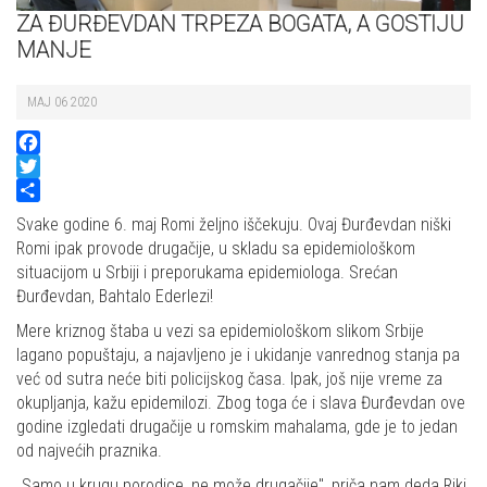
ZA ĐURĐEVDAN TRPEZA BOGATA, A GOSTIJU
MANJE
MAJ 06 2020
Facebook
Twitter
Share
Svake godine 6. maj Romi željno iščekuju. Ovaj Đurđevdan niški
Romi ipak provode drugačije, u skladu sa epidemiološkom
situacijom u Srbiji i preporukama epidemiologa. Srećan
Đurđevdan, Bahtalo Ederlezi!
Mere kriznog štaba u vezi sa epidemiološkom slikom Srbije
lagano popuštaju, a najavljeno je i ukidanje vanrednog stanja pa
već od sutra neće biti policijskog časa. Ipak, još nije vreme za
okupljanja, kažu epidemilozi. Zbog toga će i slava Đurđevdan ove
godine izgledati drugačije u romskim mahalama, gde je to jedan
od najvećih praznika.
„Samo u krugu porodice, ne može drugačije", priča nam deda Riki