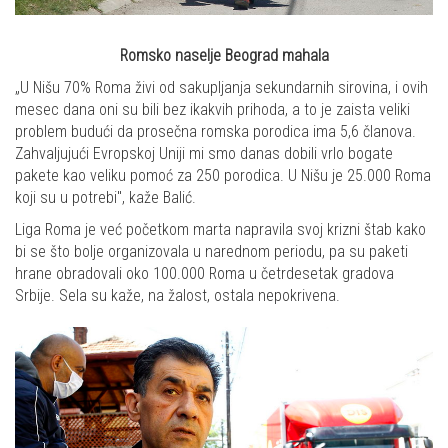
Romsko naselje Beograd mahala
„U Nišu 70% Roma živi od sakupljanja sekundarnih sirovina, i ovih
mesec dana oni su bili bez ikakvih prihoda, a to je zaista veliki
problem budući da prosečna romska porodica ima 5,6 članova.
Zahvaljujući Evropskoj Uniji mi smo danas dobili vrlo bogate
pakete kao veliku pomoć za 250 porodica. U Nišu je 25.000 Roma
koji su u potrebi", kaže Balić.
Liga Roma je već početkom marta napravila svoj krizni štab kako
bi se što bolje organizovala u narednom periodu, pa su paketi
hrane obradovali oko 100.000 Roma u četrdesetak gradova
Srbije. Sela su kaže, na žalost, ostala nepokrivena.