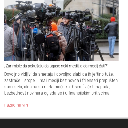
„Zar misle da pokušaju da ugase neki medij, a da medij ćuti?“
Dovoljno vidljivi da smetaju i dovoljno slabi da ih jeftino tuže,
zastraše i isrcpe – mali mediji bez novca i frilenseri prepušteni
sami sebi, idealna su meta moćnika. Osim fizičkih napada,
bezbednost novinara ogleda se i u finansijskim pritiscima.
nazad na vrh