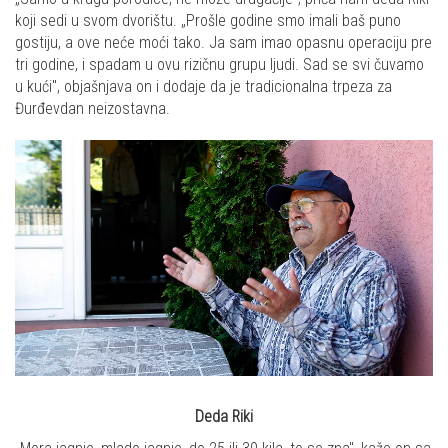
koji sedi u svom dvorištu. „Prošle godine smo imali baš puno
gostiju, a ove neće moći tako. Ja sam imao opasnu operaciju pre
tri godine, i spadam u ovu rizičnu grupu ljudi. Sad se svi čuvamo
u kući", objašnjava on i dodaje da je tradicionalna trpeza za
Đurđevdan neizostavna.
Deda Riki