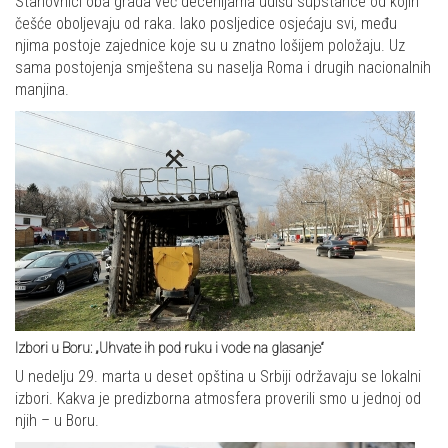
Stanovnici oba grada već decenijama udišu supstance od kojih
češće oboljevaju od raka. Iako posljedice osjećaju svi, među
njima postoje zajednice koje su u znatno lošijem položaju. Uz
sama postojenja smještena su naselja Roma i drugih nacionalnih
manjina.
Izbori u Boru: „Uhvate ih pod ruku i vode na glasanje“
U nedelju 29. marta u deset opština u Srbiji održavaju se lokalni
izbori. Kakva je predizborna atmosfera proverili smo u jednoj od
njih – u Boru.