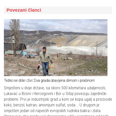
Povezani članci
Teško se diše i živi: Dva grada obavijena dimom i prašinom
Smješteni u dvije države, sa skoro 500 kilometara udaljenosti,
Lukavac u Bosni i Hercegovini i Bor u Srbiji povezuju zajednički
problemi. Prvi je industrijski grad u kom se kopa ugalj a proizvode
koks, benzol, katran, amonijum sulfat, soda... U drugom je
smješten jedan od najvećih evropskih rudnika bakra i zlata.