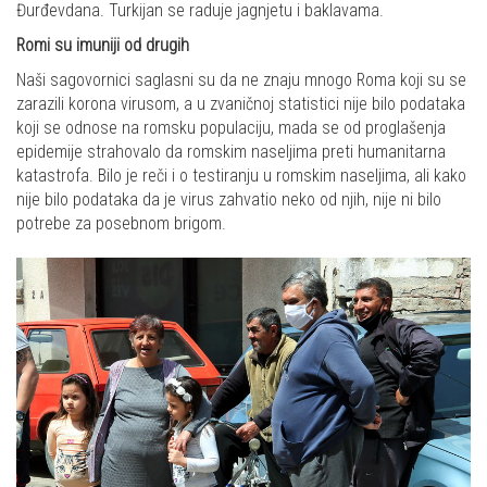
Đurđevdana. Turkijan se raduje jagnjetu i baklavama.
Romi su imuniji od drugih
Naši sagovornici saglasni su da ne znaju mnogo Roma koji su se
zarazili korona virusom, a u zvaničnoj statistici nije bilo podataka
koji se odnose na romsku populaciju, mada se od proglašenja
epidemije strahovalo da romskim naseljima preti humanitarna
katastrofa. Bilo je reči i o testiranju u romskim naseljima, ali kako
nije bilo podataka da je virus zahvatio neko od njih, nije ni bilo
potrebe za posebnom brigom.