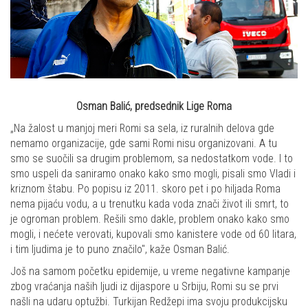
Osman Balić, predsednik Lige Roma
„Na žalost u manjoj meri Romi sa sela, iz ruralnih delova gde
nemamo organizacije, gde sami Romi nisu organizovani. A tu
smo se suočili sa drugim problemom, sa nedostatkom vode. I to
smo uspeli da saniramo onako kako smo mogli, pisali smo Vladi i
kriznom štabu. Po popisu iz 2011. skoro pet i po hiljada Roma
nema pijaću vodu, a u trenutku kada voda znači život ili smrt, to
je ogroman problem. Rešili smo dakle, problem onako kako smo
mogli, i nećete verovati, kupovali smo kanistere vode od 60 litara,
i tim ljudima je to puno značilo", kaže Osman Balić.
Još na samom početku epidemije, u vreme negativne kampanje
zbog vraćanja naših ljudi iz dijaspore u Srbiju, Romi su se prvi
našli na udaru optužbi. Turkijan Redžepi ima svoju produkcijsku