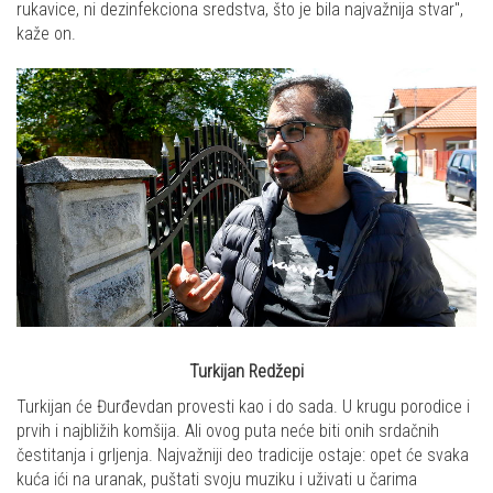
rukavice, ni dezinfekciona sredstva, što je bila najvažnija stvar",
kaže on.
Turkijan Redžepi
Turkijan će Đurđevdan provesti kao i do sada. U krugu porodice i
prvih i najbližih komšija. Ali ovog puta neće biti onih srdačnih
čestitanja i grljenja. Najvažniji deo tradicije ostaje: opet će svaka
kuća ići na uranak, puštati svoju muziku i uživati u čarima