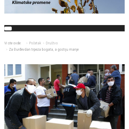
Vi ste ovde:
Početak
Društvo
Za Đurđevdan trpeza bogata, a gostiju manje