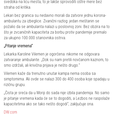
svedoka na licu mesta, to je lakše sprovoditi oštre mere bez
straha od kritika.
Lekari bez granica su nedavno morali da zatvore jednu korona-
ambulantu za izbeglice. Zvanični razlog: jedan meštanin se
požalio da se ambulanta nalazi u poslovnoj zoni. Bez obzira na to
što je zvcaničnih kapaciteta za borbu protiv pandemije premalo
za ukupno 100.000 stanovnika ostrva.
„Pitanje vremena“
Lekarka Karoline Vilemen je ogorčena: nikome ne odgovara
zatvaranje ambulante. „Dok su nam pretili novčanom kaznom, to
smo izdržali, ali krivična prijava je nešto drugo.“
Vilemen kaže da trenutno unutar kampa nema osoba sa
simptomima. Ali ovde se nalazi 300 do 400 osoba koje spadaju u
rizičnu grupu.
„Čista je sreća da u Moriji do sada nije izbila pandemija. No samo
je pitanje vremena kada će se to dogoditi, a Lezbos ne raspolaže
kapacitetima ako se tako nešto dogodi“, zaključuje ona.
DW.com