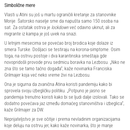
Simbolične mere
Vlasti u Atini su još u martu ograničili kretanje za stanovnike
Morije. Šatorsko naselje sme da napušta samo 150 osoba na
sat. Za ostatak ostrva je
lockdown
već odavno ukinut, ali za
migrante iz kampa je još uvek na snazi.
U letnjim mesecima se povećao broj brodica koje dolaze iz
smera Turske. Došljaci se testiraju na korona-simptome. Osim
toga, na ostrvu postoje i dva karantinska smeštaja gde
novopridošli provode prvu sedmicu boravka na Lezbosu. „Niko ne
zna što se tamo tačno događa“, kaže novinarka Franciska
Grilmajer koja već neko vreme živi na Lezbosu.
Ona je sigurna da zvanična Atina koristi pandemiju kako bi
sprovela svoju izbegličku politiku. „Potpuno je jasno se
pandemija trenutno koristi kako bi se ljudi dalje izolovali. Tako se
dodatno povećava jaz između domaćeg stanovništva i izbeglica“,
kaže Grilmajer za DW.
Neprijateljstvo je sve očitije i prema nevladinim organizacijama
koje deluju na ostrvu jer, kako kaže novinarka, što je manje