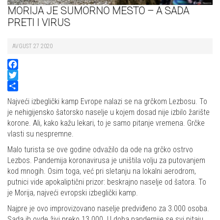
MORIJA JE SUMORNO MESTO – A SADA
PRETI I VIRUS
AVGUST 27 2020
Facebook
Twitter
Share
Najveći izbeglički kamp Evrope nalazi se na grčkom Lezbosu. To
je nehigijensko šatorsko naselje u kojem dosad nije izbilo žarište
korone. Ali, kako kažu lekari, to je samo pitanje vremena. Grčke
vlasti su nespremne.
Malo turista se ove godine odvažilo da ode na grčko ostrvo
Lezbos. Pandemija koronavirusa je uništila volju za putovanjem
kod mnogih. Osim toga, već pri sletanju na lokalni aerodrom,
putnici vide apokaliptični prizor: beskrajno naselje od šatora. To
je Morija, najveći evropski izbeglički kamp.
Najpre je ovo improvizovano naselje predviđeno za 3.000 osoba.
Sada ih ovde živi preko 13.000. U doba pandemije se svi pitaju