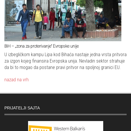
BiH – „zona za proterivanje“ Evropske unije
U izbegličkom kampu Lipa kod Bihaća nastaje jedna vrsta pritvora
za izgon kojeg finansira Evropska unija. Nevladin sektor strahuje
da bi to mogao da postane pravi pritvor na spoljnoj granici EU.
nazad na vrh
PRIJATELJI SAJTA