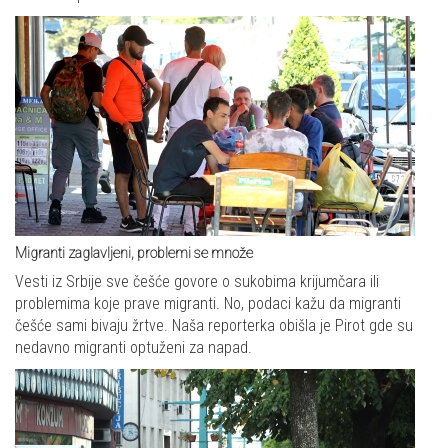
Migranti zaglavljeni, problemi se množe
Vesti iz Srbije sve češće govore o sukobima krijumčara ili
problemima koje prave migranti. No, podaci kažu da migranti
češće sami bivaju žrtve. Naša reporterka obišla je Pirot gde su
nedavno migranti optuženi za napad.