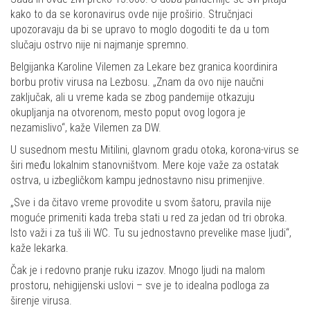
kako to da se koronavirus ovde nije proširio. Stručnjaci
upozoravaju da bi se upravo to moglo dogoditi te da u tom
slučaju ostrvo nije ni najmanje spremno.
Belgijanka Karoline Vilemen za Lekare bez granica koordinira
borbu protiv virusa na Lezbosu. „Znam da ovo nije naučni
zaključak, ali u vreme kada se zbog pandemije otkazuju
okupljanja na otvorenom, mesto poput ovog logora je
nezamislivo“, kaže Vilemen za DW.
U susednom mestu Mitilini, glavnom gradu otoka, korona-virus se
širi među lokalnim stanovništvom. Mere koje važe za ostatak
ostrva, u izbegličkom kampu jednostavno nisu primenjive.
„Sve i da čitavo vreme provodite u svom šatoru, pravila nije
moguće primeniti kada treba stati u red za jedan od tri obroka.
Isto važi i za tuš ili WC. Tu su jednostavno prevelike mase ljudi“,
kaže lekarka.
Čak je i redovno pranje ruku izazov. Mnogo ljudi na malom
prostoru, nehigijenski uslovi – sve je to idealna podloga za
širenje virusa.