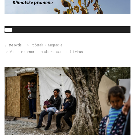
Vi ste ovde:
Početak
Migracije
Morija je sumorno mesto – a sada preti i virus