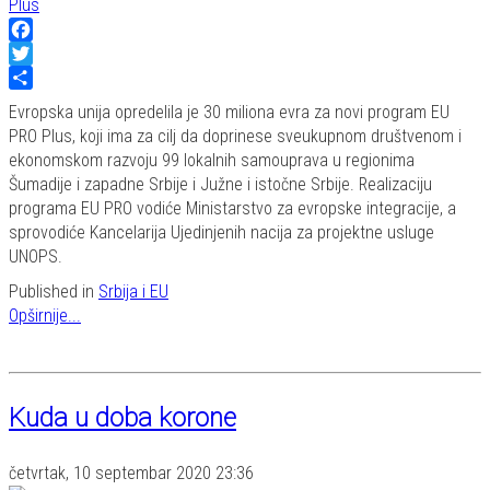
Facebook
Twitter
Share
Evropska unija opredelila je 30 miliona evra za novi program EU
PRO Plus, koji ima za cilj da doprinese sveukupnom društvenom i
ekonomskom razvoju 99 lokalnih samouprava u regionima
Šumadije i zapadne Srbije i Južne i istočne Srbije. Realizaciju
programa EU PRO vodiće Ministarstvo za evropske integracije, a
sprovodiće Kancelarija Ujedinjenih nacija za projektne usluge
UNOPS.
Published in
Srbija i EU
Opširnije...
Kuda u doba korone
četvrtak, 10 septembar 2020 23:36