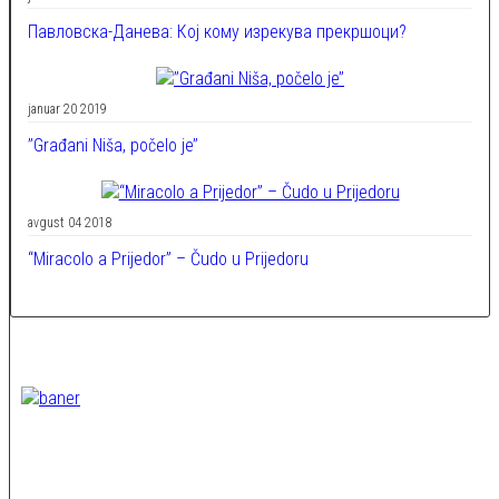
Павловска-Данева: Кој кому изрекува прекршоци?
januar 20 2019
’’Građani Niša, počelo je’’
avgust 04 2018
“Miracolo a Prijedor” – Čudo u Prijedoru