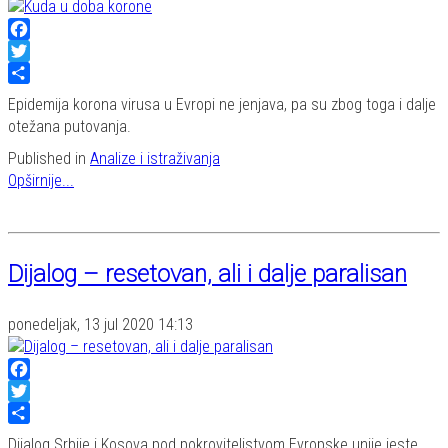
Facebook
Twitter
Share
Epidemija korona virusa u Evropi ne jenjava, pa su zbog toga i dalje
otežana putovanja.
Published in
Analize i istraživanja
Opširnije...
Dijalog – resetovan, ali i dalje paralisan
ponedeljak, 13 jul 2020 14:13
Facebook
Twitter
Share
Dijalog Srbije i Kosova pod pokroviteljstvom Evropske unije jeste