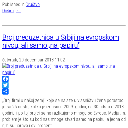
Published in
Društvo
Opširnije...
Broj preduzetnica u Srbiji na evropskom
nivou, ali samo „na papiru“
četvrtak, 20 decembar 2018 11:02
Facebook
Twitter
Share
„Broj firmi u našoj zemlji koje se nalaze u vlasništvu žena porastao
je sa 25 odsto, koliko je iznosio u 2009. godini, na 30 odsto u 2018.
godini, i po toj brojci se ne razlikujemo mnogo od Evrope. Medjutim,
problem je što su kod nas mnoge stvari samo na papiru, a jedna od
njih su upravo i ovi procenti.