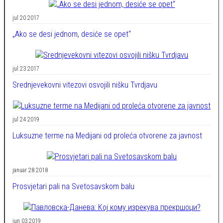
jul 20 2017
„Ako se desi jednom, desiće se opet“
jul 23 2017
Srednjevekovni vitezovi osvojili nišku Tvrdjavu
jul 24 2019
Luksuzne terme na Medijani od proleća otvorene za javnost
januar 28 2018
Prosvjetari pali na Svetosavskom balu
jun 03 2019