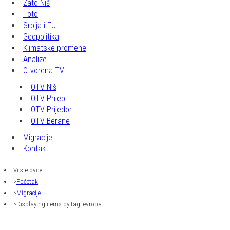
Zato Niš
Foto
Srbija i EU
Geopolitika
Klimatske promene
Analize
Otvorena TV
OTV Niš
OTV Prilep
OTV Prijedor
OTV Berane
Migracije
Kontakt
Vi ste ovde:
Početak
Migracije
Displaying items by tag: evropa