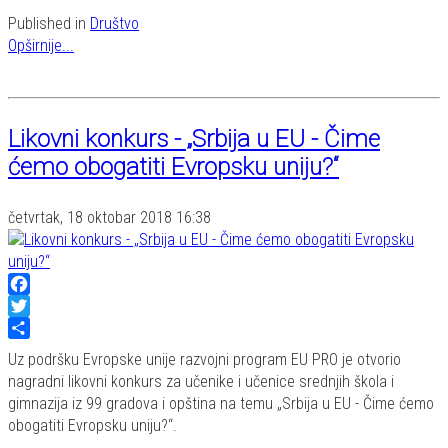
Published in
Društvo
Opširnije...
Likovni konkurs - „Srbija u EU - Čime
ćemo obogatiti Evropsku uniju?“
četvrtak, 18 oktobar 2018 16:38
Facebook
Twitter
Share
Uz podršku Evropske unije razvojni program EU PRO je otvorio
nagradni likovni konkurs za učenike i učenice srednjih škola i
gimnazija iz 99 gradova i opština na temu „Srbija u EU - Čime ćemo
obogatiti Evropsku uniju?“.