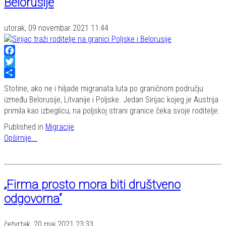
Belorusije
utorak, 09 novembar 2021 11:44
Facebook
Twitter
Share
Stotine, ako ne i hiljade migranata luta po graničnom području
između Belorusije, Litvanije i Poljske. Jedan Sirijac kojeg je Austrija
primila kao izbeglicu, na poljskoj strani granice čeka svoje roditelje.
Published in
Migracije
Opširnije...
„Firma prosto mora biti društveno
odgovorna“
četvrtak, 20 maj 2021 23:33