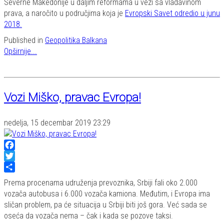
Severne Makedonije u daljim reformama u vezi sa vladavinom
prava, a naročito u područjima koja je
Evropski Savet odredio u junu
2018.
Published in
Geopolitika Balkana
Opširnije...
Vozi Miško, pravac Evropa!
nedelja, 15 decembar 2019 23:29
Facebook
Twitter
Share
Prema procenama udruženja prevoznika, Srbiji fali oko 2.000
vozača autobusa i 6.000 vozača kamiona. Međutim, i Evropa ima
sličan problem, pa će situacija u Srbiji biti još gora. Već sada se
oseća da vozača nema – čak i kada se pozove taksi.