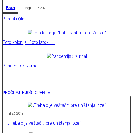
Foto
avgust 15 2023
Pirotski ćilim
Foto kolonija "Foto Istok =…
Pandemijski žurnal
PROČITAJTE JOŠ...
OPEN TV
jul 26 2019
„Trebalo je veštačiti pre uništenja loze“