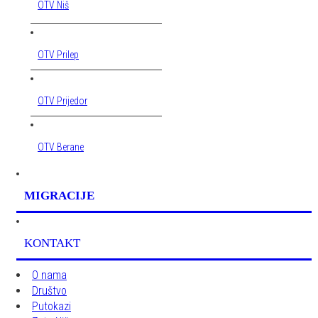
OTV Niš
OTV Prilep
OTV Prijedor
OTV Berane
MIGRACIJE
KONTAKT
O nama
Društvo
Putokazi