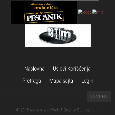
Naslovna
Uslovi Korišćenja
Pretraga
Mapa sajta
Login
NA VRH
© 2015
/ Web & Graphic Development
SaintArt Designs