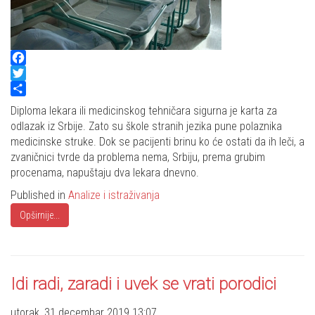
Facebook
Twitter
Share
Diploma lekara ili medicinskog tehničara sigurna je karta za
odlazak iz Srbije. Zato su škole stranih jezika pune polaznika
medicinske struke. Dok se pacijenti brinu ko će ostati da ih leči, a
zvaničnici tvrde da problema nema, Srbiju, prema grubim
procenama, napuštaju dva lekara dnevno.
Published in
Analize i istraživanja
Opširnije...
Idi radi, zaradi i uvek se vrati porodici
utorak, 31 decembar 2019 13:07