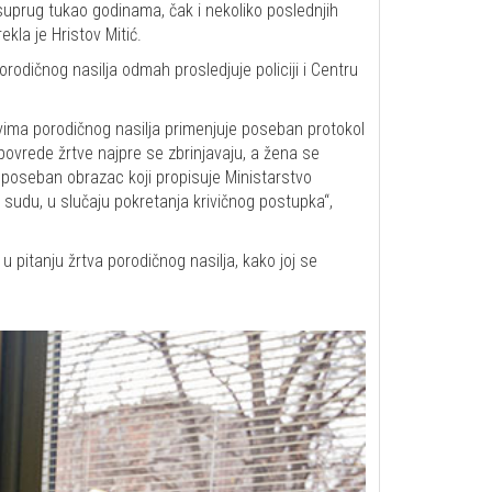
e suprug tukao godinama, čak i nekoliko poslednjih
kla je Hristov Mitić.
orodičnog nasilja odmah prosledjuje policiji i Centru
vima porodičnog nasilja primenjuje poseban protokol
povrede žrtve najpre se zbrinjavaju, a žena se
ava poseban obrazac koji propisuje Ministarstvo
sudu, u slučaju pokretanja krivičnog postupka“,
 pitanju žrtva porodičnog nasilja, kako joj se