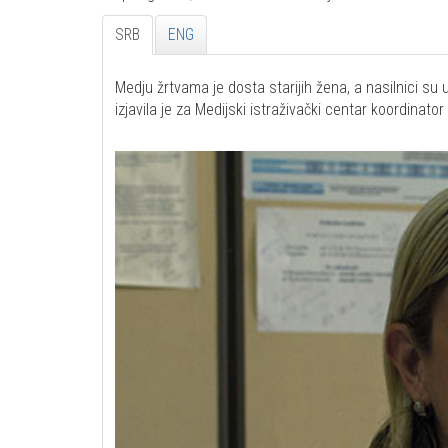
SRB
ENG
Medju žrtvama je dosta starijih žena, a nasilnici su u
izjavila je za Medijski istraživački centar koordinato