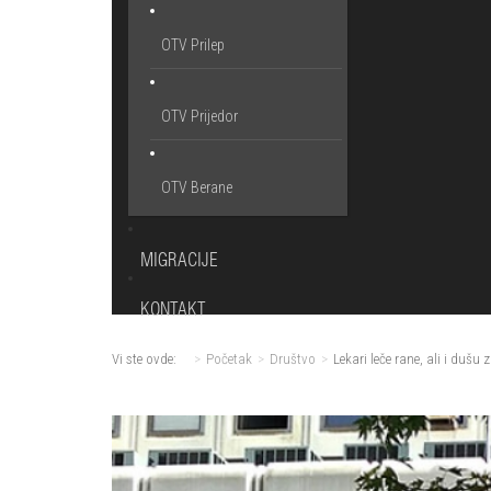
OTV Prilep
OTV Prijedor
OTV Berane
MIGRACIJE
KONTAKT
Vi ste ovde:
Početak
Društvo
Lekari leče rane, ali i dušu