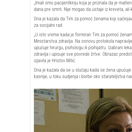
„Imali smo pacijentkinju koja je priznala da je malte
dana pre smrti. Nije mogao da ustaje iz kreveta, ali k
Ona je kazala da Tim za pomoć ženama koji sačinjavaju
za socijalni rad.
„U isto vreme kada je formiran Tim za pomoć ženama
Ministarstva zdravlja. Na osnovu protokola napravlj
upućuje hirurgu, psihologu ili psihijatru. Izabrani le
zdravlja i upisuje sve povrede žrtve. Obrazac preds
izjavila je Hristov Mitić.
Ona je kazala da se u slučaju kada se žena upućuje p
kasnije, u toku sudjenja i borbe oko starateljstva na