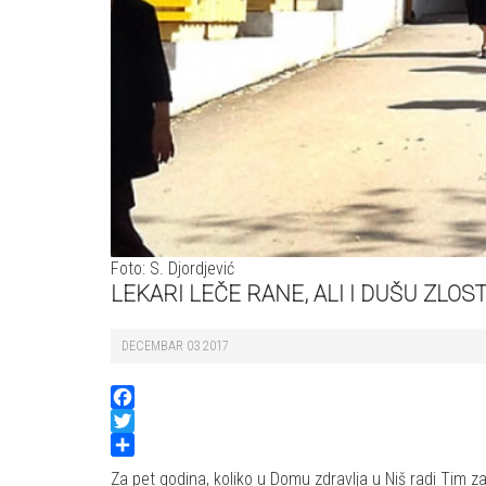
Foto: S. Djordjević
LEKARI LEČE RANE, ALI I DUŠU ZLO
DECEMBAR 03 2017
Facebook
Twitter
Share
Za pet godina, koliko u Domu zdravlja u Niš radi Tim z