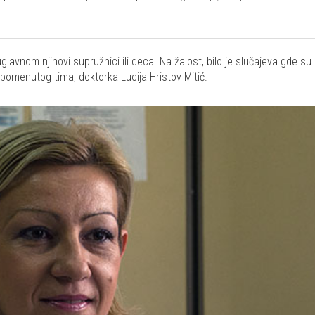
glavnom njihovi supružnici ili deca. Na žalost, bilo je slučajeva gde su 
r pomenutog tima, doktorka Lucija Hristov Mitić.