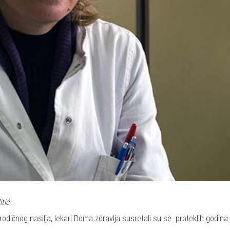
tić
ičnog nasilja, lekari Doma zdravlja susretali su se proteklih godina 