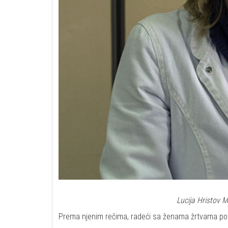
Lucija Hristov Mi
Prema njenim rečima, radeći sa ženama žrtvama porod