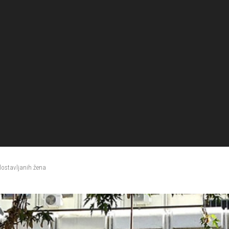
 zlostavljanih žena