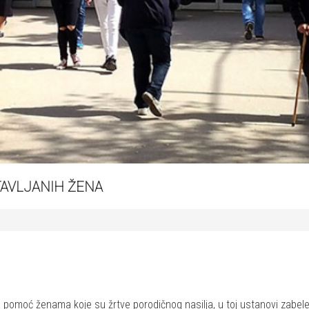
STAVLJANIH ŽENA
a pomoć ženama koje su žrtve porodičnog nasilja, u toj ustanovi zabele