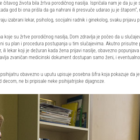
ne čitavog života bila žrtva porodičnog nasilja. Ispričala nam je da ju j
ada god bi ona prišla da ga nahrani ili presvuče udarao ju je štapom“, re
 izabrani lekar, psiholog, socijalni radnik i ginekolog, svaku prijavu p
 koje su žrtve porodičnog nasilja, Dom zdravlja je počeo da u slučaje
eni su plan i procedura postupanja u tim slučajevima. Akutno prisutne 
kar, ili lekar koji je dežuran kada žena prijavi nasilje, obavezno popunj
tavlja zvaničan medicinski dokument dostupan samo ženi, i eventualno 
sihijatru obavezno u uputu upisuje posebna šifra koja pokazuje da je u
d decom, ne bi pripisale neke psihijatrijske dijagnoze.