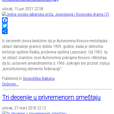
utorak, 15 jun 2021 22:58
Facebook
Twitter
Share
Iz skromnih izvora beležimo da je Autonomna Kosovo-metohijska
oblast današnje granice dobila 1959. godine, kada je delovima
teritorije opštine Raška, proširena opština Leposavić. Od 1963. ta
se oblast zvanično zove Autonomna pokrajina Kosovo i Metohija,
da bi, ustavnim amandmanima iz 1966. pokrajini bio priznat status
„konstitutivnog elementa federacije“.
Published in
Geopolitika Balkana
Opširnije...
Tri decenije u privremenom smeštaju
utorak, 27 mart 2018 22:12