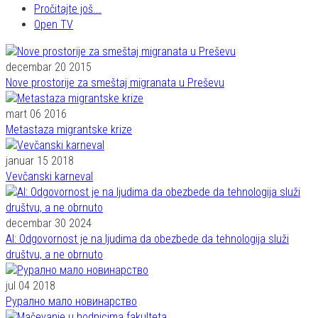
Pročitajte još...
Open TV
decembar 20 2015
Nove prostorije za smeštaj migranata u Preševu
mart 06 2016
Metastaza migrantske krize
januar 15 2018
Vevčanski karneval
decembar 30 2024
AI: Odgovornost je na ljudima da obezbede da tehnologija služi
društvu, a ne obrnuto
jul 04 2018
Рурално мало новинарство