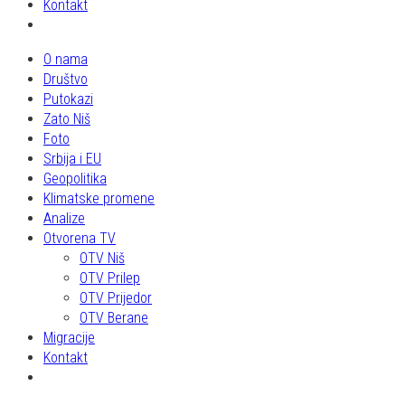
Kontakt
O nama
Društvo
Putokazi
Zato Niš
Foto
Srbija i EU
Geopolitika
Klimatske promene
Analize
Otvorena TV
OTV Niš
OTV Prilep
OTV Prijedor
OTV Berane
Migracije
Kontakt