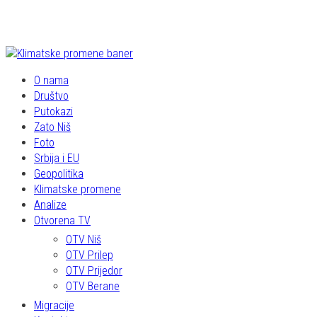
O nama
Društvo
Putokazi
Zato Niš
Foto
Srbija i EU
Geopolitika
Klimatske promene
Analize
Otvorena TV
OTV Niš
OTV Prilep
OTV Prijedor
OTV Berane
Migracije