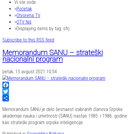
Vi ste ovde:
Početak
Otvorena TV
OTV Niš
Displaying items by tag: sfrj
Subscribe to this RSS feed
Memorandum SANU – strateški
nacionalni program
petak, 13 avgust 2021 10:54
Facebook
Twitter
Share
Memorandum SANU je delo šesnaest izabranih članova Srpske
akademije nauka i umetnosti (SANU) nastao 1985. i 1986. godine
kao strateški program srpske inteligencije.
Published in
Geopolitika Balkana