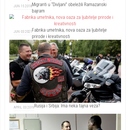
Migranti u “Divljani” obeležili Ramazanski
JUN 15 2018
bajram
Fabrika umetnika, nova oaza za ljubitelje
JUN 03 2021
prirode i kreativnosti
Rusija i Srbija: Ima neka tajna veza?
APRIL 03 2019