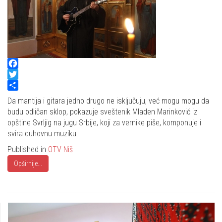
Facebook
Twitter
Share
Da mantija i gitara jedno drugo ne isključuju, već mogu mogu da
budu odličan sklop, pokazuje sveštenik Mladen Marinković iz
opštine Svrljig na jugu Srbije, koji za vernike piše, komponuje i
svira duhovnu muziku.
Published in
OTV Niš
Opširnije...