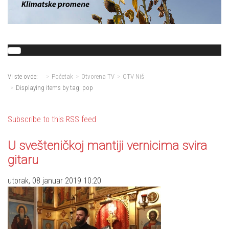
Vi ste ovde:
Početak
Otvorena TV
OTV Niš
Displaying items by tag: pop
Subscribe to this RSS feed
U svešteničkoj mantiji vernicima svira
gitaru
utorak, 08 januar 2019 10:20