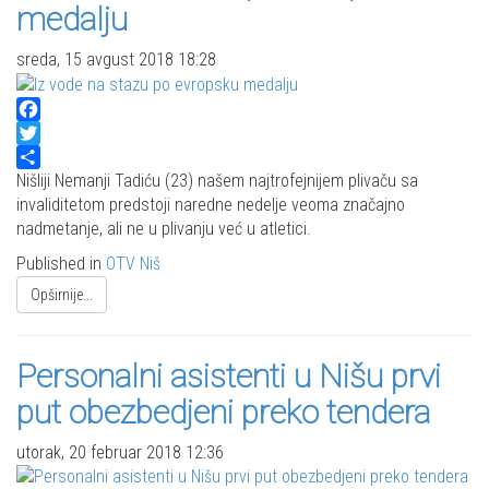
medalju
sreda, 15 avgust 2018 18:28
Facebook
Twitter
Share
Nišliji Nemanji Tadiću (23) našem najtrofejnijem plivaču sa
invaliditetom predstoji naredne nedelje veoma značajno
nadmetanje, ali ne u plivanju već u atletici.
Published in
OTV Niš
Opširnije...
Personalni asistenti u Nišu prvi
put obezbedjeni preko tendera
utorak, 20 februar 2018 12:36