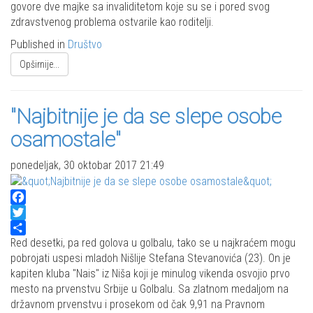
govore dve majke sa invaliditetom koje su se i pored svog
zdravstvenog problema ostvarile kao roditelji.
Published in
Društvo
Opširnije...
"Najbitnije je da se slepe osobe
osamostale"
ponedeljak, 30 oktobar 2017 21:49
Facebook
Twitter
Share
Red desetki, pa red golova u golbalu, tako se u najkraćem mogu
pobrojati uspesi mladoh Nišlije Stefana Stevanovića (23). On je
kapiten kluba "Nais" iz Niša koji je minulog vikenda osvojio prvo
mesto na prvenstvu Srbije u Golbalu. Sa zlatnom medaljom na
državnom prvenstvu i prosekom od čak 9,91 na Pravnom