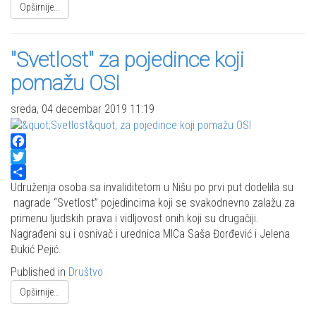
Opširnije...
"Svetlost" za pojedince koji
pomažu OSI
sreda, 04 decembar 2019 11:19
Facebook
Twitter
Share
Udruženja osoba sa invaliditetom u Nišu po prvi put dodelila su
nagrade “Svetlost” pojedincima koji se svakodnevno zalažu za
primenu ljudskih prava i vidljovost onih koji su drugačiji.
Nagrađeni su i osnivač i urednica MICa Saša Đorđević i Jelena
Đukić Pejić.
Published in
Društvo
Opširnije...