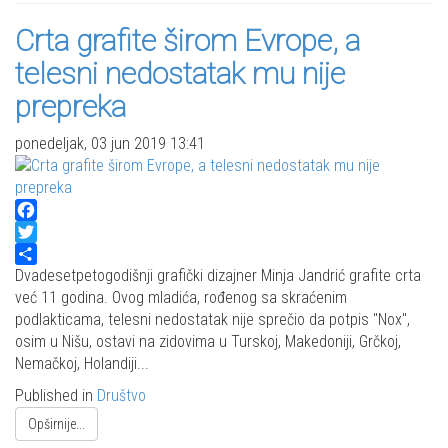
Crta grafite širom Evrope, a
telesni nedostatak mu nije
prepreka
ponedeljak, 03 jun 2019 13:41
Facebook
Twitter
Share
Dvadesetpetogodišnji grafički dizajner Minja Jandrić grafite crta
već 11 godina. Ovog mladića, rođenog sa skraćenim
podlakticama, telesni nedostatak nije sprečio da potpis "Nox",
osim u Nišu, ostavi na zidovima u Turskoj, Makedoniji, Grčkoj,
Nemačkoj, Holandiji...
Published in
Društvo
Opširnije...