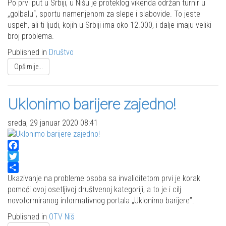
Share
Po prvi put u Srbiji, u Nišu je proteklog vikenda održan turnir u
„golbalu“, sportu namenjenom za slepe i slabovide. To jeste
uspeh, ali ti ljudi, kojih u Srbiji ima oko 12.000, i dalje imaju veliki
broj problema.
Published in
Društvo
Opširnije...
Uklonimo barijere zajedno!
sreda, 29 januar 2020 08:41
Facebook
Twitter
Share
Ukazivanje na probleme osoba sa invaliditetom prvi je korak
pomoći ovoj osetljivoj društvenoj kategoriji, a to je i cilj
novoformiranog informativnog portala „Uklonimo barijere”.
Published in
OTV Niš