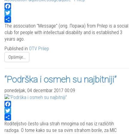
Facebook
Twitter
Share
The association "Message" (orig. Порака) from Prilep is a social
club for people with intellectual disability and is established 3
years ago.
Published in
OTV Prilep
Opširnije...
“Podrška i osmeh su najbitniji”
ponedeljak, 04 decembar 2017 00:09
Facebook
Twitter
Share
Roditeljstvo često uliva strah mnogima od nas iz različitih
razloga. O tome kako su se sa ovim strahom borile, za MIC