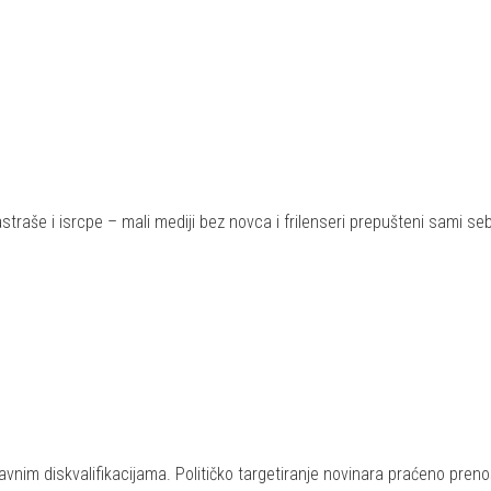
, zastraše i isrcpe – mali mediji bez novca i frilenseri prepušteni sami
nim diskvalifikacijama. Političko targetiranje novinara praćeno pren