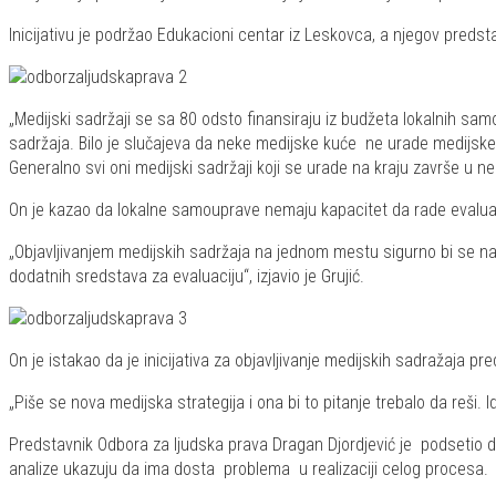
Inicijativu je podržao Edukacioni centar iz Leskovca, a njegov predst
„Medijski sadržaji se sa 80 odsto finansiraju iz budžeta lokalnih samou
sadržaja. Bilo je slučajeva da neke medijske kuće ne urade medijske
Generalno svi oni medijski sadržaji koji se urade na kraju završe u neko
On je kazao da lokalne samouprave nemaju kapacitet da rade evaluacij
„Objavljivanjem medijskih sadržaja na jednom mestu sigurno bi se našlo 
dodatnih sredstava za evaluaciju“, izjavio je Grujić.
On je istakao da je inicijativa za objavljivanje medijskih sadražaja pr
„Piše se nova medijska strategija i ona bi to pitanje trebalo da reši.
Predstavnik Odbora za ljudska prava Dragan Djordjević je podsetio 
analize ukazuju da ima dosta problema u realizaciji celog procesa.