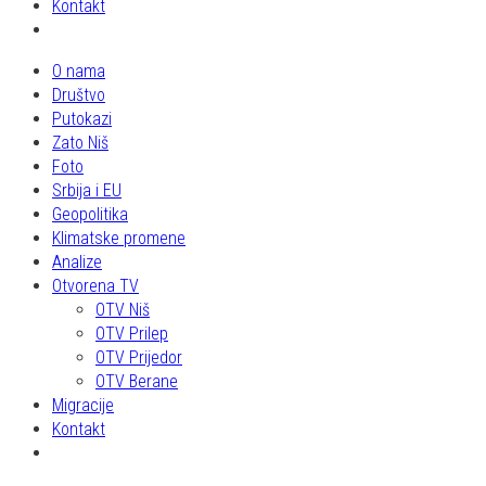
Kontakt
O nama
Društvo
Putokazi
Zato Niš
Foto
Srbija i EU
Geopolitika
Klimatske promene
Analize
Otvorena TV
OTV Niš
OTV Prilep
OTV Prijedor
OTV Berane
Migracije
Kontakt