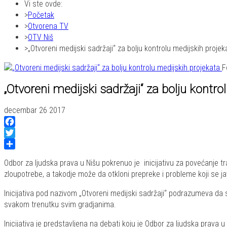
Vi ste ovde:
Početak
Otvorena TV
OTV Niš
„Otvoreni medijski sadržaji“ za bolju kontrolu medijskih projek
F
„Otvoreni medijski sadržaji“ za bolju kontro
decembar 26 2017
Facebook
Twitter
Share
Odbor za ljudska prava u Nišu pokrenuo je inicijativu za povećanje
zloupotrebe, a takodje može da otkloni prepreke i probleme koji se j
Inicijativa pod nazivom „Otvoreni medijski sadržaji“ podrazumeva da
svakom trenutku svim gradjanima.
Inicijativa je predstavljena na debati koju je Odbor za ljudska prava 