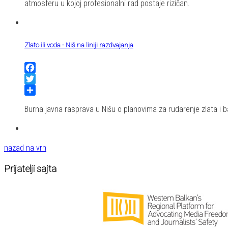
atmosferu u kojoj profesionalni rad postaje rizičan.
Zlato ili voda - Niš na liniji razdvajanja
Facebook
Twitter
Share
Burna javna rasprava u Nišu o planovima za rudarenje zlata i ba
nazad na vrh
Prijatelji sajta