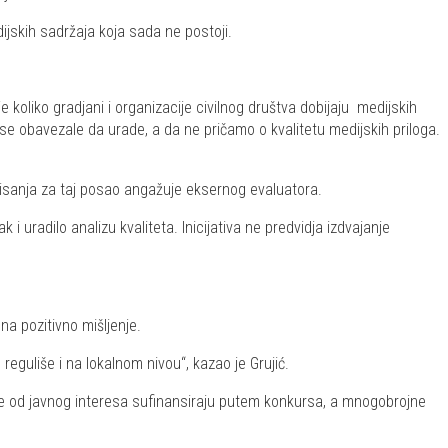
ijskih sadržaja koja sada ne postoji.
e koliko gradjani i organizacije civilnog društva dobijaju medijskih
e obavezale da urade, a da ne pričamo o kvalitetu medijskih priloga.
rmisanja za taj posao angažuje eksernog evaluatora.
i uradilo analizu kvaliteta. Inicijativa ne predvidja izdvajanje
na pozitivno mišljenje.
reguliše i na lokalnom nivou“, kazao je Grujić.
je od javnog interesa sufinansiraju putem konkursa, a mnogobrojne