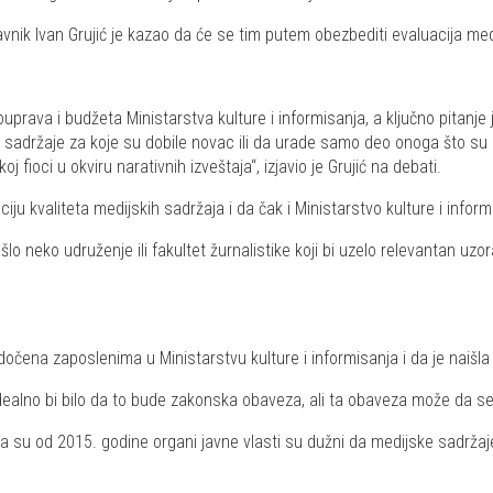
avnik Ivan Grujić je kazao da će se tim putem obezbediti evaluacija med
prava i budžeta Ministarstva kulture i informisanja, a ključno pitanje j
 sadržaje za koje su dobile novac ili da urade samo deo onoga što su s
j fioci u okviru narativnih izveštaja“, izjavio je Grujić na debati.
u kvaliteta medijskih sadržaja i da čak i Ministarstvo kulture i info
neko udruženje ili fakultet žurnalistike koji bi uzelo relevantan uzorak 
edočena zaposlenima u Ministarstvu kulture i informisanja i da je naišla 
 Idealno bi bilo da to bude zakonska obaveza, ali ta obaveza može da se 
da su od 2015. godine organi javne vlasti su dužni da medijske sadrža