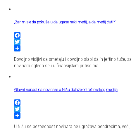
„Zar misle da pokušaju da ugase neki medij, a da medij ćuti?“
Facebook
Twitter
Share
Dovoljno vidljivi da smetaju i dovoljno slabi da ih jeftino tuže
novinara ogleda se i u finansijskim pritiscima.
Glavni napadi na novinare u Nišu dolaze od režimskog medija
Facebook
Twitter
Share
U Nišu se bezbednost novinara ne ugrožava pendrecima, već jav