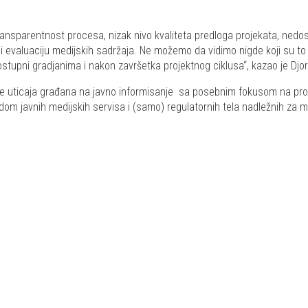
ansparentnost procesa, nizak nivo kvaliteta predloga projekata, nedos
radi evaluaciju medijskih sadržaja. Ne možemo da vidimo nigde koji su to 
ostupni gradjanima i nakon završetka projektnog ciklusa“, kazao je Djor
tanje uticaja građana na javno informisanje sa posebnim fokusom na p
om javnih medijskih servisa i (samo) regulatornih tela nadležnih za 