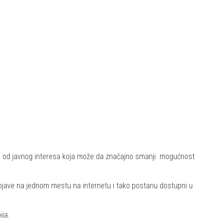
aja od javnog interesa koja može da značajno smanji mogućnost
objave na jednom mestu na internetu i tako postanu dostupni u
ija.