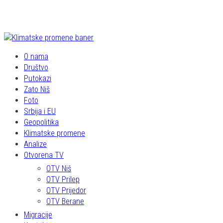
O nama
Društvo
Putokazi
Zato Niš
Foto
Srbija i EU
Geopolitika
Klimatske promene
Analize
Otvorena TV
OTV Niš
OTV Prilep
OTV Prijedor
OTV Berane
Migracije