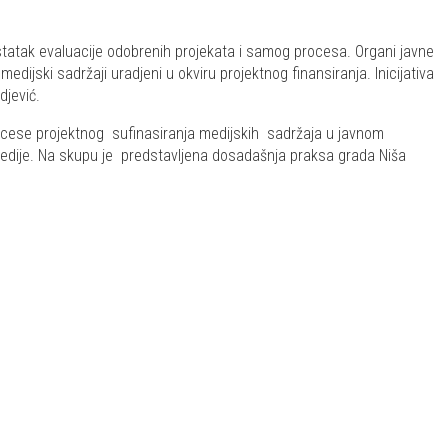
tatak evaluacije odobrenih projekata i samog procesa. Organi javne
medijski sadržaji uradjeni u okviru projektnog finansiranja. Inicijativa
djević.
rocese projektnog sufinasiranja medijskih sadržaja u javnom
medije. Na skupu je predstavljena dosadašnja praksa grada Niša