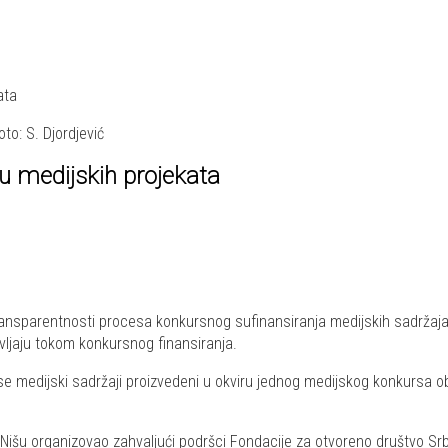
ata
oto: S. Djordjević
lu medijskih projekata
 transparentnosti procesa konkursnog sufinansiranja medijskih sadrž
avljaju tokom konkursnog finansiranja.
 se medijski sadržaji proizvedeni u okviru jednog medijskog konkursa 
u Nišu organizovao zahvaljući podršci Fondacije za otvoreno društvo Srb