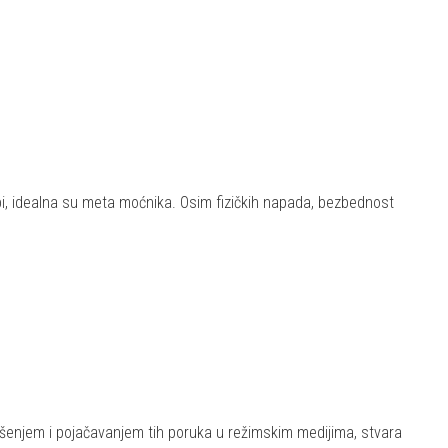
 sebi, idealna su meta moćnika. Osim fizičkih napada, bezbednost
ošenjem i pojačavanjem tih poruka u režimskim medijima, stvara