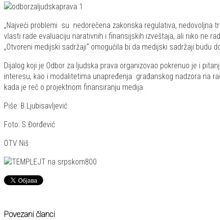
„Najveći problemi su nedorečena zakonska regulativa, nedovoljna tr
vlasti rade evaluaciju narativnih i finansijskih izveštaja, ali niko ne 
„Otvoreni medijski sadržaji“ omogućila bi da medijski sadržaji budu d
Dijalog koji je Odbor za ljudska prava organizovao pokrenuo je i pi
interesu, kao i modalitetima unapređenja građanskog nadzora na rad
kada je reč o projektnom finansiranju medija.
Piše: B.Ljubisavljević
Foto: S.Đorđević
OTV Niš
Povezani članci