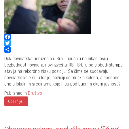
Facebook
Twitter
Share
Dok novinarska udruženja u Srbiji upućuju na nikad lošiju
bezbednost novinara, novi izveštaj RSF Srbiju po slobodi štampe
stavlja na rekordno nisku poziciju. Sa čime se suočavaju
novinarke koje su u lošijoj poziciji od muških kolega, a posebno
one u lokalnim sredinama koje nisu pod budnim okom javnosti?
Published in
Društvo
Opširnije...