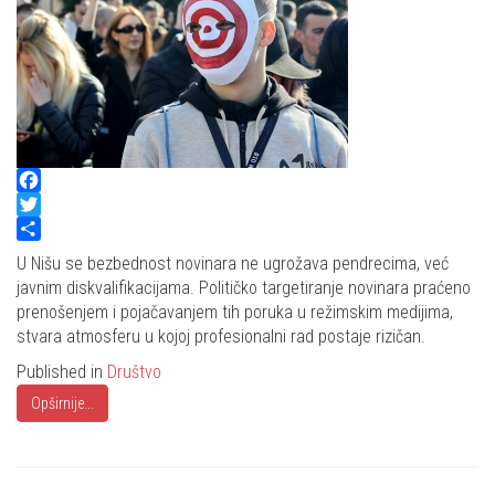
Facebook
Twitter
Share
U Nišu se bezbednost novinara ne ugrožava pendrecima, već
javnim diskvalifikacijama. Političko targetiranje novinara praćeno
prenošenjem i pojačavanjem tih poruka u režimskim medijima,
stvara atmosferu u kojoj profesionalni rad postaje rizičan.
Published in
Društvo
Opširnije...