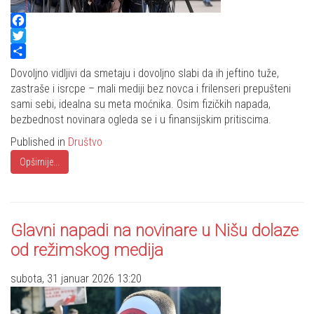
Facebook
Twitter
Share
Dovoljno vidljivi da smetaju i dovoljno slabi da ih jeftino tuže,
zastraše i isrcpe – mali mediji bez novca i frilenseri prepušteni
sami sebi, idealna su meta moćnika. Osim fizičkih napada,
bezbednost novinara ogleda se i u finansijskim pritiscima.
Published in
Društvo
Opširnije...
Glavni napadi na novinare u Nišu dolaze
od režimskog medija
subota, 31 januar 2026 13:20