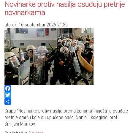
Novinarke protiv nasilja osuđuju pretnje
novinarkama
utorak, 16 septembar 2025 21:35
Facebook
Twitter
Share
Grupa “Novinarke protiv nasilja prema ženama” najoštrije osuđuje
pretnje smrću koje su upućene našoj članici i koleginici prof.
Smiljani Milinkov.