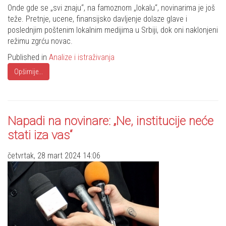
Share
Onde gde se „svi znaju“, na famoznom „lokalu“, novinarima je još
teže. Pretnje, ucene, finansijsko davljenje dolaze glave i
poslednjim poštenim lokalnim medijima u Srbiji, dok oni naklonjeni
režimu zgrću novac.
Published in
Analize i istraživanja
Opširnije...
Napadi na novinare: „Ne, institucije neće
stati iza vas“
četvrtak, 28 mart 2024 14:06