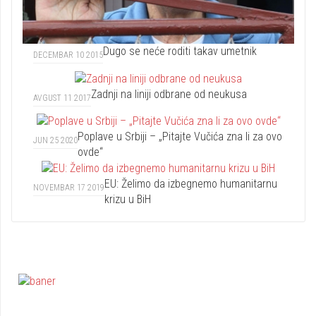
Dugo se neće roditi takav umetnik
DECEMBAR 10 2015
Zadnji na liniji odbrane od neukusa
AVGUST 11 2017
Poplave u Srbiji – „Pitajte Vučića zna li za ovo
JUN 25 2020
ovde“
EU: Želimo da izbegnemo humanitarnu
NOVEMBAR 17 2019
krizu u BiH