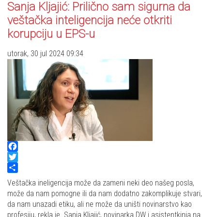
Sanja Kljajić: Prilično sam sigurna da
veštačka inteligencija neće otkriti
korupciju u EPS-u
utorak, 30 jul 2024 09:34
Facebook
Twitter
Share
Veštačka ineligencija može da zameni neki deo našeg posla,
može da nam pomogne ili da nam dodatno zakomplikuje stvari,
da nam unazadi etiku, ali ne može da uništi novinarstvo kao
profesiju, rekla je Sanja Kljajić, novinarka DW i asistentkinja na