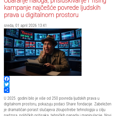
Obaranje naloga, prisluškivanje i ’fišing’
kampanje najčešće povrede ljudskih
prava u digitalnom prostoru
sreda, 01 april 2026 13:41
Facebook
Twitter
Share
U 2025. godini bilo je više od 250 povreda ljudskih prava u
digitalnom prostoru, pokazuju podaci Share fondacije. Zabeležen
je dramatičan porast slučajeva zloupotrebe tehnologija u cilju
nadzora, političkih pritisaka, tehničkih napada i manipulacije. Novi,