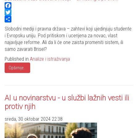
Facebook
Twitter
Share
Slobodni mediji i pravna država – zahtevi koji ujedinjuju studente
i Evropsku uniju. Pod pritiskom i ucenjena za novac, vlast
najavljuje reforme. Ali da li će one zaista promeniti sistem, ili
samo zavarati Brisel?
Published in
Analize i istraživanja
Opširnije...
AI u novinarstvu - u službi lažnih vesti ili
protiv njih
sreda, 30 oktobar 2024 22:38