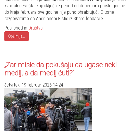
kvartalni izveštaj koji uključuje period od decembra prošle godine
do kraja februara ove godine nije puno ohrabrujući. O tome
razgovaramo sa Andrijanom Ristić iz Share fondacije.
Published in
Društvo
Opširnije...
„Zar misle da pokušaju da ugase neki
medij, a da medij ćuti?“
četvrtak, 19 februar 2026 14:24