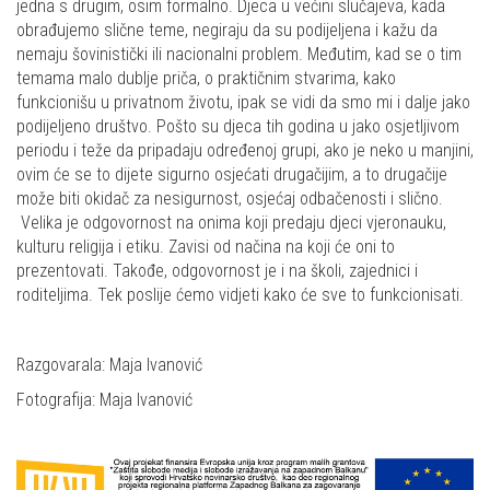
jedna s drugim, osim formalno. Djeca u većini slučajeva, kada
obrađujemo slične teme, negiraju da su podijeljena i kažu da
nemaju šovinistički ili nacionalni problem. Međutim, kad se o tim
temama malo dublje priča, o praktičnim stvarima, kako
funkcionišu u privatnom životu, ipak se vidi da smo mi i dalje jako
podijeljeno društvo. Pošto su djeca tih godina u jako osjetljivom
periodu i teže da pripadaju određenoj grupi, ako je neko u manjini,
ovim će se to dijete sigurno osjećati drugačijim, a to drugačije
može biti okidač za nesigurnost, osjećaj odbačenosti i slično.
Velika je odgovornost na onima koji predaju djeci vjeronauku,
kulturu religija i etiku. Zavisi od načina na koji će oni to
prezentovati. Takođe, odgovornost je i na školi, zajednici i
roditeljima. Tek poslije ćemo vidjeti kako će sve to funkcionisati.
Razgovarala: Maja Ivanović
Fotografija: Maja Ivanović