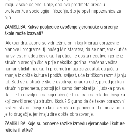
imaju visoke ocjene. Dalje, oba ova predmeta predaju
profesori/ce sociologije i filozofije, što je opet nepoznanica za
njih.
ZAMISLI.BA: Kakve posljedice uvođenje vjeronauke u srednje
škole može izazvati?
Aleksandra: Jasno se vidi težnja onih koji kreiraju obrazovne
planove i programe, tj. našeg Ministarstva, da se namjenski utiče
na svijest mladog čovjeka. Taj uticaj je dosta negativan jer je iz
stručnih srednjih škola prije nekoliko godina izbačena većina
humanističkih nauka. Ti predmeti imaju za zadatak da jačaju
znanja iz opšte kulture i podižu svijest, uče kritičkom razmišljanju
itd. Sad se u stručne škole uvodi vjeronauka gdje, pored jezika i
stručnih predmeta, postoji još samo demokratija i ljudska prava.
Da li je to dovoljno i na koji način će to uticati na mladog čovjeka
koji završi srednju stručnu školu? Sigurno da će takav obrazovni
sistem stvoriti čovjeka koji razmišlja ograničeno. U gimnazijama
je to drugačije, jer imaju šire opšte obrazovanje.
ZAMISLI.BA: Koje su osnovne razlike između vjeronauke i kulture
religija ili etike?