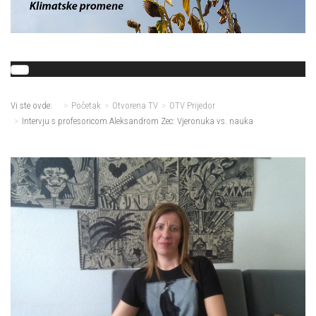
Vi ste ovde:
Početak
Otvorena TV
OTV Prijedor
Intervju s profesoricom Aleksandrom Zec: Vjeronuka vs. nauka