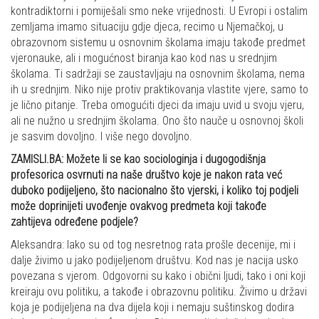
kontradiktorni i pomiješali smo neke vrijednosti. U Evropi i ostalim
zemljama imamo situaciju gdje djeca, recimo u Njemačkoj, u
obrazovnom sistemu u osnovnim školama imaju takođe predmet
vjeronauke, ali i mogućnost biranja kao kod nas u srednjim
školama. Ti sadržaji se zaustavljaju na osnovnim školama, nema
ih u srednjim. Niko nije protiv praktikovanja vlastite vjere, samo to
je lično pitanje. Treba omogućiti djeci da imaju uvid u svoju vjeru,
ali ne nužno u srednjim školama. Ono što nauče u osnovnoj školi
je sasvim dovoljno. I više nego dovoljno.
ZAMISLI.BA: Možete li se kao sociologinja i dugogodišnja
profesorica osvrnuti na naše društvo koje je nakon rata već
duboko podijeljeno, što nacionalno što vjerski, i koliko toj podjeli
može doprinijeti uvođenje ovakvog predmeta koji takođe
zahtijeva određene podjele?
Aleksandra: Iako su od tog nesretnog rata prošle decenije, mi i
dalje živimo u jako podijeljenom društvu. Kod nas je nacija usko
povezana s vjerom. Odgovorni su kako i obični ljudi, tako i oni koji
kreiraju ovu politiku, a takođe i obrazovnu politiku. Živimo u državi
koja je podijeljena na dva dijela koji i nemaju suštinskog dodira