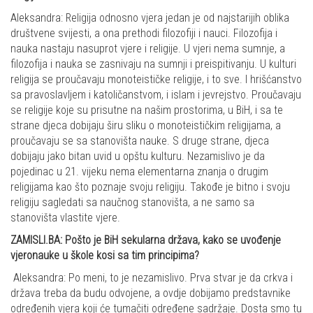
Aleksandra: Religija odnosno vjera jedan je od najstarijih oblika
društvene svijesti, a ona prethodi filozofiji i nauci. Filozofija i
nauka nastaju nasuprot vjere i religije. U vjeri nema sumnje, a
filozofija i nauka se zasnivaju na sumnji i preispitivanju. U kulturi
religija se proučavaju monoteističke religije, i to sve. I hrišćanstvo
sa pravoslavljem i katoličanstvom, i islam i jevrejstvo. Proučavaju
se religije koje su prisutne na našim prostorima, u BiH, i sa te
strane djeca dobijaju širu sliku o monoteističkim religijama, a
proučavaju se sa stanovišta nauke. S druge strane, djeca
dobijaju jako bitan uvid u opštu kulturu. Nezamislivo je da
pojedinac u 21. vijeku nema elementarna znanja o drugim
religijama kao što poznaje svoju religiju. Takođe je bitno i svoju
religiju sagledati sa naučnog stanovišta, a ne samo sa
stanovišta vlastite vjere.
ZAMISLI.BA: Pošto je BiH sekularna država, kako se uvođenje
vjeronauke u škole kosi sa tim principima?
Aleksandra: Po meni, to je nezamislivo. Prva stvar je da crkva i
država treba da budu odvojene, a ovdje dobijamo predstavnike
određenih vjera koji će tumačiti određene sadržaje. Dosta smo tu