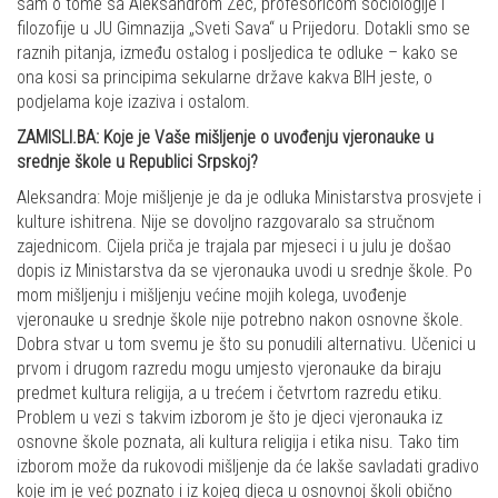
sam o tome sa Aleksandrom Zec, profesoricom sociologije i
filozofije u JU Gimnazija „Sveti Sava“ u Prijedoru. Dotakli smo se
raznih pitanja, između ostalog i posljedica te odluke – kako se
ona kosi sa principima sekularne države kakva BIH jeste, o
podjelama koje izaziva i ostalom.
ZAMISLI.BA: Koje je Vaše mišljenje o uvođenju vjeronauke u
srednje škole u Republici Srpskoj?
Aleksandra: Moje mišljenje je da je odluka Ministarstva prosvjete i
kulture ishitrena. Nije se dovoljno razgovaralo sa stručnom
zajednicom. Cijela priča je trajala par mjeseci i u julu je došao
dopis iz Ministarstva da se vjeronauka uvodi u srednje škole. Po
mom mišljenju i mišljenju većine mojih kolega, uvođenje
vjeronauke u srednje škole nije potrebno nakon osnovne škole.
Dobra stvar u tom svemu je što su ponudili alternativu. Učenici u
prvom i drugom razredu mogu umjesto vjeronauke da biraju
predmet kultura religija, a u trećem i četvrtom razredu etiku.
Problem u vezi s takvim izborom je što je djeci vjeronauka iz
osnovne škole poznata, ali kultura religija i etika nisu. Tako tim
izborom može da rukovodi mišljenje da će lakše savladati gradivo
koje im je već poznato i iz kojeg djeca u osnovnoj školi obično