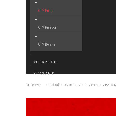
OTV Prilep
OTV Prijedor
OTV Berane
MIGRACIJE
KONTAKT
Vi ste ovde:
Početak
Otvorena TV
OTV Prilep
„НАХРАНИ