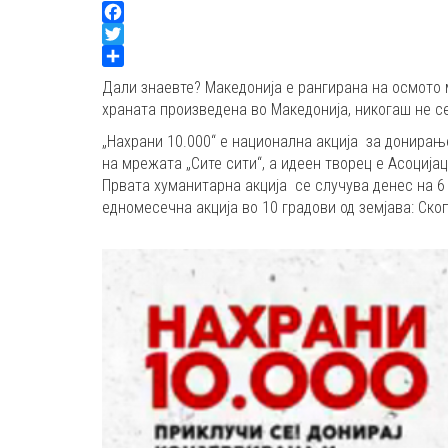
Facebook
Twitter
Share
Дали знаевте? Македонија е рангирана на осмото м
храната произведена во Македонија, никогаш не с
„Нахрани 10.000“ е национална акција за донирање
на мрежата „Сите сити“, а идеен творец е Асоцијац
Првата хуманитарна акција се случува денес на 6 
едномесечна акција во 10 градови од земјава: Скоп