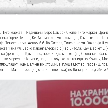
, Гиго маркет – Радишани, Веро Џамбо - Скопје, Гиго маркет Драче
инекс Ѓорче Петров, Кит&го маркет Автокоманда, С-маркет во Чент
је, Тинекс на ул. Асном б.б. Во Битола, Тинекс на ул. Захарија Ш
ркет 1 (на ул. Васко Карангелески б.б.) во Битола, Кам маркет 2 (
екс (центар) во Куманово, пред Елида маркет (кај Стопанска банка
некс маркет во Кочани, пред автобуската станица во Кочани, Мар
 плоштадот Гоце Делчев во Струмица, плоштадот во Радовиш, пре
Централ Макпрогрес (кај стариот плоштад) во Виница и пред Жито 