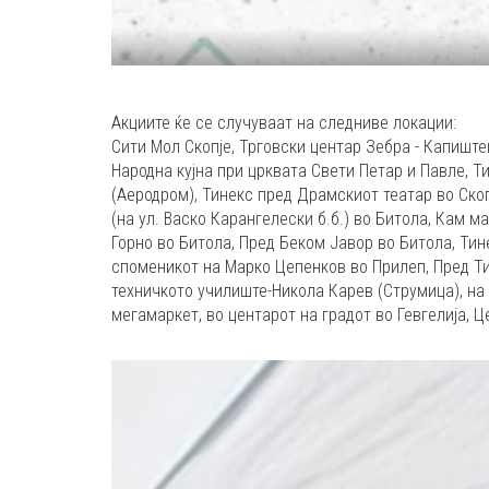
Акциите ќе се случуваат на следниве локации:
Сити Мол Скопје, Трговски центар Зебра - Капиштец
Народна кујна при црквата Свети Петар и Павле, Т
(Аеродром), Тинекс пред Драмскиот театар во Скоп
(на ул. Васко Карангелески б.б.) во Битола, Кам ма
Горно во Битола, Пред Беком Јавор во Битола, Тин
споменикот на Марко Цепенков во Прилеп, Пред Ти
техничкото училиште-Никола Карев (Струмица), на
мегамаркет, во центарот на градот во Гевгелија, 