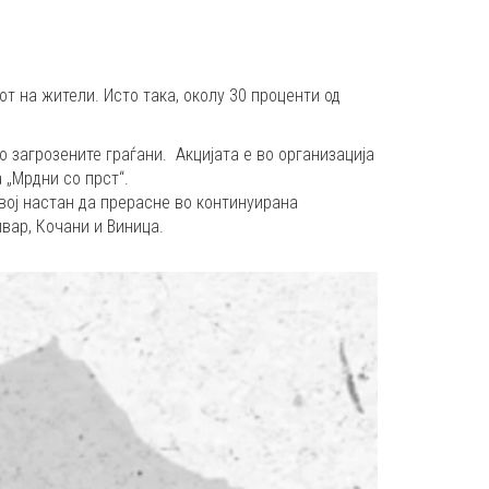
т на жители. Исто така, околу 30 проценти од
 загрозените граѓани. Акцијата е во организација
 „Мрдни со прст“.
овој настан да прерасне во континуирана
ивар, Кочани и Виница.