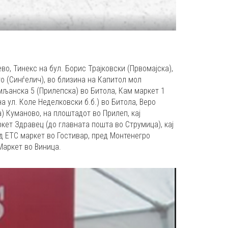
во, Тинекс на бул. Борис Трајковски (Првомајска),
о (Синѓелич), во близина на Капитол мол
умљанска 5 (Прилепска) во Битола, Кам маркет 1
на ул. Коле Неделковски б.б.) во Битола, Веро
) Куманово, на плоштадот во Прилеп, кај
кет Здравец (до главната пошта во Струмица), кај
д ETC маркет во Гостивар, пред Монтенегро
Маркет во Виница.