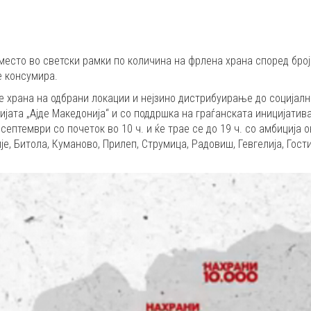
есто во светски рамки по количина на фрлена храна според бројо
е консумира.
 храна на одбрани локации и нејзино дистрибуирање до социјално
ијата „Ајде Македонија“ и со поддршка на граѓанската иницијатива
септември со почеток во 10 ч. и ќе трае се до 19 ч. со амбиција 
је, Битола, Куманово, Прилеп, Струмица, Радовиш, Гевгелија, Гост