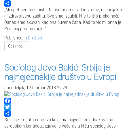
Twitter
Share
„Mi opet nemamo ništa. Ni osmosatno radno vreme, ni socijalnu
ni zdravstvenu zaštitu. Sve smo izgubili. Nije to išlo preko noći.
Danas smo skuvani kao ona čuvena žaba. Kad to vidim, onda je
Prvi maj postao ruglo.“
Published in
Društvo
Opširnije...
Sociolog Jovo Bakić: Srbija je
najnejednakije društvo u Evropi
ponedeljak, 19 februar 2018 22:29
Facebook
Twitter
Share
Srbija je trenutno društvo koje ima najveće nejednakosti na
evropskom kontinetu, izjavio je večeras u Nišu sociolog Jovo