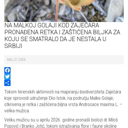
NA MALKOJ GOLAJI KOD ZAJEČARA
PRONAĐENA RETKA I ZAŠTIĆENA BILJKA ZA
KOJU SE SMATRALO DA JE NESTALA U
SRBIJI
MAJ 21 2026
Facebook
Twitter
Share
Tokom terenskih aktivnosti na mapiranju biodiverziteta Zaječara
koje sprovodi udruženje Eko Istok, na području Malke Golaje,
otkrivena je retka i zaštićena biljna vrsta Androsace maxima L. –
velika mužica.
Veliku mužicu su u aprilu 2026. godine pronašli biolozi dr Miloš
Popović i Branko Jotić, tokom istraživanja flore i faune okoline