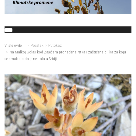
Vi ste ovde:
Početak
Putokazi
Na Malkoj Golaji kod Zaječara pronađena retka i zaštićena biljka za koju
se smatralo da je nestala u Srbiji