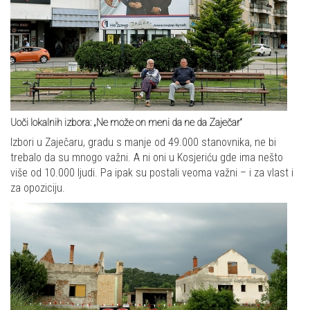
Uoči lokalnih izbora: „Ne može on meni da ne da Zaječar“
Izbori u Zaječaru, gradu s manje od 49.000 stanovnika, ne bi
trebalo da su mnogo važni. A ni oni u Kosjeriću gde ima nešto
više od 10.000 ljudi. Pa ipak su postali veoma važni – i za vlast i
za opoziciju.