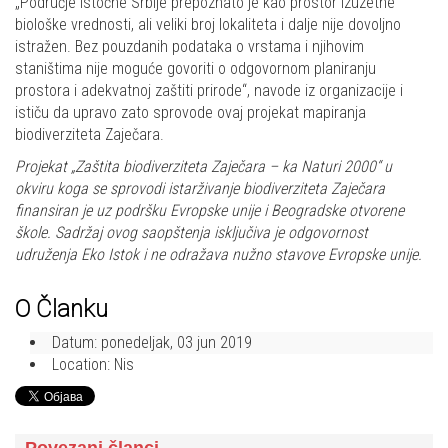
„Područje istočne Srbije prepoznato je kao prostor izuzetne
biološke vrednosti, ali veliki broj lokaliteta i dalje nije dovoljno
istražen. Bez pouzdanih podataka o vrstama i njihovim
staništima nije moguće govoriti o odgovornom planiranju
prostora i adekvatnoj zaštiti prirode“, navode iz organizacije i
ističu da upravo zato sprovode ovaj projekat mapiranja
biodiverziteta Zaječara.
Projekat „Zaštita biodiverziteta Zaječara – ka Naturi 2000“ u
okviru koga se sprovodi istarživanje biodiverziteta Zaječara
finansiran je uz podršku Evropske unije i Beogradske otvorene
škole. Sadržaj ovog saopštenja isključiva je odgovornost
udruženja Eko Istok i ne odražava nužno stavove Evropske unije.
O Članku
Datum:
ponedeljak, 03 jun 2019
Location:
Nis
Povezani članci