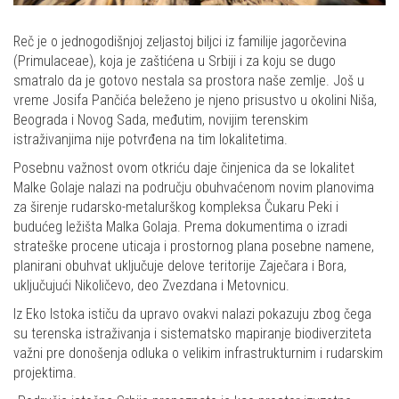
Reč je o jednogodišnjoj zeljastoj biljci iz familije jagorčevina
(Primulaceae), koja je zaštićena u Srbiji i za koju se dugo
smatralo da je gotovo nestala sa prostora naše zemlje. Još u
vreme Josifa Pančića beleženo je njeno prisustvo u okolini Niša,
Beograda i Novog Sada, međutim, novijim terenskim
istraživanjima nije potvrđena na tim lokalitetima.
Posebnu važnost ovom otkriću daje činjenica da se lokalitet
Malke Golaje nalazi na području obuhvaćenom novim planovima
za širenje rudarsko-metalurškog kompleksa Čukaru Peki i
budućeg ležišta Malka Golaja. Prema dokumentima o izradi
strateške procene uticaja i prostornog plana posebne namene,
planirani obuhvat uključuje delove teritorije Zaječara i Bora,
uključujući Nikoličevo, deo Zvezdana i Metovnicu.
Iz Eko Istoka ističu da upravo ovakvi nalazi pokazuju zbog čega
su terenska istraživanja i sistematsko mapiranje biodiverziteta
važni pre donošenja odluka o velikim infrastrukturnim i rudarskim
projektima.