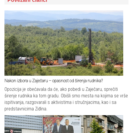
Nakon izbora u Zaječaru – opasnost od širenja rudnika?
Opozicija je obećavala da će, ako pobedi u Zaječaru, sprečiti
širenje rudnika ka tom gradu. Obišli smo mesta na kojima se vrše
ispitivanja, razgovarali s aktivistima i stručnjacima, kao i sa
predstavnicima Ziđina.