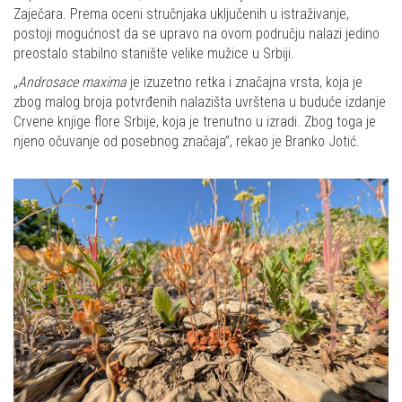
Zaječara. Prema oceni stručnjaka uključenih u istraživanje,
postoji mogućnost da se upravo na ovom području nalazi jedino
preostalo stabilno stanište velike mužice u Srbiji.
„
Androsace maxima
je izuzetno retka i značajna vrsta, koja je
zbog malog broja potvrđenih nalazišta uvrštena u buduće izdanje
Crvene knjige flore Srbije, koja je trenutno u izradi. Zbog toga je
njeno očuvanje od posebnog značaja”, rekao je Branko Jotić.