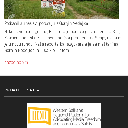
Podcenili su nas svi, poručuju iz Gornjih Nedeljica
Nakon dve pune godine, Rio Tinto je ponovo glavna tema u Srbiji.
Zvanična podrška EU i nova podrška predsednika Srbije, uvela ih
je u novu rundu. Naša reporterka razgovarala je sa meštanima
Gornjih Nedeljica, ali i sa Rio Tintom.
nazad na vrh
PRIJATELJI SAJTA