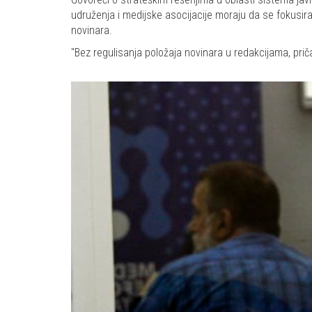
udruženja i medijske asocijacije moraju da se fokusiraj
novinara.
"Bez regulisanja položaja novinara u redakcijama, prič