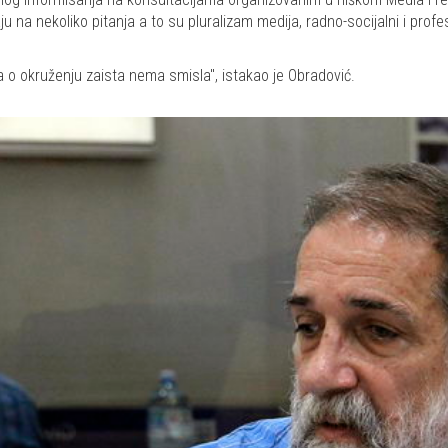
u na nekoliko pitanja a to su pluralizam medija, radno-socijalni i profes
a o okruženju zaista nema smisla", istakao je Obradović.