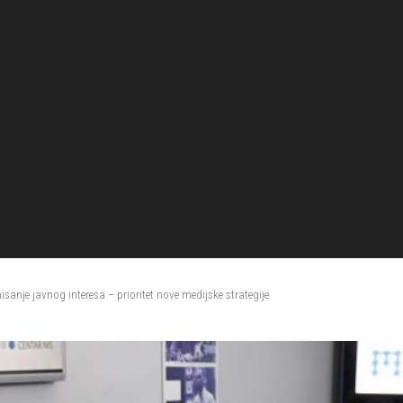
nisanje javnog interesa – prioritet nove medijske strategije