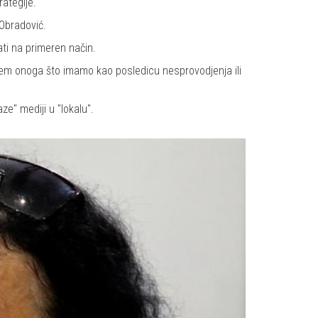
ategije.
Obradović.
ati na primeren način.
njem onoga što imamo kao posledicu nesprovodjenja ili
ze" mediji u "lokalu".