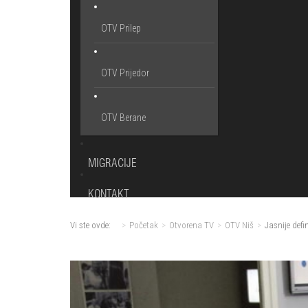
OTV Prilep
OTV Prijedor
OTV Berane
MIGRACIJE
KONTAKT
Vi ste ovde:
Početak
Otvorena TV
OTV Niš
Jasnije defi