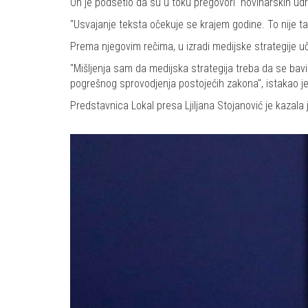
On je podsetio da su u toku pregovori novinarskih udru
"Usvajanje teksta očekuje se krajem godine. To nije t
Prema njegovim rečima, u izradi medijske strategije uč
"Mišljenja sam da medijska strategija treba da se bav
pogrešnog sprovodjenja postojećih zakona", istakao j
Predstavnica Lokal presa Ljiljana Stojanović je kazala je