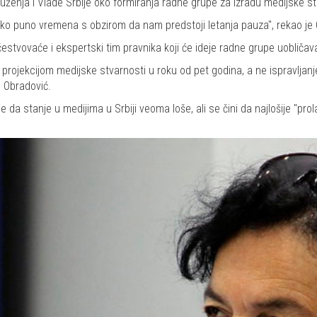
ženja i Vlade Srbije oko formiranja radne grupe za izradu medijske str
ako puno vremena s obzirom da nam predstoji letanja pauza", rekao je 
estvovaće i ekspertski tim pravnika koji će ideje radne grupe uobličav
i projekcijom medijske stvarnosti u roku od pet godina, a ne ispravlja
e Obradović.
 da stanje u medijima u Srbiji veoma loše, ali se čini da najlošije "prola