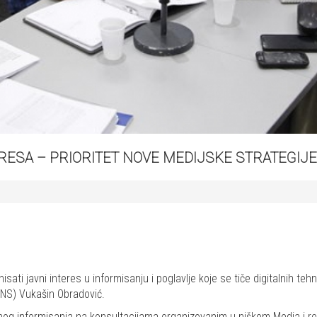
RESA – PRIORITET NOVE MEDIJSKE STRATEGIJE
ati javni interes u informisanju i poglavlje koje se tiče digitalnih tehn
UNS) Vukašin Obradović.
vnog informisanja na konsultacijama organizovanim u niškom Media i r