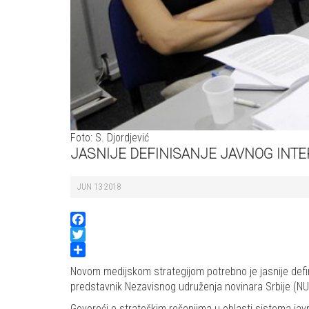
Foto: S. Djordjević
JASNIJE DEFINISANJE JAVNOG INTE
JUN 13 2018
Facebook
Twitter
Share
Novom medijskom strategijom potrebno je jasnije definis
predstavnik Nezavisnog udruženja novinara Srbije (N
Govoreći o strateškim rešenjima u oblasti sistema ja