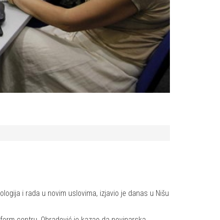
ologija i rada u novim uslovima, izjavio je danas u Nišu
eform centru, Obradović je kazao da novinarska