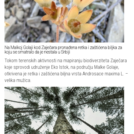
Na Malkoj Golaji kod Zaječara pronađena retka i zaštićena biljka za
koju se smatralo da je nestala u Srbiji
Tokom terenskih aktivnosti na mapiranju biodiverziteta Zaječara
koje sprovodi udruženje Eko Istok, na području Malke Golaje,
otkrivena je retka i zaštićena biljna vrsta Androsace maxima L. –
velika mužica.