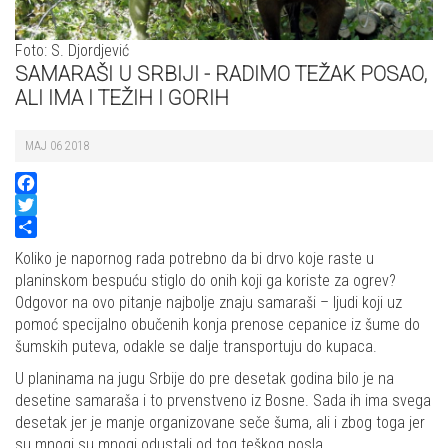
Foto: S. Djordjević
SAMARAŠI U SRBIJI - RADIMO TEŽAK POSAO,
ALI IMA I TEŽIH I GORIH
MAJ 06 2018
Facebook
Twitter
Share
Koliko je napornog rada potrebno da bi drvo koje raste u
planinskom bespuću stiglo do onih koji ga koriste za ogrev?
Odgovor na ovo pitanje najbolje znaju samaraši – ljudi koji uz
pomoć specijalno obučenih konja prenose cepanice iz šume do
šumskih puteva, odakle se dalje transportuju do kupaca.
U planinama na jugu Srbije do pre desetak godina bilo je na
desetine samaraša i to prvenstveno iz Bosne. Sada ih ima svega
desetak jer je manje organizovane seče šuma, ali i zbog toga jer
su mnogi su mnogi odustali od tog teškog posla.