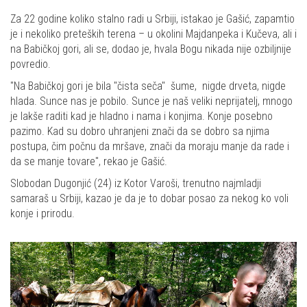
Za 22 godine koliko stalno radi u Srbiji, istakao je Gašić, zapamtio
je i nekoliko preteških terena – u okolini Majdanpeka i Kučeva, ali i
na Babičkoj gori, ali se, dodao je, hvala Bogu nikada nije ozbiljnije
povredio.
"Na Babičkoj gori je bila "čista seča" šume, nigde drveta, nigde
hlada. Sunce nas je pobilo. Sunce je naš veliki neprijatelj, mnogo
je lakše raditi kad je hladno i nama i konjima. Konje posebno
pazimo. Kad su dobro uhranjeni znači da se dobro sa njima
postupa, čim počnu da mršave, znači da moraju manje da rade i
da se manje tovare", rekao je Gašić.
Slobodan Dugonjić (24) iz Kotor Varoši, trenutno najmladji
samaraš u Srbiji, kazao je da je to dobar posao za nekog ko voli
konje i prirodu.