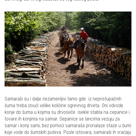
Samaraši su i dalje nezamenljivi tamo gde iz nepristupačnih
šuma treba izvući velike količine ogrevnog drveta. Oni odvode
konje do šuma u kojima su drvoseče isekle stabla na cepanice i
tovare ih konjima na samar. Sepanice se lancima vezuju za
samar i konji sami, bez pomoći samaraša pronalaze staze u šumi
koje vode do šumskih puteva. Posle istovara, samaraši ih vraćaju