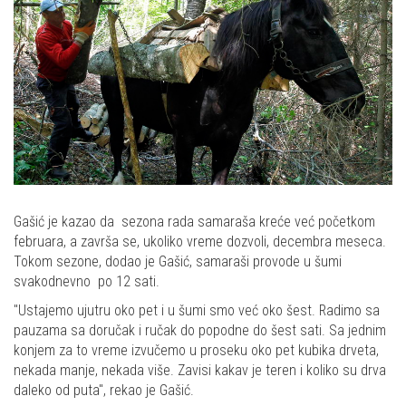
Gašić je kazao da sezona rada samaraša kreće već početkom
februara, a završa se, ukoliko vreme dozvoli, decembra meseca.
Tokom sezone, dodao je Gašić, samaraši provode u šumi
svakodnevno po 12 sati.
"Ustajemo ujutru oko pet i u šumi smo već oko šest. Radimo sa
pauzama sa doručak i ručak do popodne do šest sati. Sa jednim
konjem za to vreme izvučemo u proseku oko pet kubika drveta,
nekada manje, nekada više. Zavisi kakav je teren i koliko su drva
daleko od puta", rekao je Gašić.