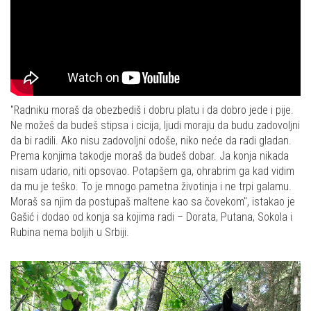
"Radniku moraš da obezbediš i dobru platu i da dobro jede i pije.
Ne možeš da budeš stipsa i cicija, ljudi moraju da budu zadovoljni
da bi radili. Ako nisu zadovoljni odoše, niko neće da radi gladan.
Prema konjima takodje moraš da budeš dobar. Ja konja nikada
nisam udario, niti opsovao. Potapšem ga, ohrabrim ga kad vidim
da mu je teško. To je mnogo pametna životinja i ne trpi galamu.
Moraš sa njim da postupaš maltene kao sa čovekom", istakao je
Gašić i dodao od konja sa kojima radi – Dorata, Putana, Sokola i
Rubina nema boljih u Srbiji.