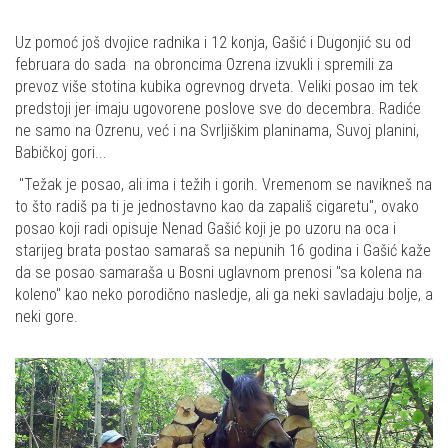
Uz pomoć još dvojice radnika i 12 konja, Gašić i Dugonjić su od
februara do sada na obroncima Ozrena izvukli i spremili za
prevoz više stotina kubika ogrevnog drveta. Veliki posao im tek
predstoji jer imaju ugovorene poslove sve do decembra. Radiće
ne samo na Ozrenu, već i na Svrljiškim planinama, Suvoj planini,
Babičkoj gori...
"Težak je posao, ali ima i težih i gorih. Vremenom se navikneš na
to što radiš pa ti je jednostavno kao da zapališ cigaretu", ovako
posao koji radi opisuje Nenad Gašić koji je po uzoru na oca i
starijeg brata postao samaraš sa nepunih 16 godina i Gašić kaže
da se posao samaraša u Bosni uglavnom prenosi "sa kolena na
koleno" kao neko porodično nasledje, ali ga neki savladaju bolje, a
neki gore.