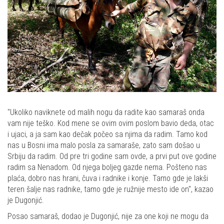
"Ukoliko naviknete od malih nogu da radite kao samaraš onda
vam nije teško. Kod mene se ovim ovim poslom bavio deda, otac
i ujaci, a ja sam kao dečak počeo sa njima da radim. Tamo kod
nas u Bosni ima malo posla za samaraše, zato sam došao u
Srbiju da radim. Od pre tri godine sam ovde, a prvi put ove godine
radim sa Nenadom. Od njega boljeg gazde nema. Pošteno nas
plaća, dobro nas hrani, čuva i radnike i konje. Tamo gde je lakši
teren šalje nas radnike, tamo gde je ružnije mesto ide on", kazao
je Dugonjić.
Posao samaraš, dodao je Dugonjić, nije za one koji ne mogu da