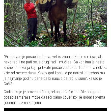
"Prohtevan je posao i zahteva veliko znanje. Radimo mi svi, ali
neko radi i ne pati se, a drugi radi i muči se. Sa konjima je nešto
slično. Ima konja koji prihvate posao za deset, 15 dana, a neki za
više od mesec dana. Kakav god konj bio po naravi, potrebno mu
je najmanje godinu dana da bi naučio da radi u šumi", kazao je
Gašić.
Godine koje je proveo u šumi, rekao je Gašić, naučile su ga da
posao samaraša može da radi samo čovek koji je dobar i prema
ljudima i prema konjima.