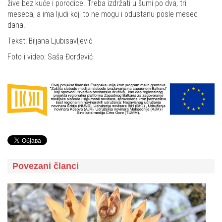
žive bez kuće i porodice. Treba izdržati u šumi po dva, tri
meseca, a ima ljudi koji to ne mogu i odustanu posle mesec
dana.
Tekst: Biljana Ljubisavljević
Foto i video: Saša Đorđević
Povezani članci