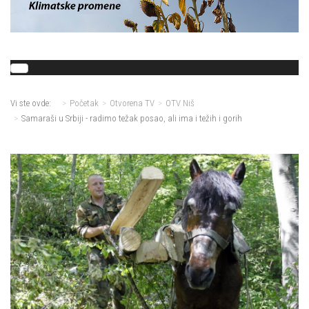
Vi ste ovde:
Početak
Otvorena TV
OTV Niš
Samaraši u Srbiji - radimo težak posao, ali ima i težih i gorih