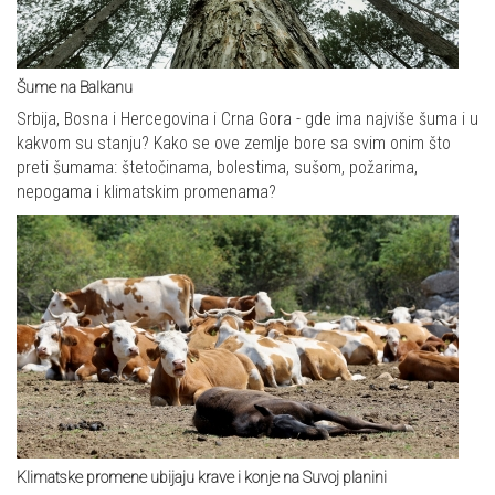
Šume na Balkanu
Srbija, Bosna i Hercegovina i Crna Gora - gde ima najviše šuma i u
kakvom su stanju? Kako se ove zemlje bore sa svim onim što
preti šumama: štetočinama, bolestima, sušom, požarima,
nepogama i klimatskim promenama?
Klimatske promene ubijaju krave i konje na Suvoj planini