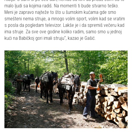
malo ljudi sa kojima radiš. Na momenti ti bude stvarno teško.
Meni je zapravo najteže to što u šumskim kućama gde smo
smešteni nema struje, a mnogo volim sport, volim kad se vratim
s posla da pogledam televizor. Lakše je i da spremiš večeru kad
ima struje. Za sve ove godine koliko radim, samo smo u jednoj
kući na Babičkoj gori imali struju“, kazao je Gašić.