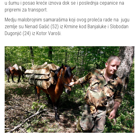
u šumu i posao kreće iznova dok se i poslednja cepanice na
pripremi za transport.
Medju malobrojnim samarašima koji ovog proleća rade na jugu
zemlje su Nenad Gašić (52) iz Krmine kod Banjaluke i Slobodan
Dugonjić (24) iz Kotor Varoši.