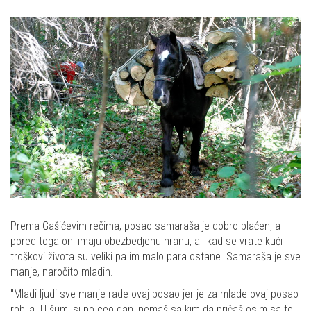
Prema Gašićevim rečima, posao samaraša je dobro plaćen, a
pored toga oni imaju obezbedjenu hranu, ali kad se vrate kući
troškovi života su veliki pa im malo para ostane. Samaraša je sve
manje, naročito mladih.
"Mladi ljudi sve manje rade ovaj posao jer je za mlade ovaj posao
robija. U šumi si po ceo dan, nemaš sa kim da pričaš osim sa to