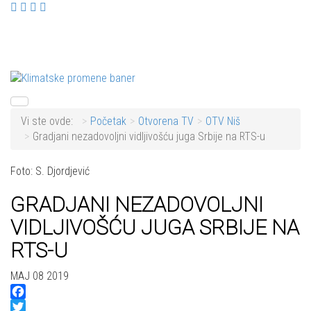
Vi ste ovde:
Početak
Otvorena TV
OTV Niš
Gradjani nezadovoljni vidljivošću juga Srbije na RTS-u
Foto: S. Djordjević
GRADJANI NEZADOVOLJNI
VIDLJIVOŠĆU JUGA SRBIJE NA
RTS-U
MAJ 08 2019
Facebook