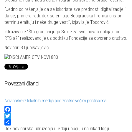
"Jedno od rešenja je da se iskoriste sve prednosti digitalizacije i
da se, primera radi, dok se emituje Beogradska hronika u istom
terminu emituju i neke druge vesti", izjavila je Todorović.
Istraživanje "Šta gradjani juga Srbije za svoj novac dobijaju od
RTS-a?" realizovano je uz podršku Fondacije za otvoreno društvo.
Novinar: B.Ljubisavljević
Povezani članci
Novinarke iz lokalnih medija pod znatno većim pristiscima
Facebook
Twitter
Share
Dok novinarska udruženja u Srbiji upućuju na nikad lošiju