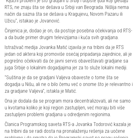
"Ključni problem je što gradjani u Srbiji i uopšte ljudi koji gledaju
RTS, ne znaju šta se dešava u Srbiji van Beograda. Nišlija nema
način da sazna šta se dešava u Kragujevu, Novom Pazaru ili
Užicu", istakao je Jovanović.
Činjenica je, dodao je on, da postoje posebna očekivanja od RTS-
a da bude primer drugim televizijama i kuća svih gradjana.
Istraživač medija Jovanka Matić izjavila je na tribini da je RTS
jedan od aktera koji promoviše osećaj pripadanja zajednice, ali je
pogrešno očekivati da će javni servis obaveštavati gradjane sa
juga Srbije o lokalnim dogadjajima jer za to služe lokalni mediji.
"Suština je da se gradjani Valjeva obaveste o tome šta se
dogadja u Nišu, ali ne o bilo čemu već o onome što je relevantno i
za gradjane Valjeva", istakla je Matić.
Ona je dodala da se program mora decentralizovati, ali ne samo
u kvotama koliko je koji region zastupljen, već moraju biti više
zastupljeni problemi gradjana u odredjenim regionima.
Članica Programskog saveta RTS-a Jovanka Todorović kazala je
na tribini da se radi dosta na pronalaženju rešenja za uočene
probleme i da smatra da je Programski savet na pragu rešenja.