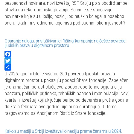
bezbednost novinara, novi izveštaj RSF Srbiju po slobodi štampe
stavlja na rekordno nisku poziciju. Sa čime se suočavaju
novinarke koje su u lošijoj poziciji od muških kolega, a posebno
one u lokalnim sredinama koje nisu pod budnim okom javnosti?
Obaranje naloga, prisluškivanje i ’fišing’ kampanje najčešće povrede
ljudskih prava u digitalnom prostoru
Facebook
Twitter
Share
U 2025. godini bilo je više od 250 povreda ljudskih prava u
digitalnom prostoru, pokazuju podaci Share fondacije. Zabeležen
je dramatičan porast slučajeva zloupotrebe tehnologija u cilju
nadzora, političkih pritisaka, tehničkih napada i manipulacije. Novi,
kvartalni izveštaj koji uključuje period od decembra prošle godine
do kraja februara ove godine nije puno ohrabrujući. O tome
razgovaramo sa Andrijanom Ristić iz Share fondacije.
Kako su mediji u Srbiji izveštavali o nasilju prema ženama u 2024.