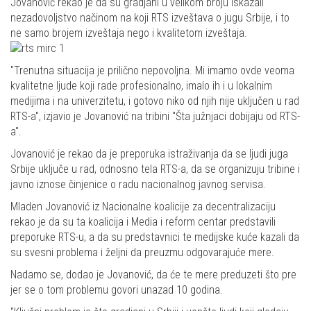
Jovanović rekao je da su gradjani u velikom broju iskazali
nezadovoljstvo načinom na koji RTS izveštava o jugu Srbije, i to
ne samo brojem izveštaja nego i kvalitetom izveštaja.
"Trenutna situacija je prilično nepovoljna. Mi imamo ovde veoma
kvalitetne ljude koji rade profesionalno, imalo ih i u lokalnim
medijima i na univerzitetu, i gotovo niko od njih nije uključen u rad
RTS-a", izjavio je Jovanović na tribini "Šta južnjaci dobijaju od RTS-
a".
Jovanović je rekao da je preporuka istraživanja da se ljudi juga
Srbije uključe u rad, odnosno tela RTS-a, da se organizuju tribine i
javno iznose činjenice o radu nacionalnog javnog servisa.
Mladen Jovanović iz Nacionalne koalicije za decentralizaciju
rekao je da su ta koalicija i Media i reform centar predstavili
preporuke RTS-u, a da su predstavnici te medijske kuće kazali da
su svesni problema i željni da preuzmu odgovarajuće mere.
Nadamo se, dodao je Jovanović, da će te mere preduzeti što pre
jer se o tom problemu govori unazad 10 godina.