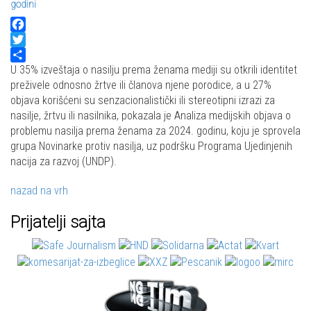
godini
Facebook
Twitter
Share
U 35% izveštaja o nasilju prema ženama mediji su otkrili identitet
preživele odnosno žrtve ili članova njene porodice, a u 27%
objava korišćeni su senzacionalistički ili stereotipni izrazi za
nasilje, žrtvu ili nasilnika, pokazala je Analiza medijskih objava o
problemu nasilja prema ženama za 2024. godinu, koju je sprovela
grupa Novinarke protiv nasilja, uz podršku Programa Ujedinjenih
nacija za razvoj (UNDP).
nazad na vrh
Prijatelji sajta