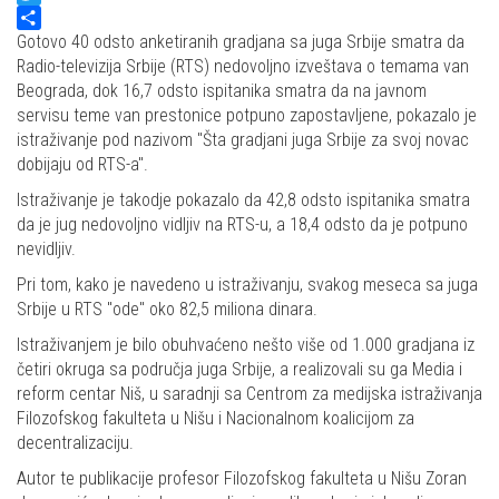
Twitter
Share
Gotovo 40 odsto anketiranih gradjana sa juga Srbije smatra da
Radio-televizija Srbije (RTS) nedovoljno izveštava o temama van
Beograda, dok 16,7 odsto ispitanika smatra da na javnom
servisu teme van prestonice potpuno zapostavljene, pokazalo je
istraživanje pod nazivom "Šta gradjani juga Srbije za svoj novac
dobijaju od RTS-a".
Istraživanje je takodje pokazalo da 42,8 odsto ispitanika smatra
da je jug nedovoljno vidljiv na RTS-u, a 18,4 odsto da je potpuno
nevidljiv.
Pri tom, kako je navedeno u istraživanju, svakog meseca sa juga
Srbije u RTS "ode" oko 82,5 miliona dinara.
Istraživanjem je bilo obuhvaćeno nešto više od 1.000 gradjana iz
četiri okruga sa područja juga Srbije, a realizovali su ga Media i
reform centar Niš, u saradnji sa Centrom za medijska istraživanja
Filozofskog fakulteta u Nišu i Nacionalnom koalicijom za
decentralizaciju.
Autor te publikacije profesor Filozofskog fakulteta u Nišu Zoran