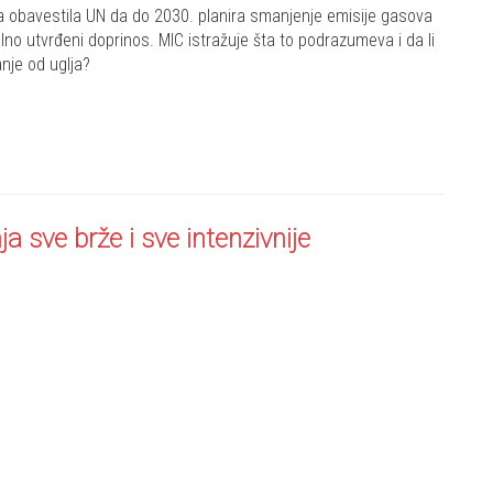
ja obavestila UN da do 2030. planira smanjenje emisije gasova
o utvrđeni doprinos. MIC istražuje šta to podrazumeva i da li
nje od uglja?
a sve brže i sve intenzivnije