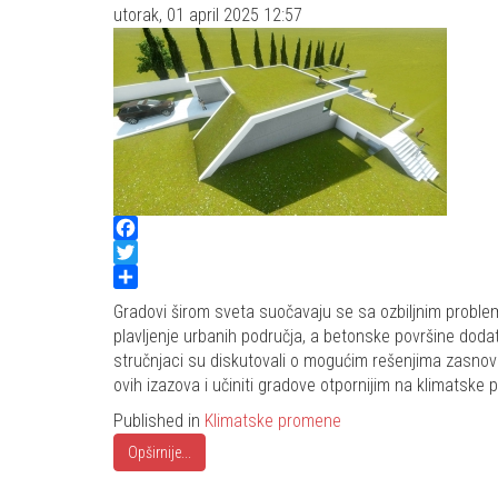
utorak, 01 april 2025 12:57
Facebook
Twitter
Share
Gradovi širom sveta suočavaju se sa ozbiljnim probl
plavljenje urbanih područja, a betonske površine do
stručnjaci su diskutovali o mogućim rešenjima zasno
ovih izazova i učiniti gradove otpornijim na klimatske
Published in
Klimatske promene
Opširnije...