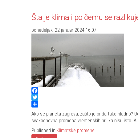
Šta je klima i po čemu se razlikuj
ponedeljak, 22 januar 2024 16:07
Facebook
Twitter
Share
Ako se planeta zagreva, zašto je onda tako hladno? O
svakodnevna promena vremenskih prilika nisu isto. A 
Published in
Klimatske promene