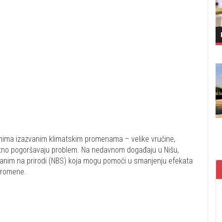
emima izazvanim klimatskim promenama – velike vrućine,
datno pogoršavaju problem. Na nedavnom događaju u Nišu,
vanim na prirodi (NBS) koja mogu pomoći u smanjenju efekata
 promene.