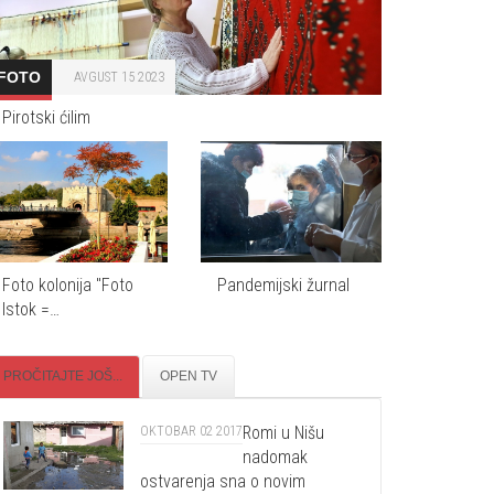
FOTO
AVGUST 15 2023
Pirotski ćilim
Foto kolonija "Foto
Pandemijski žurnal
Istok =…
PROČITAJTE JOŠ...
OPEN TV
Romi u Nišu
OKTOBAR 02 2017
nadomak
ostvarenja sna o novim