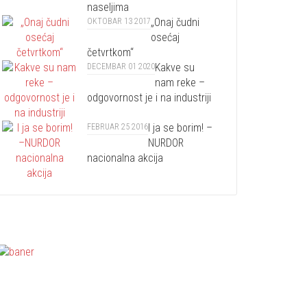
naseljima
„Onaj čudni
OKTOBAR 13 2017
osećaj
četvrtkom“
Kakve su
DECEMBAR 01 2020
nam reke –
odgovornost je i na industriji
I ja se borim! –
FEBRUAR 25 2016
NURDOR
nacionalna akcija