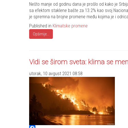
Share
Nešto manje od godinu dana je prošlo od kako je Srbi
sa efektom staklene bašte za 13.2% kao svoj Nacionaln
je spremna na brojne promene među kojima je i odrica
Published in
Klimatske promene
Opširnije...
Vidi se širom sveta: klima se menj
utorak, 10 avgust 2021 08:58