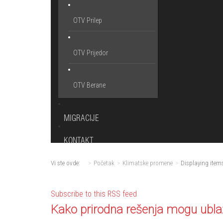
OTV Prilep
OTV Prijedor
OTV Berane
MIGRACIJE
KONTAKT
Vi ste ovde:
Početak
Klimatske promene
Displaying item
Subscribe to this RSS feed
Kako prirodna rešenja mogu ubla