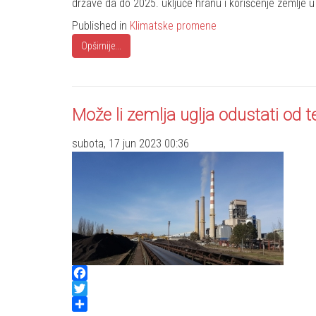
države da do 2025. uključe hranu i korišćenje zemlje 
Published in
Klimatske promene
Opširnije...
Može li zemlja uglja odustati od t
subota, 17 jun 2023 00:36
Facebook
Twitter