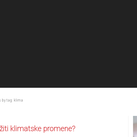
s by tag: klima
žiti klimatske promene?