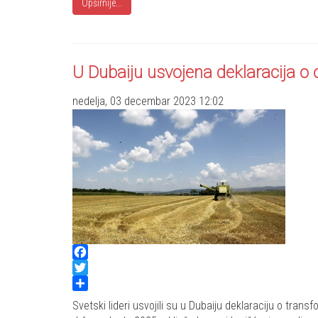
Opširnije...
U Dubaiju usvojena deklaracija o od
nedelja, 03 decembar 2023 12:02
Facebook
Twitter
Share
Svetski lideri usvojili su u Dubaiju deklaraciju o tran