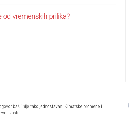
e od vremenskih prilika?
dgovor baš i nije tako jednostavan. Klimatske promene i
evo i zašto.