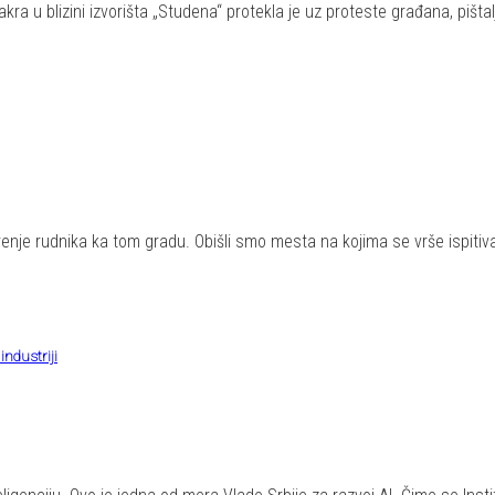
kra u blizini izvorišta „Studena“ protekla je uz proteste građana, pišt
irenje rudnika ka tom gradu. Obišli smo mesta na kojima se vrše ispitiva
industriji