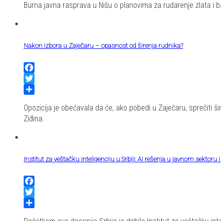
Burna javna rasprava u Nišu o planovima za rudarenje zlata i ba
Nakon izbora u Zaječaru – opasnost od širenja rudnika?
Facebook
Twitter
Share
Opozicija je obećavala da će, ako pobedi u Zaječaru, sprečiti š
Ziđina.
Institut za veštačku inteligenciju u Srbiji: AI rešenja u javnom sektoru i 
Facebook
Twitter
Share