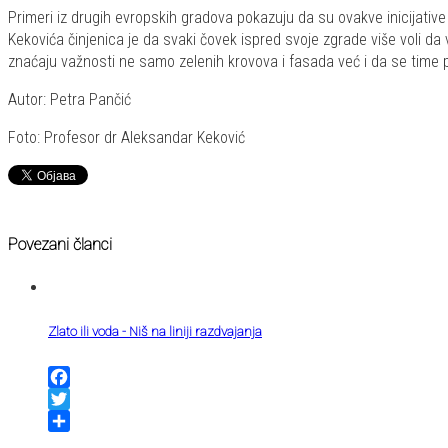
Primeri iz drugih evropskih gradova pokazuju da su ovakve inicijati
Kekovića činjenica je da svaki čovek ispred svoje zgrade više voli da 
znaćaju važnosti ne samo zelenih krovova i fasada već i da se time p
Autor: Petra Pančić
Foto: Profesor dr Aleksandar Keković
Povezani članci
Zlato ili voda - Niš na liniji razdvajanja
Facebook
Twitter
Share