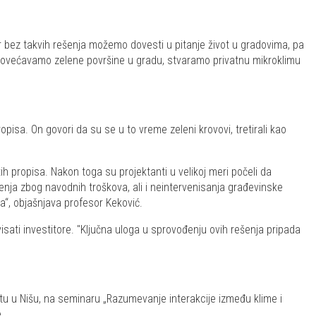
 bez takvih rešenja možemo dovesti u pitanje život u gradovima, pa
no povećavamo zelene površine u gradu, stvaramo privatnu mikroklimu
ropisa. On govori da su se u to vreme zeleni krovovi, tretirali kao
h propisa. Nakon toga su projektanti u velikoj meri počeli da
šenja zbog navodnih troškova, ali i neintervenisanja građevinske
a“, objašnjava profesor Keković.
visati investitore. "Ključna uloga u sprovođenju ovih rešenja pripada
etu u Nišu, na seminaru „Razumevanje interakcije između klime i
.