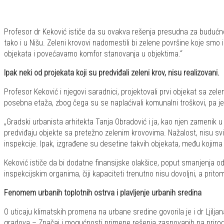
Profesor dr Keković ističe da su ovakva rešenja presudna za budućn
tako i u Nišu. Zeleni krovovi nadomestili bi zelene površine koje sm
objekata i povećavamo komfor stanovanja u objektima.“
Ipak neki od projekata koji su predviđali zeleni krov, nisu realizovani.
Profesor Keković i njegovi saradnici, projektovali prvi objekat sa zelen
posebna etaža, zbog čega su se naplaćivali komunalni troškovi, pa je 
„Gradski urbanista arhitekta Tanja Obradović i ja, kao njen zamenik u
predviđaju objekte sa pretežno zelenim krovovima. Nažalost, nisu svi 
inspekcije. Ipak, izgrađene su desetine takvih objekata, među kojima
Keković ističe da bi dodatne finansijske olakšice, poput smanjenja odr
inspekcijskim organima, čiji kapaciteti trenutno nisu dovoljni, a pritom
Fenomem urbanih toplotnih ostrva i plavljenje urbanih sredina
O uticaju klimatskih promena na urbane sredine govorila je i dr Ljil
gradova – Značaj i mogućnosti primene rešenja zasnovanih na prirodi