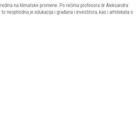
h sredina na klimatske promene. Po rečima profesora dr Aleksandra
 to neophodna je edukacija i građana i investitora, kao i arhitekata o