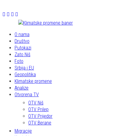
O nama
Društvo
Putokazi
Zato Niš
Foto
Srbija i EU
Geopolitika
Klimatske promene
Analize
Otvorena TV
OTV Niš
OTV Prilep
OTV Prijedor
OTV Berane
Migracije