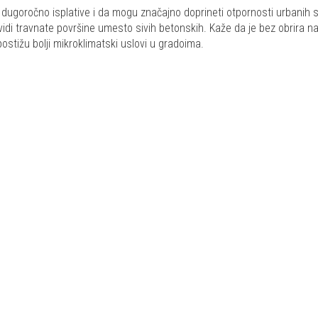
ve dugoročno isplative i da mogu značajno doprineti otpornosti urbani
vidi travnate površine umesto sivih betonskih. Kaže da je bez obrira na
ostižu bolji mikroklimatski uslovi u gradoima.