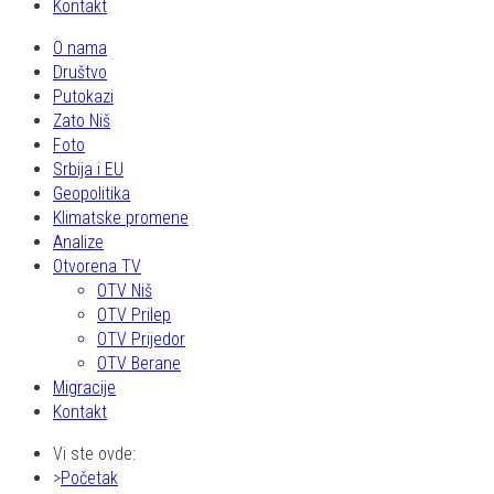
Kontakt
O nama
Društvo
Putokazi
Zato Niš
Foto
Srbija i EU
Geopolitika
Klimatske promene
Analize
Otvorena TV
OTV Niš
OTV Prilep
OTV Prijedor
OTV Berane
Migracije
Kontakt
Vi ste ovde:
Početak