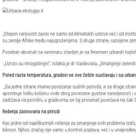
„Stepen ranjivosti zavisi ne samo od klimatskih uslova već i od inst
su zemlje Afrike među najugroženijima. S druge strane, razvijene zeml
Poseban akcenat na seminaru stavljen je na fenomen urbanih toplotn
„Uzroci su mnogobrojni“, istakla je dr Vasilevska, „Smanjenje zelenih p
Pored rasta temperatura, gradovi se sve češće suočavaju i sa urban
„Sa jedne strane imamo povećanje sušnih perioda, a sa druge strane
apsorbuje toliku količinu vode zbog povećane gustine naseljenosti i v
zadržava na površini, u gradovima se taj procenat povećava na čak 5
Rešenja zasnovana na prirodi
Kao jedno od najefikasnijih rešenja za smanjenje ovih problema ističu
kišnice. Njihov značaj nije samo u kontroli poplava, već i u unapređenju