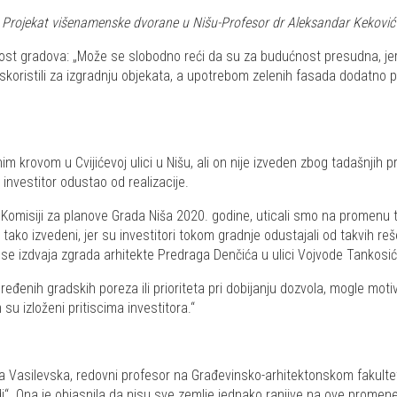
Projekat višenamenske dvorane u Nišu-Profesor dr Aleksandar Keković
ost gradova: „Može se slobodno reći da su za budućnost presudna, jer
o iskoristili za izgradnju objekata, a upotrebom zelenih fasada dodat
im krovom u Cvijićevoj ulici u Nišu, ali on nije izveden zbog tadašnjih p
investitor odustao od realizacije.
 Komisiji za planove Grada Niša 2020. godine, uticali smo na promenu ti
tako izvedeni, jer su investitori tokom gradnje odustajali od takvih re
 se izdvaja zgrada arhitekte Predraga Denčića u ulici Vojvode Tankosić
eđenih gradskih poreza ili prioriteta pri dobijanju dozvola, mogle moti
 su izloženi pritiscima investitora.“
jana Vasilevska, redovni profesor na Građevinsko-arhitektonskom fakult
“. Ona je objasnila da nisu sve zemlje jednako ranjive na ove promene