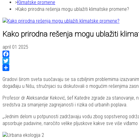
Klimatske promene
Kako prirodna rešenja mogu ublažiti klimatske promene?
Kako prirodna rešenja mogu ublažiti klim
april 01 2025
Facebook
Twitter
Share
Gradovi širom sveta suočavaju se sa ozbiljnim problemima izazvani
događaju u Nišu, stručnjaci su diskutovali o mogućim rešenjima zasn
Profesor dr Aleksandar Keković, šef Katedre zgrade za stanovanje, na
sredstva za smanjenje zagrejanosti i rizika od urbanih poplava.
„Jednim delom u potpunosti zadržavaju vodu zbog sopstvenog održavanj
apsorbuje padavine, naročito velike pljuskove kakve sve više viđamo