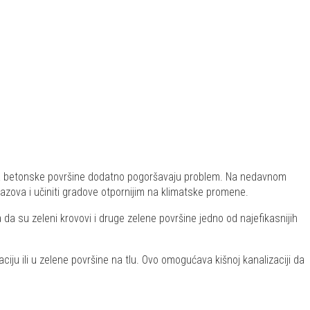
a, a betonske površine dodatno pogoršavaju problem. Na nedavnom
zova i učiniti gradove otpornijim na klimatske promene.
a su zeleni krovovi i druge zelene površine jedno od najefikasnijih
ju ili u zelene površine na tlu. Ovo omogućava kišnoj kanalizaciji da