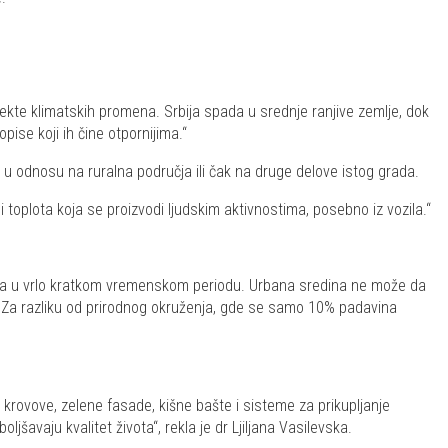
fekte klimatskih promena. Srbija spada u srednje ranjive zemlje, dok
ise koji ih čine otpornijima.“
 odnosu na ruralna područja ili čak na druge delove istog grada.
i toplota koja se proizvodi ljudskim aktivnostima, posebno iz vozila.“
caja u vrlo kratkom vremenskom periodu. Urbana sredina ne može da
a. „Za razliku od prirodnog okruženja, gde se samo 10% padavina
 krovove, zelene fasade, kišne bašte i sisteme za prikupljanje
jšavaju kvalitet života“, rekla je dr Ljiljana Vasilevska.