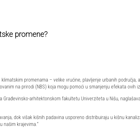
atske promene?
m klimatskim promenama – velike vrućine, plavljenje urbanih područj
ovanim na prirodi (NBS) koja mogu pomoći u smanjenju efekata ovih iza
 Građevinsko-arhitektonskom fakultetu Univerziteta u Nišu, naglašava d
a, dok višak kišnih padavina usporeno distribuiraju u kišnu kanalizaci
 u našim krajevima.“