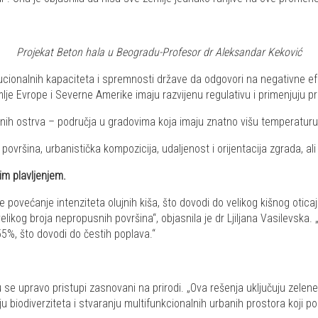
Projekat Beton hala u Beogradu-Profesor dr Aleksandar Keković
itucionalnih kapaciteta i spremnosti države da odgovori na negativne e
je Evrope i Severne Amerike imaju razvijenu regulativu i primenjuju prop
ih ostrva – područja u gradovima koja imaju znatno višu temperaturu u
ovršina, urbanistička kompozicija, udaljenost i orijentacija zgrada, ali 
im plavljenjem.
 povećanje intenziteta olujnih kiša, što dovodi do velikog kišnog oti
elikog broja nepropusnih površina“, objasnila je dr Ljiljana Vasilevsk
5%, što dovodi do čestih poplava.“
 se upravo pristupi zasnovani na prirodi. „Ova rešenja uključuju zelene
 biodiverziteta i stvaranju multifunkcionalnih urbanih prostora koji pobol