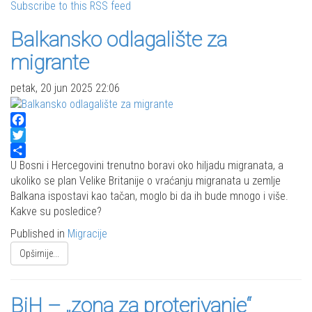
Subscribe to this RSS feed
Balkansko odlagalište za
migrante
petak, 20 jun 2025 22:06
Facebook
Twitter
Share
U Bosni i Hercegovini trenutno boravi oko hiljadu migranata, a
ukoliko se plan Velike Britanije o vraćanju migranata u zemlje
Balkana ispostavi kao tačan, moglo bi da ih bude mnogo i više.
Kakve su posledice?
Published in
Migracije
Opširnije...
BiH – „zona za proterivanje“