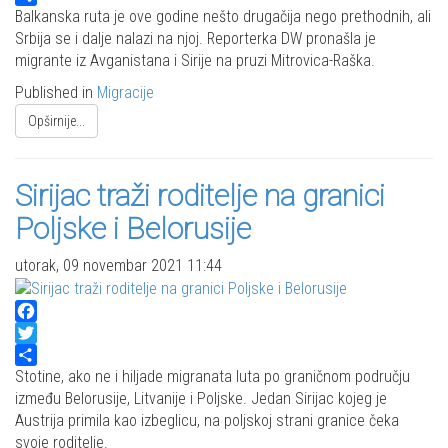
Share
Balkanska ruta je ove godine nešto drugačija nego prethodnih, ali
Srbija se i dalje nalazi na njoj. Reporterka DW pronašla je
migrante iz Avganistana i Sirije na pruzi Mitrovica-Raška.
Published in
Migracije
Opširnije...
Sirijac traži roditelje na granici
Poljske i Belorusije
utorak, 09 novembar 2021 11:44
Facebook
Twitter
Share
Stotine, ako ne i hiljade migranata luta po graničnom području
između Belorusije, Litvanije i Poljske. Jedan Sirijac kojeg je
Austrija primila kao izbeglicu, na poljskoj strani granice čeka
svoje roditelje.