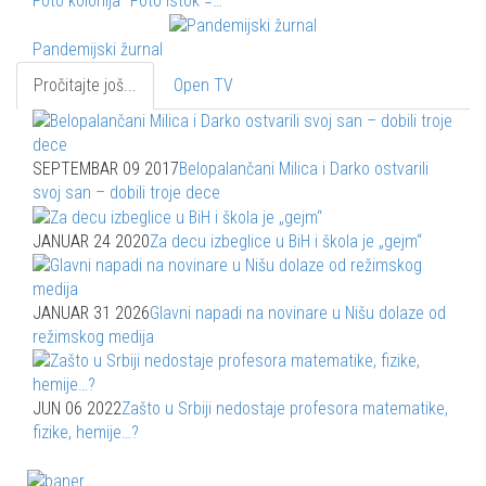
Foto kolonija "Foto Istok =…
Pandemijski žurnal
Pročitajte još...
Open TV
SEPTEMBAR 09 2017
Belopalančani Milica i Darko ostvarili
svoj san – dobili troje dece
JANUAR 24 2020
Za decu izbeglice u BiH i škola je „gejm“
JANUAR 31 2026
Glavni napadi na novinare u Nišu dolaze od
režimskog medija
JUN 06 2022
Zašto u Srbiji nedostaje profesora matematike,
fizike, hemije…?