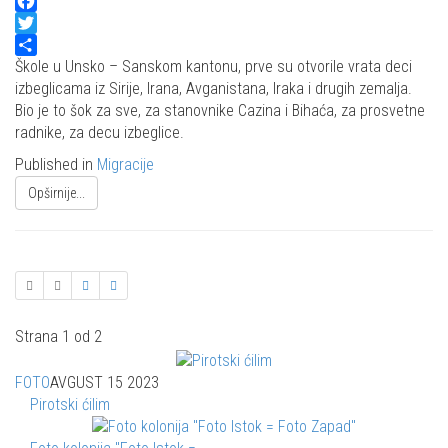
Facebook
Twitter
Share
Škole u Unsko – Sanskom kantonu, prve su otvorile vrata deci
izbeglicama iz Sirije, Irana, Avganistana, Iraka i drugih zemalja.
Bio je to šok za sve, za stanovnike Cazina i Bihaća, za prosvetne
radnike, za decu izbeglice.
Published in
Migracije
Opširnije...
Strana 1 od 2
FOTO
AVGUST 15 2023
Pirotski ćilim