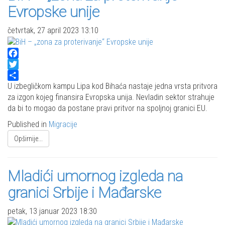
Evropske unije
četvrtak, 27 april 2023 13:10
Facebook
Twitter
Share
U izbegličkom kampu Lipa kod Bihaća nastaje jedna vrsta pritvora
za izgon kojeg finansira Evropska unija. Nevladin sektor strahuje
da bi to mogao da postane pravi pritvor na spoljnoj granici EU.
Published in
Migracije
Opširnije...
Mladići umornog izgleda na
granici Srbije i Mađarske
petak, 13 januar 2023 18:30