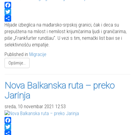
Facebook
Twitter
Share
Hiljade izbeglica na mađarsko-srpskoj granici, čak i deca su
prepuštena na milost i nemilost krijumčarima ljudi i graničarima,
piše „Frankfurter rundšau“. U vezi s tim, nemački list bavi se i
selektivnošću empatije.
Published in
Migracije
Opširnije...
Nova Balkanska ruta – preko
Jarinja
sreda, 10 novembar 2021 12:53
Facebook
Twitter