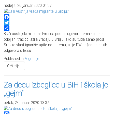
nedelja, 26 januar 2020 01:07
Facebook
Twitter
Share
Bivši austrijski ministar tvrdi da postoji ugovor prema kojem se
odbijeni tražioci azila vraćaju u Srbiju iako su tuda samo prošli.
Srpska vlast ignoriše upite na tu temu, ali je DW došao do nekih
odgovora u Beču.
Published in
Migracije
Opširnije...
Za decu izbeglice u BiH i škola je
„gejm“
petak, 24 januar 2020 13:37