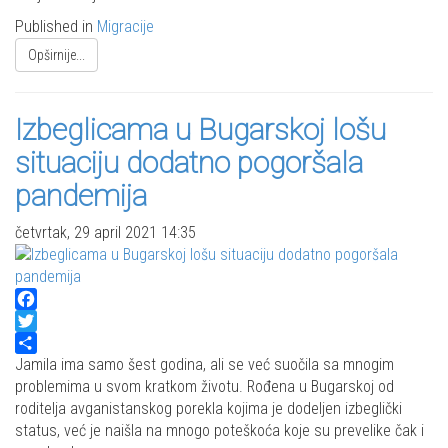
Published in
Migracije
Opširnije...
Izbeglicama u Bugarskoj lošu
situaciju dodatno pogoršala
pandemija
četvrtak, 29 april 2021 14:35
Facebook
Twitter
Share
Jamila ima samo šest godina, ali se već suočila sa mnogim
problemima u svom kratkom životu. Rođena u Bugarskoj od
roditelja avganistanskog porekla kojima je dodeljen izbeglički
status, već je naišla na mnogo poteškoća koje su prevelike čak i