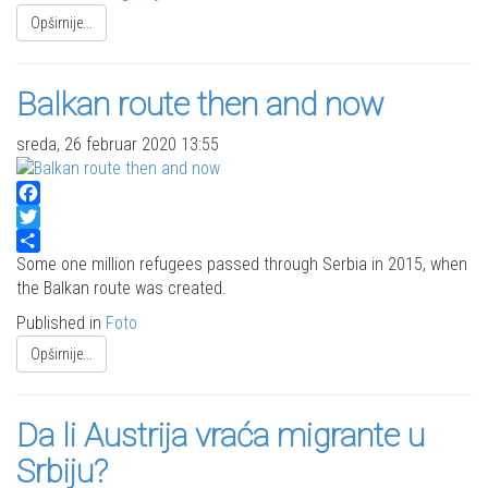
Opširnije...
Balkan route then and now
sreda, 26 februar 2020 13:55
Facebook
Twitter
Share
Some one million refugees passed through Serbia in 2015, when
the Balkan route was created.
Published in
Foto
Opširnije...
Da li Austrija vraća migrante u
Srbiju?