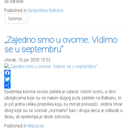
za odrasle.
Published in
Geopolitika Balkana
Opširnije...
„Zajedno smo u ovome. Vidimo
se u septembru“
utorak, 16 jun 2020 15:52
Facebook
Twitter
Share
Epidemija korona virusa zadala je udarac celom svetu, a deci
izbeglicama koje su se nakon dugog puta zatekle na Balkanu, to
je još jedna velika prepreka koju su morali prevazići. Jedina stvar
zbog koje su se osećali „normalno“ kao i druga deca je odlazak u
školu, ali epidemija je škole zatvorila.
Published in
Migracije