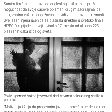
Samim tim što je nastavnica engleskog jezika, to joj pruža
mogućnost da svoje časove oplemeni drugim sadržajima, pa
ipak, znatno važnim angažovanjem vidi vannastavne aktivnosti.
Ove jeseni njena učenica se plasirala direktno u svetsko finale
HIPPO Olimpijade i osvojila visoko 17. mesto od ukupno 223
plasiranih đaka iz celog sveta.
Poziv u pomoć: Važno je verovati deci žrtvama seksualnog nasilja u
porodici
“Motivaciju i želju da progovorim javno o tome šta se desilo mom