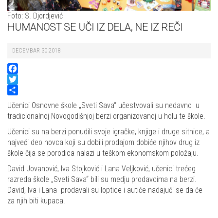
Foto: S. Djordjević
HUMANOST SE UČI IZ DELA, NE IZ REČI
DECEMBAR 30 2018
Facebook
Twitter
Share
Učenici Osnovne škole „Sveti Sava“ učestvovali su nedavno u
tradicionalnoj Novogodišnjoj berzi organizovanoj u holu te škole.
Učenici su na berzi ponudili svoje igračke, knjige i druge sitnice, a
najveći deo novca koji su dobili prodajom dobiće njihov drug iz
škole čija se porodica nalazi u teškom ekonomskom položaju.
David Jovanović, Iva Stojković i Lana Veljković, učenici trećeg
razreda škole „Sveti Sava“ bili su medju prodavcima na berzi.
David, Iva i Lana prodavali su loptice i autiće nadajući se da će
za njih biti kupaca.