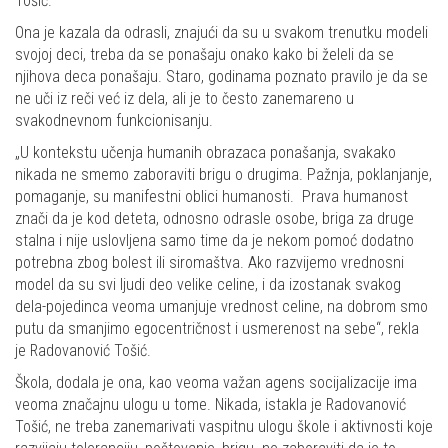
Tošić.
Ona je kazala da odrasli, znajući da su u svakom trenutku modeli
svojoj deci, treba da se ponašaju onako kako bi želeli da se
njihova deca ponašaju. Staro, godinama poznato pravilo je da se
ne uči iz reči već iz dela, ali je to često zanemareno u
svakodnevnom funkcionisanju.
„U kontekstu učenja humanih obrazaca ponašanja, svakako
nikada ne smemo zaboraviti brigu o drugima. Pažnja, poklanjanje,
pomaganje, su manifestni oblici humanosti. Prava humanost
znači da je kod deteta, odnosno odrasle osobe, briga za druge
stalna i nije uslovljena samo time da je nekom pomoć dodatno
potrebna zbog bolest ili siromaštva. Ako razvijemo vrednosni
model da su svi ljudi deo velike celine, i da izostanak svakog
dela-pojedinca veoma umanjuje vrednost celine, na dobrom smo
putu da smanjimo egocentričnost i usmerenost na sebe“, rekla
je Radovanović Tošić.
Škola, dodala je ona, kao veoma važan agens socijalizacije ima
veoma značajnu ulogu u tome. Nikada, istakla je Radovanović
Tošić, ne treba zanemarivati vaspitnu ulogu škole i aktivnosti koje