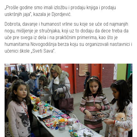
„Prošle godine smo imali izložbu i prodaju knjiga i prodaju
uskršnjih jaja“, kazala je Djordjević.
Dobrota, davanje i humanost vrline su koje se uče od najmanjih
nogu, mišljenje je stručnjaka, koji uz to dodaju da dece treba da
uče pre svega iz dela i na praktičnim primerima, kao što je
humanitarna Novogodišnja berza koju su organizovali nastavnici i
učenici škole „Sveti Sava“.