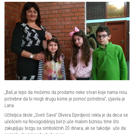
„Baš je lepo da možemo da prodamo neke stvari koje nama nisu
potrebne da bi mogli drugu kome je pomoć potrebna“, izjavila je
Lana.
Učiteljica škole „Sveti Sava“ Olivera Djordjević rekla je da deca se
učešćem na Novogodišnjoj berzi uče malom biznisu time što
zakupljuju tezgu sa simboličnih 20 dinara, ali se takodje uče da