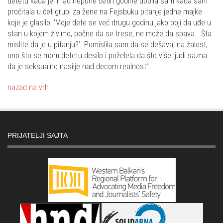
detetu kada je imao nepune četiri godine dobila sam kada sam
pročitala u čet grupi za žene na Fejsbuku pitanje jedne majke
koje je glasilo: ‘Moje dete se već drugu godinu jako boji da uđe u
stan u kojem živimo, počne da se trese, ne može da spava… Šta
mislite da je u pitanju?’. Pomislila sam da se dešava, na žalost,
ono što se mom detetu desilo i poželela da što više ljudi sazna
da je seksualno nasilje nad decom realnost”.
nazad na vrh
PRIJATELJI SAJTA