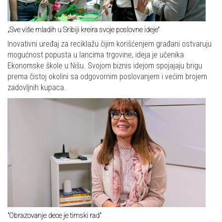
„Sve više mladih u Sribiji kreira svoje poslovne ideje“
Inovativni uređaj za reciklažu čijim korišćenjem građani ostvaruju
mogućnost popusta u lancima trgovine, ideja je učenika
Ekonomske škole u Nišu. Svojom biznis idejom spojajaju brigu
prema čistoj okolini sa odgovornim poslovanjem i većim brojem
zadovljnih kupaca.
"Obrazovanje dece je timski rad"