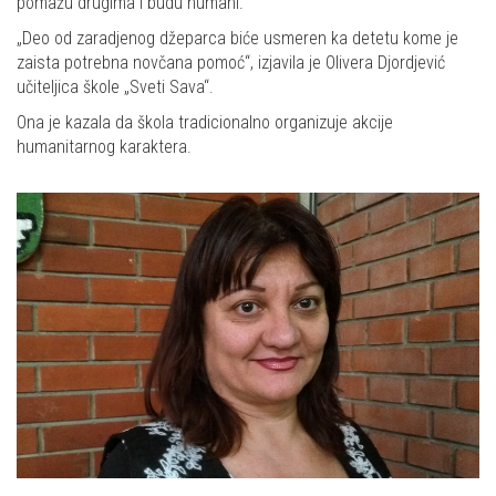
pomažu drugima i budu humani.
„Deo od zaradjenog džeparca biće usmeren ka detetu kome je
zaista potrebna novčana pomoć“, izjavila je Olivera Djordjević
učiteljica škole „Sveti Sava“.
Ona je kazala da škola tradicionalno organizuje akcije
humanitarnog karaktera.