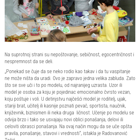
Na suprotnoj strani su nepoštovanje, sebičnost, egocentričnost i
nespremnost da se deli.
„Ponekad se čuje da se neko rodio kao takav i da tu vaspitanje
ne može ništa da uradi. Ovo je zapravo jedna velika zabluda. Zato
što se sve uči i to po modelu, od najranijeg uzrasta. Uzor ili
model je osoba za koju je pojedinac emocionalno čvrsto vezan,
koju poštuje i voli. U detinjstvu najčešći model je roditelj, ujak,
stariji brat, učitelj ili kasnije poznati pevač, sportista, naučnik,
književnik, biznismen ili neka druga ličnost. Učenje po modelu se
odvija brzo i tako se usvajaju novi oblici ponašanja, delovi ili
celoviti obrasci ponašanja. Na ovaj način mogu da se uče opšta
pravila, ponašanje, stavovi i vrednosti“, istakla je Radovanović