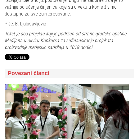
razvijaju toleranciju, poštovanje, brigu ne zaboraviti da je to
važnije od učenja činjenica koje su u veku u kome živimo
dostupne za sve zainteresovane.
Piše: B. Ljubisavljević
Tekst je deo projekta koji je podržan od strane gradske opštine
Medijana u okviru Konkursa za sufinansiranje projekata
proizvodnje medijskih sadržaja u 2018 godini.
Povezani članci