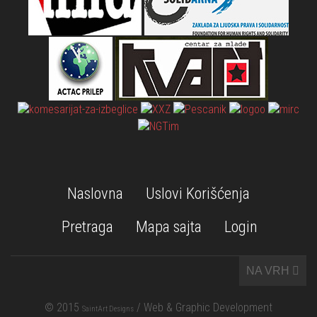
Naslovna
Uslovi Korišćenja
Pretraga
Mapa sajta
Login
NA VRH
© 2015
/ Web & Graphic Development
SaintArt Designs