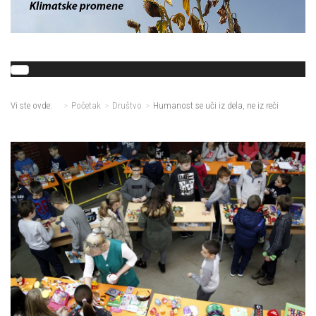
Vi ste ovde:
Početak
Društvo
Humanost se uči iz dela, ne iz reči