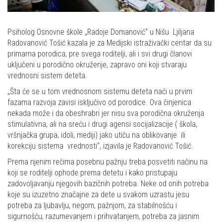
Psiholog Osnovne škole „Radoje Domanović“ u Nišu Ljiljana
Radovanović Tošić kazala je za Medijski istraživački centar da su
primarna porodica, pre svega roditelji, ali i svi drugi članovi
uključeni u porodično okruženje, zapravo oni koji stvaraju
vrednosni sistem deteta.
„Šta će se u tom vrednosnom sistemu deteta naći u prvim
fazama razvoja zavisi isključivo od porodice. Ova činjenica
nekada može i da obeshrabri jer nisu sva porodična okruženja
stimulativna, ali na sreću i drugi agensi socijalizacije ( škola,
vršnjačka grupa, idoli, mediji) jako utiču na oblikovanje ili
korekciju sistema vrednosti“, izjavila je Radovanović Tošić.
Prema njenim rečima posebnu pažnju treba posvetiti načinu na
koji se roditelji ophode prema detetu i kako pristupaju
zadovoljavanju njegovih bazičnih potreba. Neke od onih potreba
koje su izuzetno značajne za dete u svakom uzrastu jesu
potreba za ljubavlju, negom, pažnjom, za stabilnošću i
sigurnošću, razumevanjem i prihvatanjem, potreba za jasnim