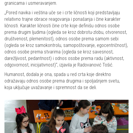
granicama i usmeravanjem.
„Pored navika i veština uče se i crte ličnosti koji predstavljaju
relativno trajne obrace reagovanja i ponašanja i čine karakter
ličnosti. Karakter ličnosti čine crte koje definišu odnos osobe
prema drugim ljudima (ogleda se kroz dobrotu-zlobu, otvorenost,
društvenost, plemenitost), odnos osobe prema samom sebi
(ogleda se kroz samokontrolu, samopoštovanje, egocentričnost),
odnos osobe prema stvarima (ogleda se kroz savesnost,
darežljivost, pedantnost) i odnos osobe prema radu (aktivnost,
odgovornost, inicijativnost)“, izjavila je Radovanović Tošić.
Humanost, dodala je ona, spada u red crta koje direktno
odražavaju odnos osobe prema drugima i spoljašnjem svetu,
koja uključuje uvažavanje i spremnost da se deli.