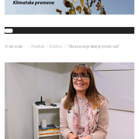
Vi ste ovde:
Početak
Društvo
"Obrazovanje dece je timski rad"