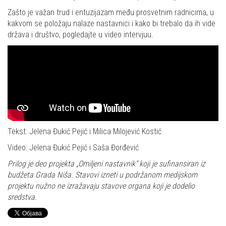
Zašto je važan trud i entuzijazam među prosvetnim radnicima, u
kakvom se položaju nalaze nastavnici i kako bi trebalo da ih vide
država i društvo, pogledajte u video intervjuu.
Tekst: Jelena Đukić Pejić i Milica Milojević Kostić
Video: Jelena Đukić Pejić i Saša Đorđević
Prilog je deo projekta „Omiljeni nastavnik“ koji je sufinansiran iz
budžeta Grada Niša. Stavovi izneti u podržanom medijskom
projektu nužno ne izražavaju stavove organa koji je dodelio
sredstva.