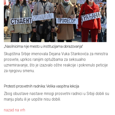
„Nasilnicima nije mesto u institucijama obrazovanja“
Skupština Srbije imenovala Dejana Vuka Stankovića za ministra
prosvete, uprkos ranijim optužbama za seksualno
uznemiravanje, što je izazvalo oštre reakcije i pokrenulo peticije
za njegovu smenu.
Protesti prosvetnih radnika: Velika vaspitna lekcija
Zbog obustave nastave mnogi prosvetni radnici u Srbiji dobili su
manju platu ili je uopšte nisu dobili.
nazad na vrh