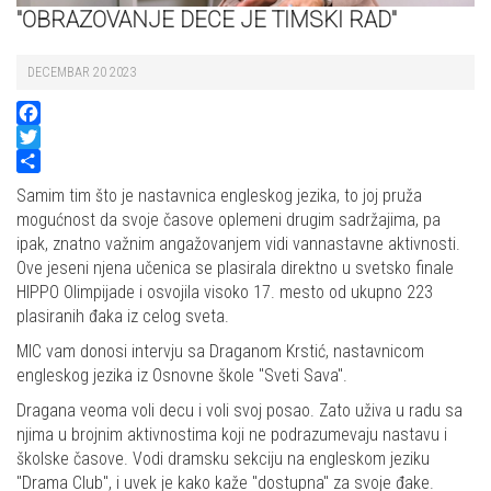
"OBRAZOVANJE DECE JE TIMSKI RAD"
DECEMBAR 20 2023
Facebook
Twitter
Share
Samim tim što je nastavnica engleskog jezika, to joj pruža
mogućnost da svoje časove oplemeni drugim sadržajima, pa
ipak, znatno važnim angažovanjem vidi vannastavne aktivnosti.
Ove jeseni njena učenica se plasirala direktno u svetsko finale
HIPPO Olimpijade i osvojila visoko 17. mesto od ukupno 223
plasiranih đaka iz celog sveta.
MIC vam donosi intervju sa Draganom Krstić, nastavnicom
engleskog jezika iz Osnovne škole "Sveti Sava".
Dragana veoma voli decu i voli svoj posao. Zato uživa u radu sa
njima u brojnim aktivnostima koji ne podrazumevaju nastavu i
školske časove. Vodi dramsku sekciju na engleskom jeziku
"Drama Club", i uvek je kako kaže "dostupna" za svoje đake.