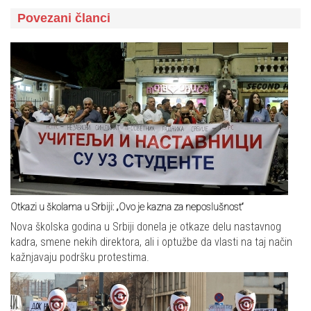
Povezani članci
Otkazi u školama u Srbiji: „Ovo je kazna za neposlušnost“
Nova školska godina u Srbiji donela je otkaze delu nastavnog
kadra, smene nekih direktora, ali i optužbe da vlasti na taj način
kažnjavaju podršku protestima.