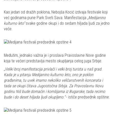
Kao jedan od dražih poklona, Nebojša Kocić izdvaja festivale koji
već godinama pune Park Sveti Sava. Manifestacija
„Medijanino
kulturno leto“
svake godine okupi i do sedam hiljada ljudi za jedno
veče.
Međutim, jednako važna je i proslava Pravoslavne Nove godine
koja te večeri predstavlja mesto okupljanja celog juga Srbije.
„Veliki broj manifestacija privlači i velki broj turista u naš grad.
Kada je u pitanju Medijanino kulturno leto, ono je poklon
građanima, tu uvek imamo nekoliko veličanstvenih koncerata i
tada se okupi čitava Jugoistočna Srbija. Za Pravoslavnu Novu
godinu Niš bude domaćin i kom
šijama iz Bugarske, tada recimo
bude i do deset hiljada ljudi okupljeno.“
- ističe predsednik opštine.