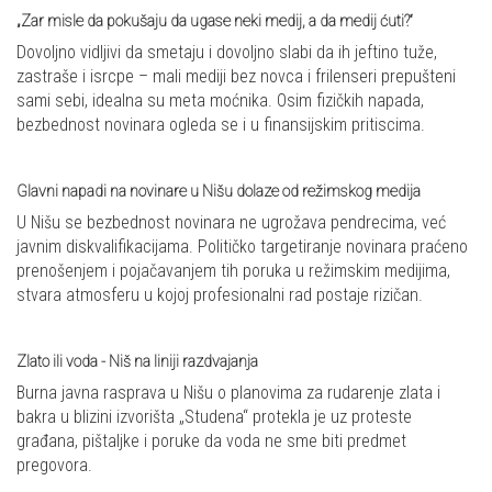
„Zar misle da pokušaju da ugase neki medij, a da medij ćuti?“
Dovoljno vidljivi da smetaju i dovoljno slabi da ih jeftino tuže,
zastraše i isrcpe – mali mediji bez novca i frilenseri prepušteni
sami sebi, idealna su meta moćnika. Osim fizičkih napada,
bezbednost novinara ogleda se i u finansijskim pritiscima.
Glavni napadi na novinare u Nišu dolaze od režimskog medija
U Nišu se bezbednost novinara ne ugrožava pendrecima, već
javnim diskvalifikacijama. Političko targetiranje novinara praćeno
prenošenjem i pojačavanjem tih poruka u režimskim medijima,
stvara atmosferu u kojoj profesionalni rad postaje rizičan.
Zlato ili voda - Niš na liniji razdvajanja
Burna javna rasprava u Nišu o planovima za rudarenje zlata i
bakra u blizini izvorišta „Studena“ protekla je uz proteste
građana, pištaljke i poruke da voda ne sme biti predmet
pregovora.