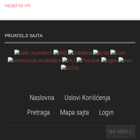
nazad na vrh
PRIJATELJI SAJTA
Naslovna
Uslovi Korišćenja
Pretraga
Mapa sajta
Login
NA VRH