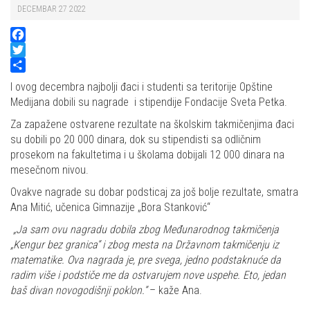
DECEMBAR 27 2022
Facebook
Twitter
Share
I ovog decembra najbolji đaci i studenti sa teritorije Opštine
Medijana dobili su nagrade i stipendije Fondacije Sveta Petka.
Za zapažene ostvarene rezultate na školskim takmičenjima đaci
su dobili po 20 000 dinara, dok su stipendisti sa odličnim
prosekom na fakultetima i u školama dobijali 12 000 dinara na
mesečnom nivou.
Ovakve nagrade su dobar podsticaj za još bolje rezultate, smatra
Ana Mitić, učenica Gimnazije „Bora Stanković“
„Ja sam ovu nagradu dobila zbog Međunarodnog takmičenja
„Kengur bez granica“ i zbog mesta na Državnom takmičenju iz
matematike. Ova nagrada je, pre svega, jedno podstaknuće da
radim više i podstiče me da ostvarujem nove uspehe. Eto, jedan
baš divan novogodišnji poklon.“
– kaže Ana.