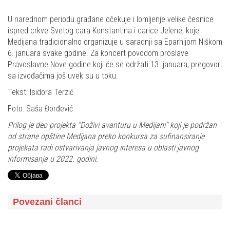
U narednom periodu građane očekuje i lomljenje velike česnice
ispred crkve Svetog cara Konstantina i carice Jelene, koje
Medijana tradicionalno organizuje u saradnji sa Eparhijom Niškom
6. januara svake godine. Za koncert povodom proslave
Pravoslavne Nove godine koji će se održati 13. januara, pregovori
sa izvođačima još uvek su u toku.
Tekst: Isidora Terzić
Foto: Saša Đorđević
Prilog je deo projekta "Doživi avanturu u Medijani" koji je podržan
od strane opštine Medijana preko konkursa za sufinansiranje
projekata radi ostvarivanja javnog interesa u oblasti javnog
informisanja u 2022. godini.
Povezani članci