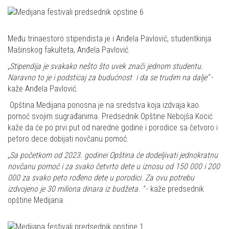
Među trinaestoro stipendista je i Anđela Pavlović, studentkinja
Mašinskog fakulteta, Anđela Pavlović.
„Stipendija je svakako nešto što uvek znači jednom studentu.
Naravno to je i podsticaj za budućnost i da se trudim na dalje“
-
kaže Anđela Pavlović.
Opština Medijana ponosna je na sredstva koja izdvaja kao
pomoć svojim sugrađanima. Predsednik Opštine Nebojša Kocić
kaže da će po prvi put od naredne godine i porodice sa četvoro i
petoro dece dobijati novčanu pomoć.
„Sa početkom od 2023. godinei Opština će dodeljivati jednokratnu
novčanu pomoć i za svako četvrto dete u iznosu od 150 000 i 200
000 za svako peto rođeno dete u porodici. Za ovu potrebu
izdvojeno je 30 miliona dinara iz budžeta. “
- kaže predsednik
opštine Medijana.