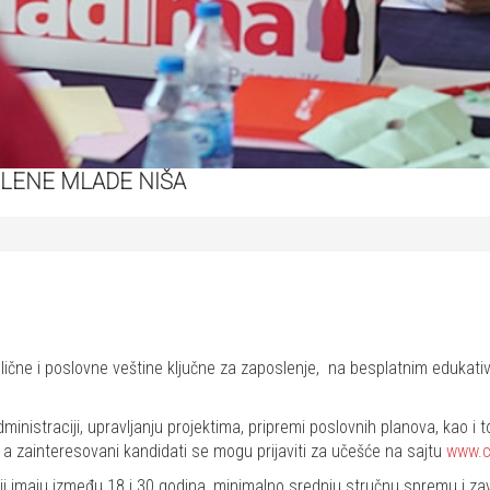
LENE MLADE NIŠA
e lične i poslovne veštine ključne za zaposlenje, na besplatnim eduka
dministraciji, upravljanju projektima, pripremi poslovnih planova, kao 
a zainteresovani kandidati se mogu prijaviti za učešće na sajtu
www.c
 imaju između 18 i 30 godina, minimalno srednju stručnu spremu i z