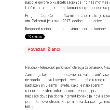
najbolje govore o kvalitetu radionica i to nas motivi
Lupšić, direktor sektora za komunikacije i odnose sa 
Program Coca-Cola podrška mladima se realizuje u sara
om. Pokrenut je u maju 2017. godine, a radionice je do
Raspored radionica po gradovima, uz druge korisne in
Povezani članci
Naučno – tehnološki park kao motivacija za ostanak u Niš
Zanimanja koja smo do nedavno nazivali „novim“, više
ne spadaju u ovu kategoriju, već su prešla u rang u
najtraženiijih u zemlji i svetu. Kako je najplaćenijim
radnicima iz sfere informacionih tehnologija za rad
najčešće dovoljna dobra internet konekcija, novi izazo
je zadržati ove stručnjake, jer njihova „kancelarija“ mo
biti gde.