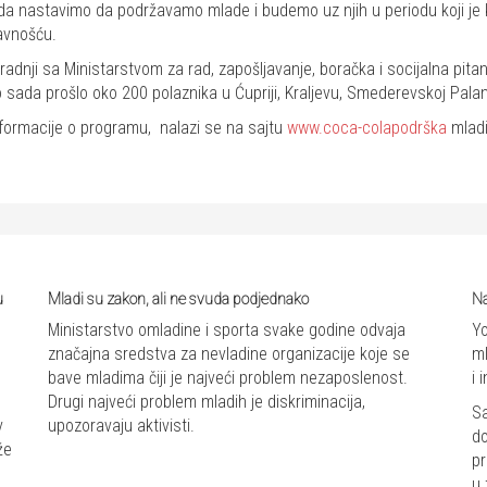
še da nastavimo da podržavamo mlade i budemo uz njih u periodu koji je
javnošću.
dnji sa Ministarstvom za rad, zapošljavanje, boračka i socijalna pit
 sada prošlo oko 200 polaznika u Ćupriji, Kraljevu, Smederevskoj Palanc
formacije o programu, nalazi se na sajtu
www.coca-colapodrška
mlad
u
Mladi su zakon, ali ne svuda podjednako
Na
Ministarstvo omladine i sporta svake godine odvaja
Yo
značajna sredstva za nevladine organizacije koje se
ml
bave mladima čiji je najveći problem nezaposlenost.
i 
Drugi najveći problem mladih je diskriminacija,
Sa
v
upozoravaju aktivisti.
do
že
pr
u 