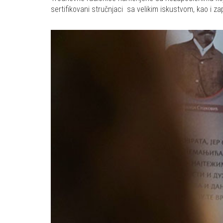
sertifikovani stručnjaci sa velikim iskustvom, kao i z