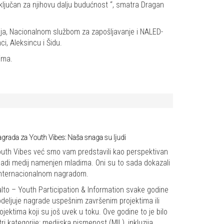
 ključan za njihovu dalju budućnost “, smatra Dragan
anja, Nacionalnom službom za zapošljavanje i NALED-
i, Aleksincu i Šidu.
ima.
grada za Youth Vibes: Naša snaga su ljudi
uth Vibes već smo vam predstavili kao perspektivan
adi medij namenjen mladima. Oni su to sada dokazali
internacionalnom nagradom.
lto – Youth Participation & Information svake godine
deljuje nagrade uspešnim završenim projektima ili
ojektima koji su još uvek u toku. Ove godine to je bilo
tri kategorije: medijska pismenost (MIL), inkluzija