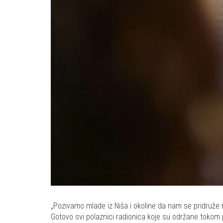
„Pozivamo mlade iz Niša i okoline da nam se pridruže 
Gotovo svi polaznici radionica koje su održane tokom p