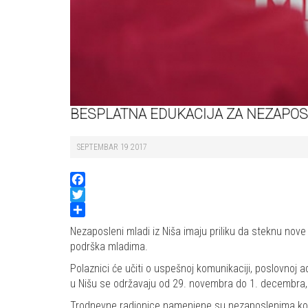
BESPLATNA EDUKACIJA ZA NEZAPOS
SEPTEMBAR 19 2017
Facebook
Twitter
Share
Nezaposleni mladi iz Niša imaju priliku da steknu nov
podrška mladima.
Polaznici će učiti o uspešnoj komunikaciji, poslovnoj a
u Nišu se održavaju od 29. novembra do 1. decembra, 
Trodnevne radionice namenjene su nezaposlenima koji