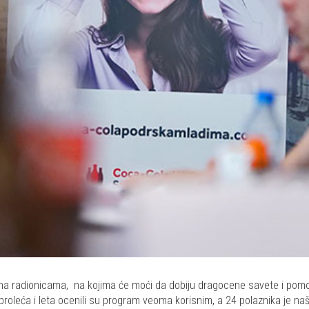
na radionicama, na kojima će moći da dobiju dragocene savete i pomoć 
roleća i leta ocenili su program veoma korisnim, a 24 polaznika je naš