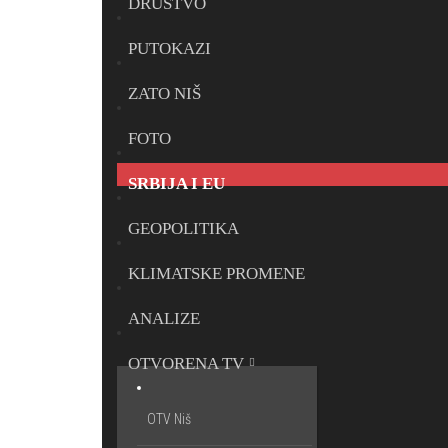
DRUŠTVO
PUTOKAZI
ZATO NIŠ
FOTO
SRBIJA I EU
GEOPOLITIKA
KLIMATSKE PROMENE
ANALIZE
OTVORENA TV
OTV Niš