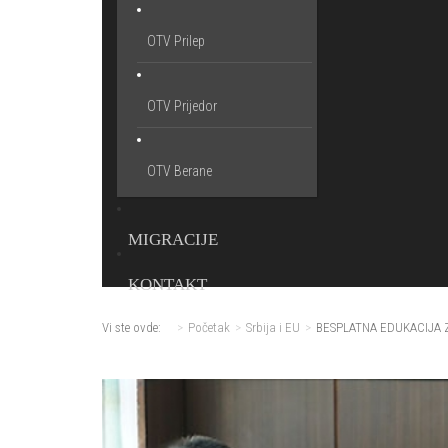
OTV Prilep
OTV Prijedor
OTV Berane
MIGRACIJE
KONTAKT
Vi ste ovde:
Početak
Srbija i EU
BESPLATNA EDUKACIJA 