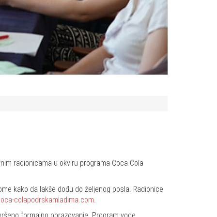
tivnim radionicama u okviru programa Coca-Cola
i tome kako da lakše dođu do željenog posla. Radionice
oca-colapodrskamladima.com
.
avršeno formalno obrazovanje. Program vode