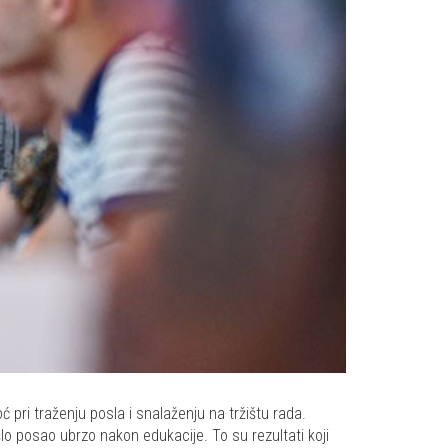
pri traženju posla i snalaženju na tržištu rada.
lo posao ubrzo nakon edukacije. To su rezultati koji