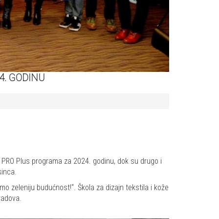
. GODINU
U PRO Plus programa za 2024. godinu, dok su drugo i
sinca.
o zeleniju budućnost!“. Škola za dizajn tekstila i kože
radova.