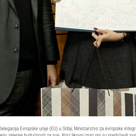
elegacija Evropske unije (EU) u Srbiji, Ministarstvo za evropske integ
ju zelenije budućnosti za sve. Kroz likovni izraz oni su predstavili svo