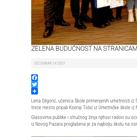
ZELENA BUDUĆNOST NA STRANICAMA
DECEMBAR 24 2023
Facebook
Twitter
Share
Lena Gligorić, učenica Škole primenjenih umetnosti i
treće mesto pripali Kseniji Tošić iz Umetničke škole iz 
Glasovima publike i stručnog žirija njihovi radovi su 
iz Novog Pazara proglašena je za najbolju školu na os