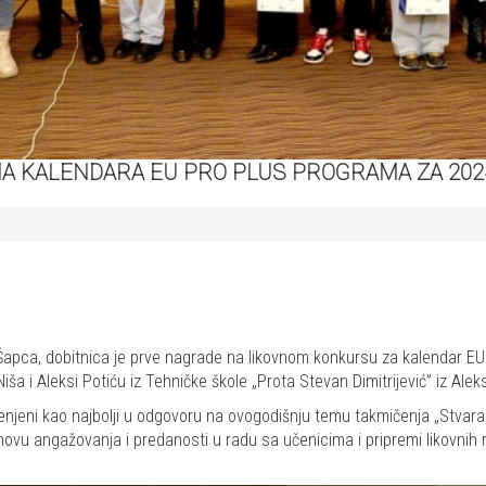
 KALENDARA EU PRO PLUS PROGRAMA ZA 2024
z Šapca, dobitnica je prve nagrade na likovnom konkursu za kalendar E
Niša i Aleksi Potiću iz Tehničke škole „Prota Stevan Dimitrijević” iz Alek
ocenjeni kao najbolji u odgovoru na ovogodišnju temu takmičenja „Stvaram
novu angažovanja i predanosti u radu sa učenicima i pripremi likovnih 