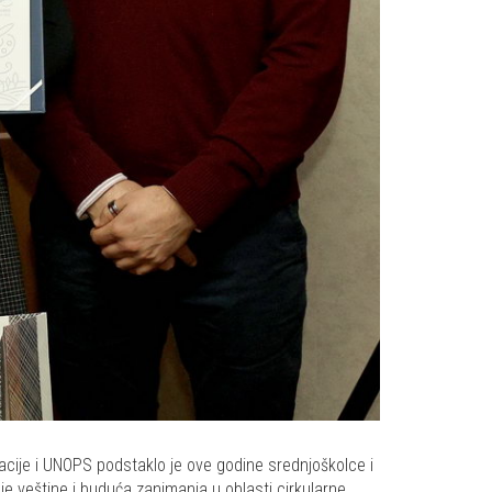
racije i UNOPS podstaklo je ove godine srednjoškolce i
je veštine i buduća zanimanja u oblasti cirkularne