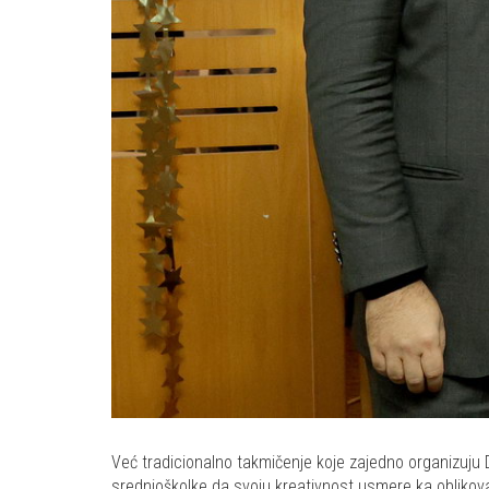
Već tradicionalno takmičenje koje zajedno organizuju D
srednjoškolke da svoju kreativnost usmere ka oblikovan