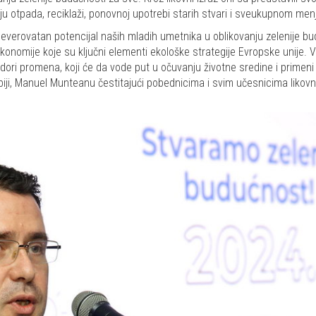
pada, reciklaži, ponovnoj upotrebi starih stvari i sveukupnom menjan
everovatan potencijal naših mladih umetnika u oblikovanju zelenije b
ekonomije koje su ključni elementi ekološke strategije Evropske unije. 
dori promena, koji će da vode put u očuvanju životne sredine i primeni
rbiji, Manuel Munteanu čestitajući pobednicima i svim učesnicima likov