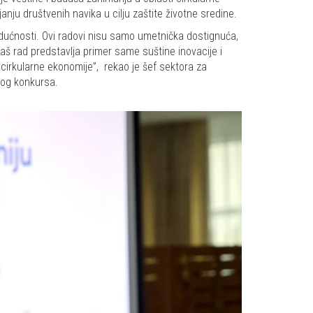
ju društvenih navika u cilju zaštite životne sredine.
udućnosti. Ovi radovi nisu samo umetnička dostignuća,
Vaš rad predstavlja primer same suštine inovacije i
 cirkularne ekonomije”, rekao je šef sektora za
nog konkursa.