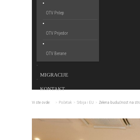
OTV Prilep
OTV Prijedor
OTV Berane
MIGRACIJE
KONTAKT
Vi ste ovde:
Početak
Srbija i EU
Zelena budućnost na st