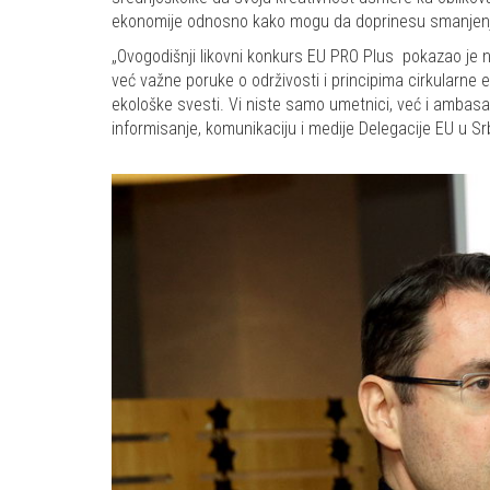
ekonomije odnosno kako mogu da doprinesu smanjenju ot
„Ovogodišnji likovni konkurs EU PRO Plus pokazao je n
već važne poruke o održivosti i principima cirkularne 
ekološke svesti. Vi niste samo umetnici, već i ambasa
informisanje, komunikaciju i medije Delegacije EU u S