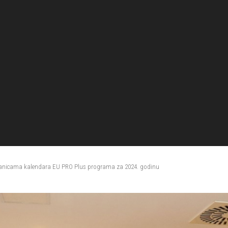
ranicama kalendara EU PRO Plus programa za 2024. godinu