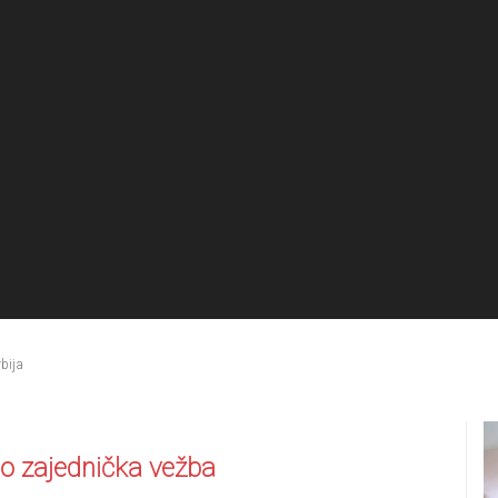
rbija
lo zajednička vežba