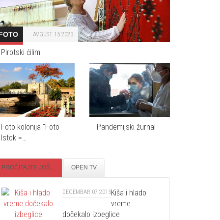
FOTO
AVGUST 15 2023
Pirotski ćilim
Foto kolonija "Foto
Pandemijski žurnal
Istok =…
PROČITAJTE JOŠ...
OPEN TV
Kiša i hlado
DECEMBAR 07 2015
vreme
dočekalo izbeglice