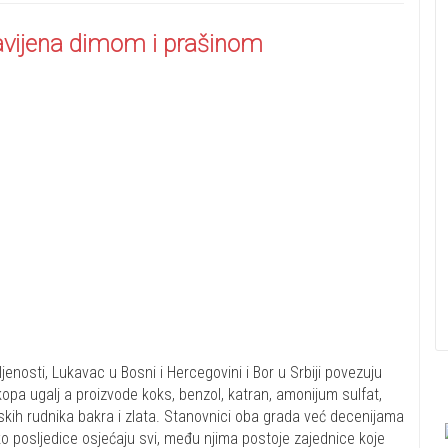
obavijena dimom i prašinom
enosti, Lukavac u Bosni i Hercegovini i Bor u Srbiji povezuju
 kopa ugalj a proizvode koks, benzol, katran, amonijum sulfat,
kih rudnika bakra i zlata. Stanovnici oba grada već decenijama
ko posljedice osjećaju svi, među njima postoje zajednice koje