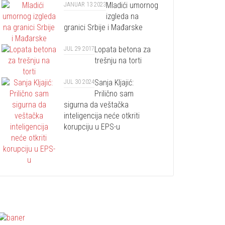
Mladići umornog
JANUAR 13 2023
izgleda na
granici Srbije i Mađarske
Lopata betona za
JUL 29 2017
trešnju na torti
Sanja Kljajić:
JUL 30 2024
Prilično sam
sigurna da veštačka
inteligencija neće otkriti
korupciju u EPS-u