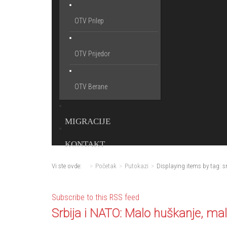
OTV Prilep
OTV Prijedor
OTV Berane
MIGRACIJE
KONTAKT
Vi ste ovde:
Početak
Putokazi
Displaying items by tag: s
Subscribe to this RSS feed
Srbija i NATO: Malo huškanje, ma