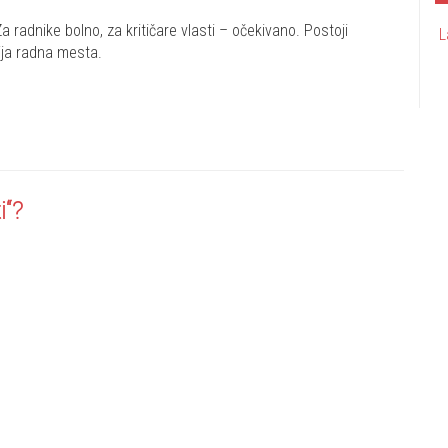
 radnike bolno, za kritičare vlasti – očekivano. Postoji
L
ija radna mesta.
i“?