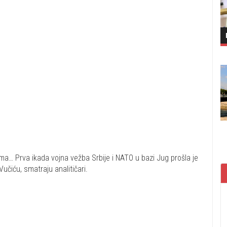
ma… Prva ikada vojna vežba Srbije i NATO u bazi Jug prošla je
učiću, smatraju analitičari.