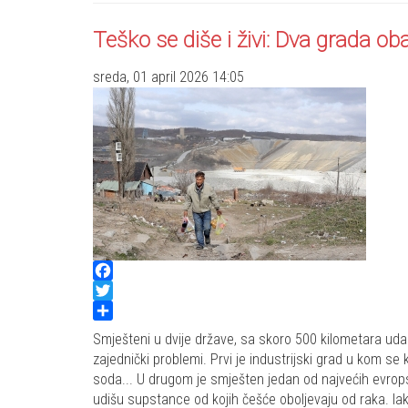
Teško se diše i živi: Dva grada 
sreda, 01 april 2026 14:05
Facebook
Twitter
Share
Smješteni u dvije države, sa skoro 500 kilometara udalj
zajednički problemi. Prvi je industrijski grad u kom se
soda... U drugom je smješten jedan od najvećih evrops
udišu supstance od kojih češće oboljevaju od raka. Ia