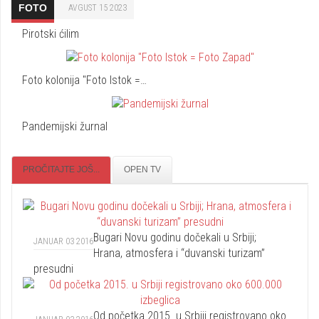
FOTO
AVGUST 15 2023
Pirotski ćilim
Foto kolonija "Foto Istok =…
Pandemijski žurnal
PROČITAJTE JOŠ...
OPEN TV
Bugari Novu godinu dočekali u Srbiji;
JANUAR 03 2016
Hrana, atmosfera i “duvanski turizam”
presudni
Od početka 2015. u Srbiji registrovano oko