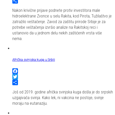
Twitter
Share
Nakon krivične prijave podnete protiv investitora male
hidroelektrane Zvonce u selu Rakita, kod Pirota, Tužilaštvo je
zatražilo veštačenje. Zavod za zaštitu prirode Srbije je za
potrebe veštačenja izvršio analize na Rakitskoj reci i
ustanovio da u jednom delu nekih zaštićenih vrsta više
nema.
Afrička svinjska kuga u Srbiji
Facebook
Twitter
Share
Još od 2019. godine afrička svinjska kuga došla je do srpskih
uzgajivača svinja. Kako lek, ni vakcina ne postoje, svinje
moraju na eutanaziju.