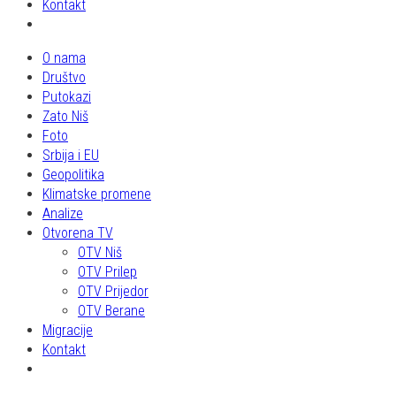
Kontakt
O nama
Društvo
Putokazi
Zato Niš
Foto
Srbija i EU
Geopolitika
Klimatske promene
Analize
Otvorena TV
OTV Niš
OTV Prilep
OTV Prijedor
OTV Berane
Migracije
Kontakt