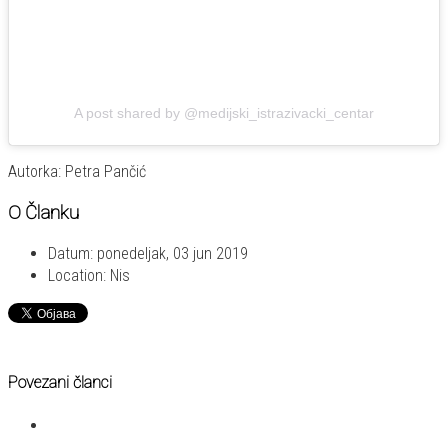
A post shared by @medijski_istrazivacki_centar
Autorka: Petra Pančić
O Članku
Datum:
ponedeljak, 03 jun 2019
Location:
Nis
Povezani članci