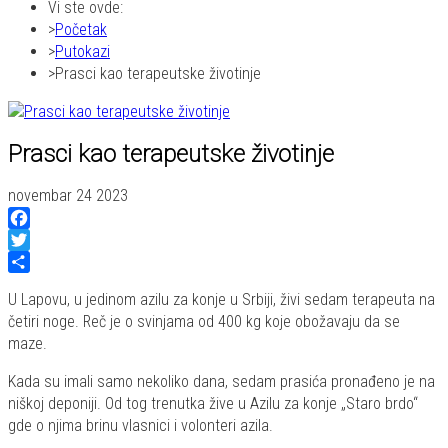
Vi ste ovde:
Početak
Putokazi
Prasci kao terapeutske životinje
Prasci kao terapeutske životinje
novembar 24 2023
Facebook
Twitter
Share
U Lapovu, u jedinom azilu za konje u Srbiji, živi sedam terapeuta na
četiri noge. Reč je o svinjama od 400 kg koje obožavaju da se
maze.
Kada su imali samo nekoliko dana, sedam prasića pronađeno je na
niškoj deponiji. Od tog trenutka žive u Azilu za konje „Staro brdo“
gde o njima brinu vlasnici i volonteri azila.