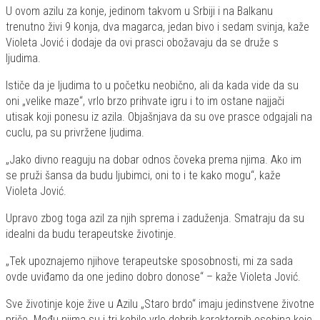
U ovom azilu za konje, jedinom takvom u Srbiji i na Balkanu
trenutno živi 9 konja, dva magarca, jedan bivo i sedam svinja, kaže
Violeta Jović i dodaje da ovi prasci obožavaju da se druže s
ljudima.
Ističe da je ljudima to u početku neobično, ali da kada vide da su
oni „velike maze“, vrlo brzo prihvate igru i to im ostane najjači
utisak koji ponesu iz azila. Objašnjava da su ove prasce odgajali na
cuclu, pa su privržene ljudima.
„Jako divno reaguju na dobar odnos čoveka prema njima. Ako im
se pruži šansa da budu ljubimci, oni to i te kako mogu“, kaže
Violeta Jović.
Upravo zbog toga azil za njih sprema i zaduženja. Smatraju da su
idealni da budu terapeutske životinje.
„Tek upoznajemo njihove terapeutske sposobnosti, mi za sada
ovde uviđamo da one jedino dobro donose“ – kaže Violeta Jović.
Sve životinje koje žive u Azilu „Staro brdo“ imaju jedinstvene životne
priče. Među njima su i tri kobile vrlo dobrih karakternih osobina koje