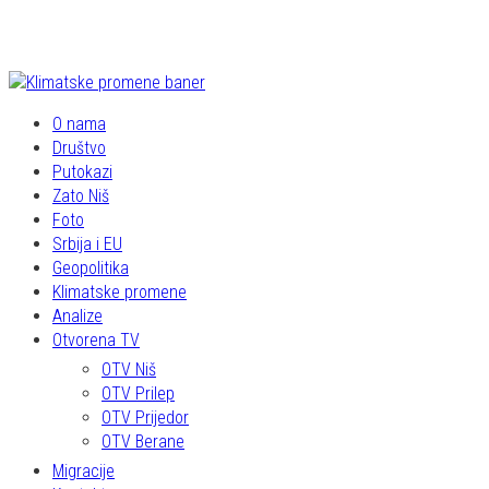
O nama
Društvo
Putokazi
Zato Niš
Foto
Srbija i EU
Geopolitika
Klimatske promene
Analize
Otvorena TV
OTV Niš
OTV Prilep
OTV Prijedor
OTV Berane
Migracije