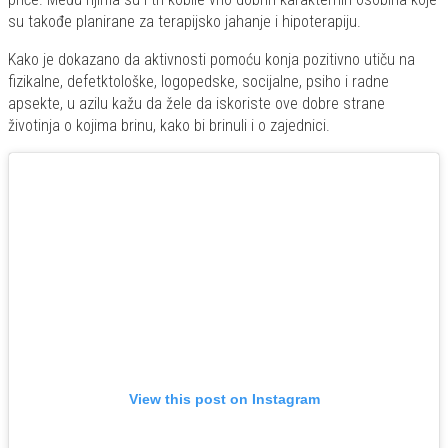
su takođe planirane za terapijsko jahanje i hipoterapiju.
Kako je dokazano da aktivnosti pomoću konja pozitivno utiču na
fizikalne, defetktološke, logopedske, socijalne, psiho i radne
apsekte, u azilu kažu da žele da iskoriste ove dobre strane
životinja o kojima brinu, kako bi brinuli i o zajednici.
View this post on Instagram