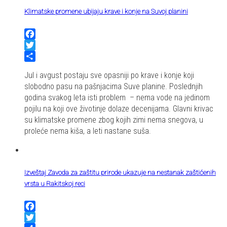
Klimatske promene ubijaju krave i konje na Suvoj planini
Facebook
Twitter
Share
Jul i avgust postaju sve opasniji po krave i konje koji
slobodno pasu na pašnjacima Suve planine. Poslednjih
godina svakog leta isti problem – nema vode na jedinom
pojilu na koji ove životinje dolaze decenijama. Glavni krivac
su klimatske promene zbog kojih zimi nema snegova, u
proleće nema kiša, a leti nastane suša.
Izveštaj Zavoda za zaštitu prirode ukazuje na nestanak zaštićenih
vrsta u Rakitskoj reci
Facebook