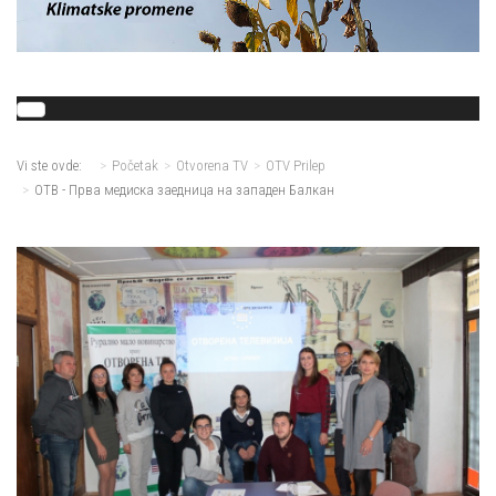
Vi ste ovde:
Početak
Otvorena TV
OTV Prilep
ОТВ - Прва медиска заедница на западен Балкан