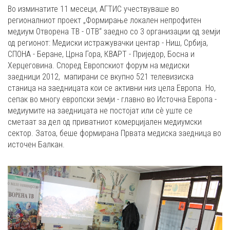
Во изминатите 11 месеци, АГТИС учествуваше во
регионалниот проект „Формирање локален непрофитен
медиум Отворена ТВ - ОТВ“ заедно со 3 организации од земји
од регионот: Медиски истражувачки центар - Ниш, Србија,
СПОНА - Беране, Црна Гора, КВАРТ - Приједор, Босна и
Херцеговина. Според Европскиот форум на медиски
заедници 2012, мапирани се вкупно 521 телевизиска
станица на заедницата кои се активни низ цела Европа. Но,
сепак во многу европски земји - главно во Источна Европа -
медиумите на заедницата не постојат или сè уште се
сметаат за дел од приватниот комерцијален медиумски
сектор. Затоа, беше формирана Првата медиска заедница во
источен Балкан.