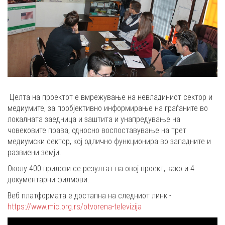
Целта на проектот е вмрежување на невладиниот сектор и
медиумите, за пообјективно информирање на граѓаните во
локалната заедница и заштита и унапредување на
човековите права, односно воспоставување на трет
медиумски сектор, кој одлично функционира во западните и
развиени земји.
Околу 400 прилози се резултат на овој проект, како и 4
документарни филмови.
Веб платформата е достапна на следниот линк -
https://www.mic.org.rs/otvorena-televizija