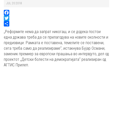
JUL 20 2018
Facebook
Twitter
Share
„Реформите нема да запрат никогаш, и се додека постои
една држава треба да се прилагодува на новите околности и
предизвици. Рамката е поставена, темелите се поставени,
сега треба само да реализираме“, истакнува Бујар Османи,
заменик премиер за европски прашања во интервјуто, дел од
проектот „Детски болести на демократијата“ реализиран од
АГТИС Прилеп.