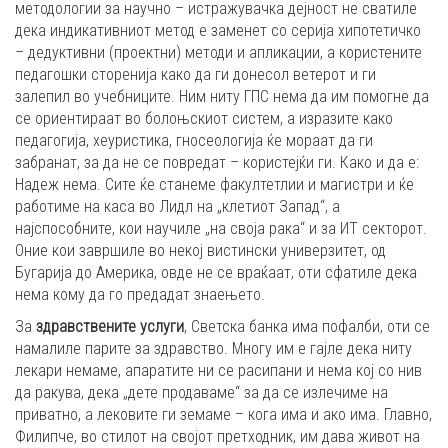
методологии за научно – истражувачка дејност не сватиле
дека индикативниот метод е заменет со серија хипотетичко
– дедуктивни (проектни) методи и апликации, а користените
педагошки сторенија како да ги донесол ветерот и ги
залепил во учебниците. Ним ниту ГПС нема да им помогне да
се ориентираат во болоњскиот систем, а изразите како
педагогија, хеуристика, гносеологија ќе мораат да ги
забранат, за да не се повредат – користејќи ги. Како и да е:
Надеж нема. Сите ќе станеме факултетлии и магистри и ќе
работиме на каса во Лидл на „клетиот Запад“, а
најспособните, кои научиле „на своја рака“ и за ИТ секторот.
Оние кои завршиле во некој вистински универзитет, од
Бугарија до Америка, овде не се враќаат, оти сфатиле дека
нема кому да го предадат знаењето.
За
здравствените услуги
, Светска банка има пофалби, оти се
намалиле парите за здравство. Многу им е гајле дека ниту
лекари немаме, апаратите ни се расипани и нема кој со нив
да ракува, дека „дете продаваме“ за да се излечиме на
приватно, а лековите ги земаме – кога има и ако има. Главно,
Филипче, во стилот на својот претходник, им дава живот на