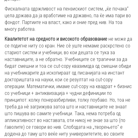
Фискалната одржливост на пензискиот систем, „ќе почака“
цела држава да ја вработиме на државно, па ќе има пари во
фондот. Партиите на власт, како и оние пред нив. На тоа
многу работеа.
Квалитетот на средното и високото образование
не може да
се подигне ниту со кран. Ние сѐ уште немаме раскрстено со
стариот систем и учебници, во кои децата се тука за
наставниците, а не обратно. Учебниците се трагични за да
бидат смешни и тоа се cut-copy квазимода од смешни обиди
на учебникарите да ископираат од писанијата на инстант
докториштата на науки, кои се резултат на cut-copy
операции. Математички, имаме cut-copy на квадрат + бизнис
со учебници + антиквизација + чудни дефиниции по
принципот: колку понеразбирливи, толку поубаво. Но, тоа не
треба да нѐ загрижува затоа што и наставниците не знаат
што пишува во самите учебници. Така, нема потреба од
апликативност во наставата, оти никој не знае за што (по
ѓаволите) се говори во нив. Слободата на „творењето“ е
дојдена до таму што веќе ниту универзитетите, во своите