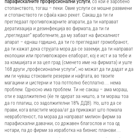
парафискалните проферсионални услуги
, со кои е заробено
стопанството, тогаш – пеки. Овие услуги се мошне развиени
и стопанството ги сфаќа како рекет. Сакаш да ти ги
прегледаат противпожарните апарати, да ти направат
дератизација и дезинфекција во фирмата, да ти ги
„прегледаат“ вработените, да му забаат на фискалниот
апарат – еднаш годишно, да ти го прегледаат громобранот,
да ти кажат дека струјата мора да се заземји, да ти направат
еколошки или противпожарен елаборат, кој е ист и за тебе и
за комшијата и за цел град (сменето име на фирмата) и уште
168 други „професионални услуги“, но можат да ти дадат и да
им ги чуваш стоковите резерви и нафтата, во твоите
магацини и цистерни и тоа потполно бесплатно.... нема
проблем. Односно има проблем. Ти не сакаш – ама мораш,
оти е задолжително (ќе те одерат за ништо, а ти мораш тоа
да го платиш, со задолжителни 18% ДДВ). Но, што да се
прави, кога властите мораа/ат да прикажат што помала
невработеност, па мораа да направат милион фирми за
парафискални давачки, со државен благослов и тоа од
нотари, па до фирми за изработка на бизнис планови....