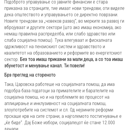
Подоброто управување со јавните финансии е стара
приказна за странците, тие имаат нови трендови, оти виделе
дека општеството и управувањето се директно поврзани.
Новите трендови за „човеков развој“, во мерките за развој ги
вбројуваат и другите сектори (што ако имаш економија, ако
немаш правилна распределба, или слабо здравство или
слаба социјална помош). Тука влегуваат и фискалната
одржливост на пензискиот систем и здравството и
квалитетот на образованието и реформите во енергетскиот
сектор.
Без тоа имаш приказни за мали деца, а со тоа имаш
збунетост и менување канал. Ти повели!
Брз преглед на стореното
Така, Царовска работеше на социјалната помош, да има
подобра база податоци за примателите и барателите на
социјална помош, но и на проблемите во процесот на
аплицирање и инклузивност на социјалната помош,
злоупотребите на системот и сл. Од нејзините реформи
прскаше крв на сите страни, а најголемото постигнување е
„ќе биде“. Дај Боже избори, социјалецот ќе стане 12.000
денари.