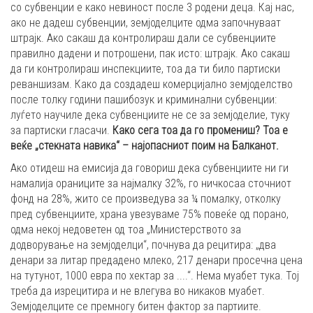
со субвенции е како невиност после 3 родени деца. Кај нас,
ако не дадеш субвенции, земјоделците одма започнуваат
штрајк. Ако сакаш да контролираш дали се субвенциите
правилно дадени и потрошени, пак исто: штрајк. Ако сакаш
да ги контролираш инспекциите, тоа да ти било партиски
реваншизам. Како да создадеш комерцијално земјоделство
после толку години пашибозук и криминални субвенции:
луѓето научиле дека субвенциите не се за земјоделие, туку
за партиски гласачи.
Како сега тоа да го промениш? Тоа е
веќе „стекната навика“ – најопасниот поим на Балканот.
Ако отидеш на емисија да говориш дека субвенциите ни ги
намалија ораниците за најмалку 32%, го ничкосаа сточниот
фонд на 28%, жито се произведува за ¼ помалку, отколку
пред субвенциите, храна увезуваме 75% повеќе од порано,
одма некој недоветен од тоа „Министерството за
додворување на земјоделци“, почнува да рецитира: „два
денари за литар предадено млеко, 217 денари просечна цена
на тутунот, 1000 евра по хектар за ....“. Нема муабет тука. Тој
треба да изрецитира и не влегува во никаков муабет.
Земјоделците се премногу битен фактор за партиите.