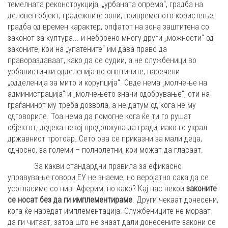
темелната реконструкција, „урбаната опрема“, градба на
деловен објект, градежните зони, привременото користење,
градба од времен карактер, опфатот на зона заштитена со
законот за култура... и неброено многу други „можности“ од
законите, кои на „упатените“ им дава право да
правораздаваат, како да се судии, а не службеници во
урбанистички одделенија во општините, наречени
„одделенија за мито и корупција“. Овде нема „молчење на
администрација“ и „молчењето значи одобрување“, оти на
граѓанинот му треба дозвола, а не датум од кога не му
одговориле. Тоа нема да помогне кога ќе ти го рушат
објектот, додека некој продолжува да гради, иако го украл
државниот тротоар. Сето ова се приказни за мали деца,
односно, за големи – полнолетни, кои можат да гласаат.
За какви стандардни правила за ефикасно
управување говори ЕУ не знаеме, но веројатно сака да се
усогласиме со нив. Аферим, но како? Кај нас некои
законите
се носат без да ги имплементираме
. Други чекаат донесени,
кога ќе наредат имплементација. Службениците не мораат
да ги читаат, затоа што не знаат дали донесените закони се