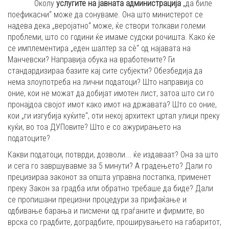
Околу
услугите на јавната администрација
„да биле
поефикасни“ може да сонуваме. Она што министерот се
надева дека „веројатно“ може, ќе створи толкави големи
проблеми, што со години ќе имаме судски рочишта. Како ќе
се имплементира „еден шалтер за сѐ“ од најавата на
Манчевски? Направија обука на вработените? Ги
стандардизираа базите кај сите субјекти? Обезбедија да
нема злоупотреба на лични податоци? Што направија со
оние, кои не можат да добијат имотен лист, затоа што си го
пронајдоа својот имот како имот на државата? Што со оние,
кои „ги изгубија куќите“, оти некој архитект цртал улици преку
куќи, во тоа ДУПовите? Што е со ажурирањето на
податоците?
Какви податоци, потврди, дозволи... ќе издаваат? Она за што
и сега го завршувавме за 5 минути? А градењето? Дали го
прецизираа законот за општа управна постапка, применет
преку Закон за градба или обратно требаше да биде? Дали
се пропишани прецизни процедури за прифаќање и
одбивање барања и писмени од граѓаните и фирмите, во
врска со градбите, доградбите, проширувањето на габаритот,