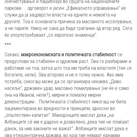
онечистување и пашибозук во срцата на националните
паркови ... одговорот е јасен: „Ефикасното управување“ ќе
служи да ја зацрврсти власта на едните и немоќта на
другите. Тоа е основната причина за масовното исселување,
а не парите. Никој не сака да биде граѓанин од втор ред. Сега
ќе злоупотребуваат „со европско знаменце“.
***
Секако,
макроекономската и политичката стабилност
се
предуслови за стабилен и одржлив раст. Ова го разбираме и
работиме на тоа, затоа што тоа им треба на властите (тие се
богатите, нели). Ова второво и не е толку нужно. Ако има
потреба, секогаш може да се организира некакво „Диво
насеље“, државен удар, масовно помилување (не ќе е само
она на Иванов, нели?), мирни и помалку мирни
демонстрации... Политичката стабилност никогаш не била
зацементирана во вредности и принципи, односно во
„општествен капитал“. Македонците мислат дека „на
Албанците сѐ им е дадено и дозволено, дека тие не плаќаат
данок, за нив законите не важат“. Албанците мислат дека е
ова етноцентрична држава, во која тие немаат еднакви