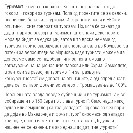
Туризмот
е смеа на квадрат. Кој што не знае за што да
говори – говори за туризам. Пола од проектите се за селски,
планински, бањски... туризам. И странци и наши и НВОи и
општини – сите говорат за туризам. Но, кога ќе сакаат да
дадат пари за развој на туризмот, што значи дека парите
мора да бидат за едукации, затоа што врска немаме од
туризам, парите завршуваат за спортска сала во Крушево, за
патеки за велосипеди во Мариово, каде туристи можеме да
донесеме само со падобран, или за понатамошно
загадување на националните паркови или Охрид. Замислете,
„грантови за развој на туризмот“ и за „развој на
конкурентноста“ им даваат на општините, а однапред знаат
дека се тоа пари фрлени во ветерот. Промашувања во 100%.
Поранешната влада воведе субвенции и во туризмот. Им се
собираше и по 150 Евра по „глава турист“. Само најди некој
рудар или земјоделец од тоа „западот“, кој сака за без пари
да дојде во Македонија и фрчат „тури“ сиромаси од западот,
кои овде, освен изметот ништо не оставаат. Додуша и
нашиве не се наивни, па ако еднаш дојдат, тие „туристи“