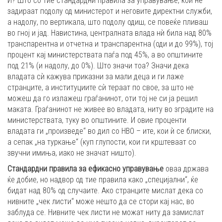
И? Што со тие стандардни правила за управување, кои не
задираат подолу од министерот и неговите директни служби,
а надолу, по вертикала, што подолу одиш, се повеќе пливаш
во гној и јад. Навистина, централната влада нѝ била над 80%
транспарентна и отчетна и транспарентна (оди и до 99%), тој
процент кај министерствата паѓа под 45%, а во општините
под 21% (и надолу, до 0%). Што значи тоа? Значи дека
владата сѝ кажува приказни за мали деца и ги лаже
странците, а институциите сѝ тераат по свое, за што не
можеш да го излажеш граѓанинот, оти тој не си ја решил
маката. Граѓанинот не живее во владата, ниту во зградите на
министерствата, туку во општините. И овие проценти
владата ги „произведе“ во дил со НВО – ите, кои ѝ се блиски,
а сепак „на туркање“ (куп глупости, кои ги крштеваат со
звучни имиња, иако не значат ништо).
Стандардни правила за ефикасно управување
оваа држава
ќе добие, но надвор од тие правила како „специјални“, ќе
бидат над 80% од случаите. Ако странците мислат дека со
нивните „чек листи“ може нешто да се стори кај нас, во
заблуда се. Нивните чек листи не можат ниту да замислат