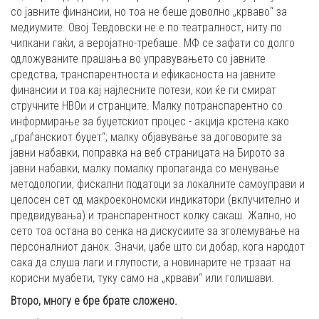
со јавните финансии, но тоа не беше доволно „крваво“ за
медиумите. Овој Тевдовски не е по театралност, ниту по
чипкани гаќи, а веројатно-требаше. МФ се зафати со долго
одложуваните прашања во управувањето со јавните
средства, транспарентноста и ефикасноста на јавните
финансии и тоа кај најлесните потези, кои ќе ги смират
стручните НВОи и странците. Малку потранспарентно со
информирање за буџетскиот процес - акција крстена како
„граѓанскиот буџет“; малку објавување за договорите за
јавни набавки, поправка на веб страницата на Бирото за
јавни набавки, малку помалку пропаганда со менување
методологии; фискални податоци за локалните самоуправи и
целосен сет од макроекономски индикатори (вклучително и
предвидувања) и транспарентност колку сакаш. Жално, но
сето тоа остана во сенка на дискусиите за зголемување на
персоналниот данок. Значи, џабе што си добар, кога народот
сака да слуша лаги и глупости, а новинарите не трзаат на
корисни муабети, туку само на „крвави“ или голишави.
Второ, многу е бре брате сложено.