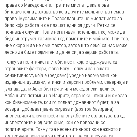
права со Македонците. Третите мислат дека е ова
бинационална држава, во која другите малцинства немаат
права. Муслиманите и Православните не мислат исто за
било која работа и се плашат едни од други. Ретки се
поинакви случаи. Тоа е негативен потенцијал, кој може да
биде инструментализиран од паметните и моќните. При тоа,
ние скоро и да не сме фактор, затоа што секој од нас може
лесно да биде подмитен и да не си ја заврши работата.
Толку за политичката стабилност, која е одржувана од
странските фактори, фала Богу. Толку и за нашата
сензитивност, која е (редовно) уредно насочувана кон
издајници, душмани, етички и верски проблеми, севернаја и
јужнаја, дали Ацко бил грчки или македонски, дали се
Албанците потомци на Илирите, странски шпиони и омраза
кон бизнисмените, кои го полнат државниот буџет, а за
возврат добиваат јавна омраза и (врз тоа базирана)
инспекциски злоупотреби на службените овластувања од
инспекторите и од сите оние, кои се поврзани со
политичарите. Токму таа несензитивност кон важното и
хистерична реакција за небитното, не оддалечува од