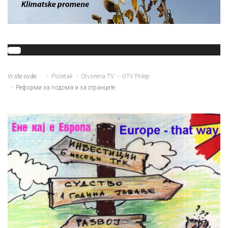
Vi ste ovde:
Početak
Otvorena TV
OTV Prilep
Реформи за подома и за странците