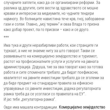
случајните заплети, како да се организирани реформи. За
разлика од другите, сите вести од здравството се мошне
крвави и интересни за медиумите, но чудните тендери
најмногу. Во болниците навистина тече крв, гној, заборавени
гази и солзи. Главно, „мој термин“ и оваа Влада го призна
како добар проект, па го присвои – како и се друго.
***
Има тука и други неразбирливи работи, кои странците ги
туркаат, а ние не знаеме ниту за што говорат.Такви се
развивањето на комерцијално земјоделство и туризмот,
растот на професионалните услуги и услугите на јавната
администрација. Додуша, тие за ова говорат како за готова
работа и сите споменати требало „да бидат поефикасни,
квалитетот на јавните инвестиции требало да се зголеми за
да биде предмет на стандардни правила за ефикасно
управување со јавните инвестиции, додека регулаторната
рамка треба да се усогласи со правилата на ЕУ“.
И јас тебе „регулаторна рамка“.
Овде има машала контрадикции.
Комерцијално земјоделство