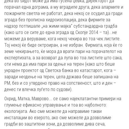
дека во ѕидот може да има гусена цевка, директорот да
порачал една дограма, а му вградиле друга, дека алармите и
пожарните светла не работат, дека некој се осудил да гради
зграда без прописна хидроизолација, дека фирмите за
надзор потпишале „на жими мајка“ субстандардна градба
(како што се сите до една зграда од Скопје 2014 – та)...не
можеме да веруваме, кога некој чекира во тоа чек листите.
Тој некој ќе биде октроиран, а не избран. Фирмата, која ќе го
земе чекирањето, ќе мора да врати пари на порачателот на
експертизата, а за возврат да лупа во тоа листите што сака,
оти нема да има пари за одење на терен (како што беше
украден проектот од Светска банка во катастарот, кога –
заради неодење на терен, цела држава беше запишана на
РМ, без и со утврдено право на сопственост, што и ден –
денес ги влечка луѓето по судови).
Охрид, Матка, Маврово... се само најеклатантни примери на
глумење ефикасно управување и тоа во најболното:
екологијата. Ако сме можеле да направиме такви
инсталации во езерото, ако сме можеле да дозволиме
градби во заштитени зони, да дозволиме дива сеча,