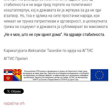
стабилноста и не води пред портите на политичкиот
хохштаплерлук, кој и државата ќе ја жртвува за да не оди
в’затвор. Но, тоа е одлика на сите простачки народи, кои
немаат ни трунка патриотизам и одговорност, а целокупната
грижа за социумот и државата ја сублимираат во максимата:
„Не е мое, што не сум однел дома“. На здравје стабилноста.
Карикатурата Aleksandar Taseskiе по идеја на АГТИС
АГТИС Прилеп
nazad na vrh