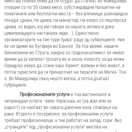
никогаш повеќе нема да се осудат да стапнат во Македонија
(порции со по 50 грама месо, субстандардни прошетки на
поевтините или бесплатни места – без влезници, разновидна
понуда: црква, па црква, па манастир, па езеро со пештерска
црква, со водич, кој им говори за нашата антика и дека
цивилизацијата настанала овде...). Единствено
организаторите на тие тури тријат раце од субвенциите. Ние
ќе си одиме во Бугарија во Банско. За тоа време, нашите
бизнисмени во Струга, заедно со градоначалникот ќе имаат
време да ја запалат трската во и околу езерото, за да може
Охридско езеро да стане како базент: валкан и без живот, а
потоа туристите да ги пренасочат на терасите на Матка. Тоа
е. Во Македонија секој нешто матка, а потоа доаѓаат
ѓубреџиите.
Професионалните услуги
и тоа вистинските и
непринудни услуги - веќе пораснаа, но (за жал или за
радост) се наоѓаат во сивата даночна зона: плаќање на
рака. Второто е посериозно: за професионални услуги
требаат професионалци, а тие работат на запад, сори. Ако
„странците“ под „професионални услуги“ мислеа на