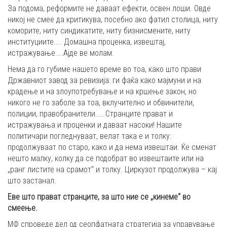
За подома, реформите не даваат ефекти, освен лоши. Овде
никој не смее да критикува, посебно ако фатил столица, ниту
коморите, ниту синдикатите, ниту бизнисмените, ниту
институциите.... Домашна проценка, извештај,
истражување....Ajде ве молам.
Нема да го губиме нашето време во тоа, како што прави
Државниот завод за ревизија: ги фаќа како мајмуни и на
крадење и на злоупотребување и на кршење закон, но
никого не го заболе за тоа, вклучително и обвинители,
полиции, правобранители.... Странците прават и
истражувања и проценки и даваат насоки! Нашите
политичари погледнуваат, велат така е и толку:
продолжуваат по старо, како и да нема извештаи. Ќе сменат
нешто малку, колку да се подобрат во извештаите или на
„ранг листите на срамот“ и толку. Циркузот продолжува – кај
што застанал.
Еве што прават странците, за што ние се „кинеме“ во
смеење.
МФ спроведе дел од сеопфатната стратегија за управување