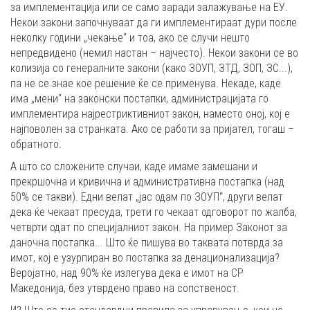
за имплементација или се само заради залажување на ЕУ.
Некои закони започнуваат да ги имплементираат дури после
неколку години „чекање“ и тоа, ако се случи нешто
непредвидено (немил настан – најчесто). Некои закони се во
колизија со генералните закони (како ЗОУП, ЗТД, ЗОП, ЗС...),
па не се знае кое решение ќе се применува. Некаде, каде
има „мени“ на законски постапки, администрацијата го
имплементира најрестриктивниот закон, наместо оној, кој е
најповолен за странката. Ако се работи за пријател, тогаш –
обратното.
А што со сложените случаи, каде имаме замешани и
прекршочна и кривична и административна постапка (над
50% се такви). Едни велат „јас одам по ЗОУП“, други велат
дека ќе чекаат пресуда, трети го чекаат одговорот по жалба,
четврти одат по специјалниот закон. На пример Законот за
даночна постапка... Што ќе пишува во таквата потврда за
имот, кој е узурпиран во постапка за денационализација?
Веројатно, над 90% ќе излегува дека е имот на СР
Македонија, без утврдено право на сопственост.