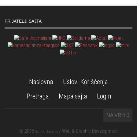
PRIJATELJI SAJTA
Naslovna
Uslovi Korišćenja
Pretraga
Mapa sajta
Login
NA VRH
© 2015
/ Web & Graphic Development
SaintArt Designs