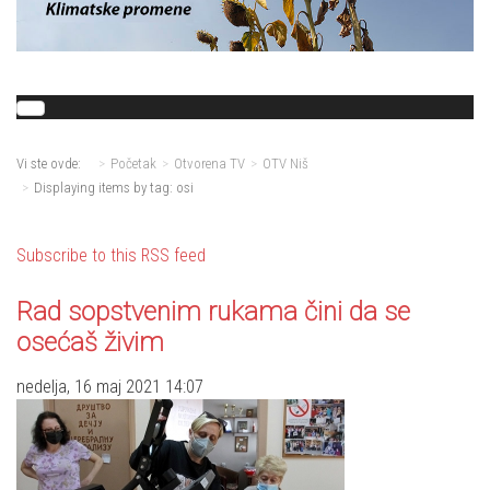
Vi ste ovde:
Početak
Otvorena TV
OTV Niš
Displaying items by tag: osi
Subscribe to this RSS feed
Rad sopstvenim rukama čini da se
osećaš živim
nedelja, 16 maj 2021 14:07