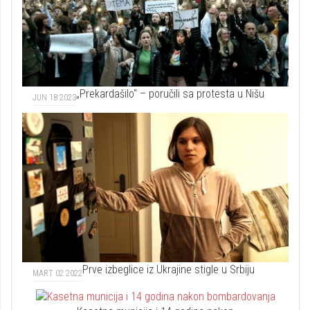
„Prekardašilo“ – poručili sa protesta u Nišu
JUN 18 2023
Prve izbeglice iz Ukrajine stigle u Srbiju
MART 02 2022