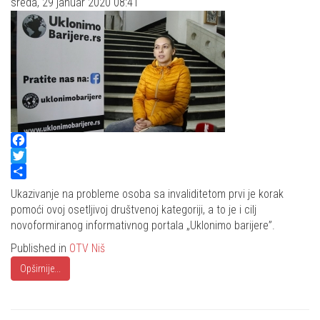
sreda, 29 januar 2020 08:41
Facebook
Twitter
Share
Ukazivanje na probleme osoba sa invaliditetom prvi je korak
pomoći ovoj osetljivoj društvenoj kategoriji, a to je i cilj
novoformiranog informativnog portala „Uklonimo barijere”.
Published in
OTV Niš
Opširnije...