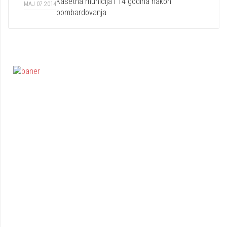
Kasetna municija i 14 godina nakon
MAJ 07 2014
bombardovanja