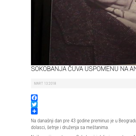
SOKOBANJA ČUVA USPOMENU NA AND
MART 13 2018
Facebook
Twitter
Share
Na današnji dan pre 43 godine preminuo je u Beogradu n
dolasci, šetnje i druženja sa meštanima.