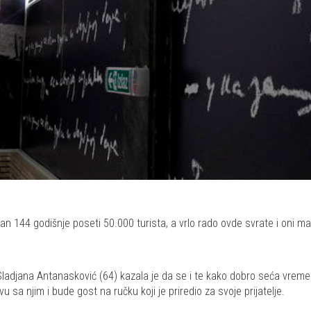
144 godišnje poseti 50.000 turista, a vrlo rado ovde svrate i oni malob
Sladjana Antanasković (64) kazala je da se i te kako dobro seća vremena
u sa njim i bude gost na ručku koji je priredio za svoje prijatelje.