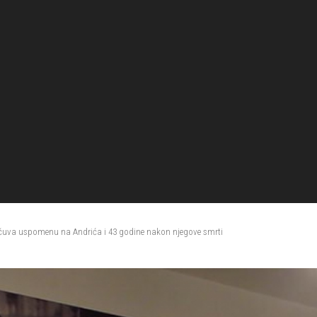
uva uspomenu na Andrića i 43 godine nakon njegove smrti