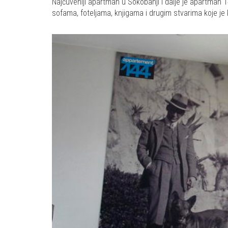
Najčuveniji apartman u Sokobanji i dalje je apartman 
sofama, foteljama, knjigama i drugim stvarima koje je k