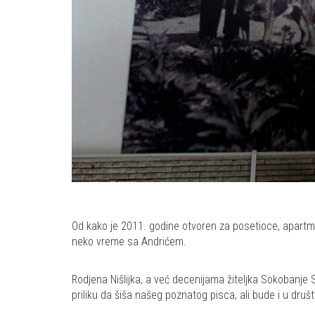
Od kako je 2011. godine otvoren za posetioce, apartman 
neko vreme sa Andrićem.
Rodjena Nišlijka, a već decenijama žiteljka Sokobanje 
priliku da šiša našeg poznatog pisca, ali bude i u društv