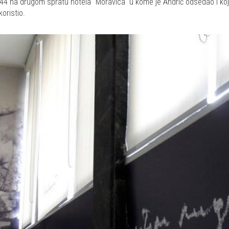
144 na drugom spratu hotela "Moravica" u kome je Andrić odsedao i ko
oristio.