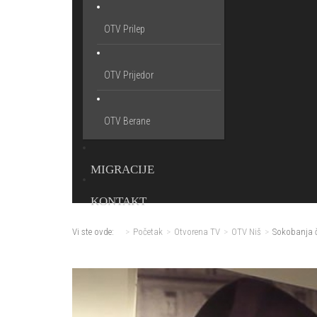
OTV Prilep
OTV Prijedor
OTV Berane
MIGRACIJE
KONTAKT
Vi ste ovde:
Početak
Otvorena TV
OTV Niš
Sokobanja č