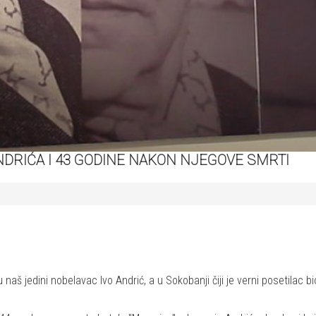
RIĆA I 43 GODINE NAKON NJEGOVE SMRTI
aš jedini nobelavac Ivo Andrić, a u Sokobanji čiji je verni posetilac 