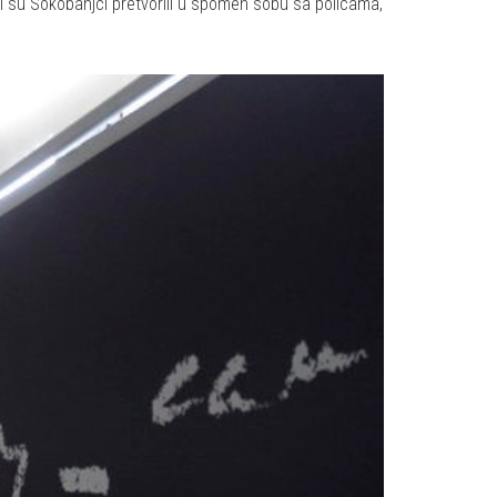
ji su Sokobanjci pretvorili u spomen sobu sa policama,