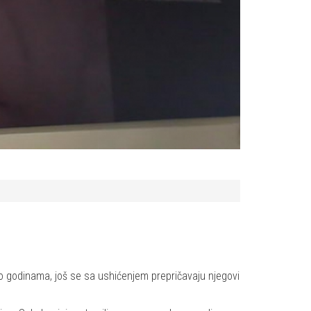
bio godinama, još se sa ushićenjem prepričavaju njegovi