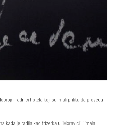
rojni radnici hotela koji su imali priliku da provedu
 kada je radila kao frizerka u "Moravici" i imala