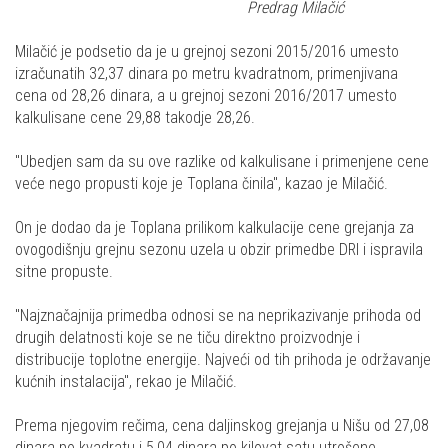
Predrag Milačić
Milačić je podsetio da je u grejnoj sezoni 2015/2016 umesto
izračunatih 32,37 dinara po metru kvadratnom, primenjivana
cena od 28,26 dinara, a u grejnoj sezoni 2016/2017 umesto
kalkulisane cene 29,88 takodje 28,26.
"Ubedjen sam da su ove razlike od kalkulisane i primenjene cene
veće nego propusti koje je Toplana činila", kazao je Milačić.
On je dodao da je Toplana prilikom kalkulacije cene grejanja za
ovogodišnju grejnu sezonu uzela u obzir primedbe DRI i ispravila
sitne propuste.
"Najznačajnija primedba odnosi se na neprikazivanje prihoda od
drugih delatnosti koje se ne tiču direktno proizvodnje i
distribucije toplotne energije. Najveći od tih prihoda je održavanje
kućnih instalacija", rekao je Milačić.
Prema njegovim rečima, cena daljinskog grejanja u Nišu od 27,08
dinara po kvadratu i 5,04 dinara po kilovat satu utrošene