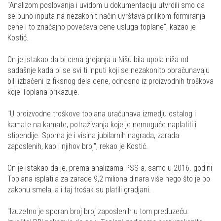
"Analizom poslovanja i uvidom u dokumentaciju utvrdili smo da
se puno inputa na nezakonit način uvrštava prilikom formiranja
cene i to značajno povećava cene usluga toplane", kazao je
Kostić.
On je istakao da bi cena grejanja u Nišu bila upola niža od
sadašnje kada bi se svi ti inputi koji se nezakonito obračunavaju
bili izbačeni iz fiksnog dela cene, odnosno iz proizvodnih troškova
koje Toplana prikazuje.
"U proizvodne troškove toplana uračunava izmedju ostalog i
kamate na kamate, potraživanja koje je nemoguće naplatiti i
stipendije. Sporna je i visina jubilarnih nagrada, zarada
zaposlenih, kao i njihov broj", rekao je Kostić.
On je istakao da je, prema analizama PSS-a, samo u 2016. godini
Toplana isplatila za zarade 9,2 miliona dinara više nego što je po
zakonu smela, a i taj trošak su platili gradjani.
"Izuzetno je sporan broj broj zaposlenih u tom preduzeću.