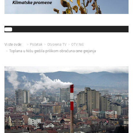
Vi ste ovde:
Početak
Otvorena TV
OTV Niš
Toplana u Nišu grešila prilikom obračuna cene grejanja