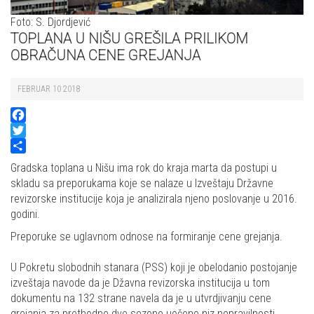
Foto: S. Djordjević
TOPLANA U NIŠU GREŠILA PRILIKOM
OBRAČUNA CENE GREJANJA
FEBRUAR 10 2018
Facebook
Twitter
Share
Gradska toplana u Nišu ima rok do kraja marta da postupi u
skladu sa preporukama koje se nalaze u Izveštaju Državne
revizorske institucije koja je analizirala njeno poslovanje u 2016.
godini.
Preporuke se uglavnom odnose na formiranje cene grejanja.
U Pokretu slobodnih stanara (PSS) koji je obelodanio postojanje
izveštaja navode da je Džavna revizorska institucija u tom
dokumentu na 132 strane navela da je u utvrdjivanju cene
grejanja za prethodne dve sezone uočeno niz nepravilnosti.