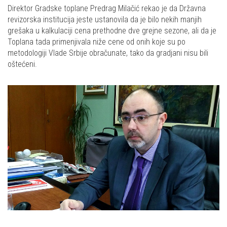
Direktor Gradske toplane Predrag Milačić rekao je da Državna
revizorska institucija jeste ustanovila da je bilo nekih manjih
grešaka u kalkulaciji cena prethodne dve grejne sezone, ali da je
Toplana tada primenjivala niže cene od onih koje su po
metodologiji Vlade Srbije obračunate, tako da gradjani nisu bili
oštećeni.