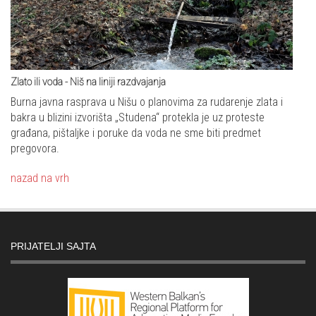
Zlato ili voda - Niš na liniji razdvajanja
Burna javna rasprava u Nišu o planovima za rudarenje zlata i
bakra u blizini izvorišta „Studena“ protekla je uz proteste
građana, pištaljke i poruke da voda ne sme biti predmet
pregovora.
nazad na vrh
PRIJATELJI SAJTA