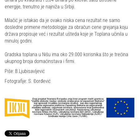
energije, trenutno je najniža u Srbiji.
Milačić je istakao da je ovako niska cena rezultat ne samo
dosledne primene metodologije za obračun cene grejanja koju
država propisuje već i rezultat ušteda koje je Toplana učinila u
minuloj godini.
Gradska toplana u Nišu ima oko 29.000 korisnika što je trećina
ukupnog broja domaćinstava i firmi.
Piše: B.Ljubisavljević
Fotografije: S. Đorđević