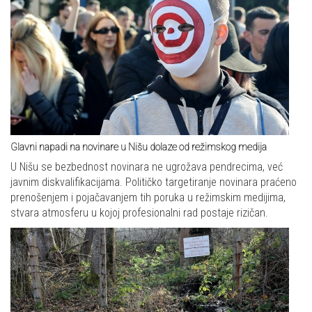
Glavni napadi na novinare u Nišu dolaze od režimskog medija
U Nišu se bezbednost novinara ne ugrožava pendrecima, već
javnim diskvalifikacijama. Političko targetiranje novinara praćeno
prenošenjem i pojačavanjem tih poruka u režimskim medijima,
stvara atmosferu u kojoj profesionalni rad postaje rizičan.