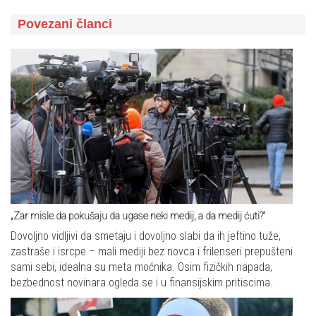
Povezani članci
„Zar misle da pokušaju da ugase neki medij, a da medij ćuti?“
Dovoljno vidljivi da smetaju i dovoljno slabi da ih jeftino tuže,
zastraše i isrcpe – mali mediji bez novca i frilenseri prepušteni
sami sebi, idealna su meta moćnika. Osim fizičkih napada,
bezbednost novinara ogleda se i u finansijskim pritiscima.