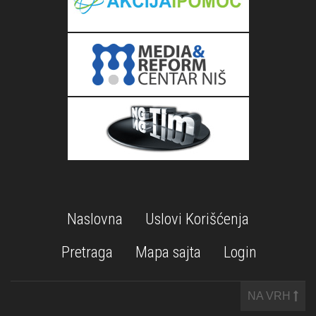
Naslovna
Uslovi Korišćenja
Pretraga
Mapa sajta
Login
NA VRH