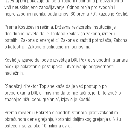
Izveštaj DRI pokazuje da se u Toplani godinama protivzakonito
vrši neuskladjeno zapošljavanje. Odnos broja proizvodnih i
neproizvodnih radnika sada iznosi 30 prema 70", kazao je Kostić.
Prema Kostićevim rečima, Državna revizorska institucija je
decidirano navela da je Toplana kršila viša zakona, izmedju
ostalih i Zakona o energetici, Zakona o zaštiti potrošača, Zakona
o katastru i Zakona o obligacionim odnosima.
Kostić je izjavio da, posle izveštaja DRI, Pokret slobodnih stanara
očekuje pokretanje postupaka i utvrdjivanje odgovornosti
nadležnih.
"Sadašnji direktor Toplane kaže da je već postupio po
preporukama DRI, ali mislimo da to nije tačno, jer bi to značilo
značajno nižu cenu grejanja", izjavio je Kostić.
Prema mišljenju Pokreta slobodnih stanara, protivzakonitim
obračunom cene grejanja, korisnici daljinskog grejanja u Nišu
oštećeni su za oko 10 miliona evra.