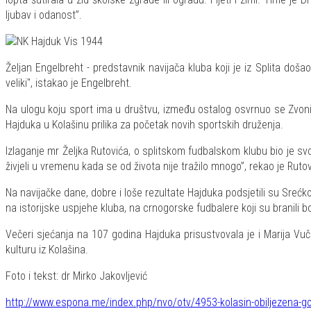
ljubav i odanost”.
Željan Engelbreht - predstavnik navijača kluba koji je iz Splita doš
veliki", istakao je Engelbreht.
Na ulogu koju sport ima u društvu, između ostalog osvrnuo se Zvoni
Hajduka u Kolašinu prilika za početak novih sportskih druženja.
Izlaganje mr Željka Rutovića, o splitskom fudbalskom klubu bio je svoj
živjeli u vremenu kada se od života nije tražilo mnogo”, rekao je Rutov
Na navijačke dane, dobre i loše rezultate Hajduka podsjetili su Srećk
na istorijske uspjehe kluba, na crnogorske fudbalere koji su branili boj
Večeri sjećanja na 107 godina Hajduka prisustvovala je i Marija Vuč
kulturu iz Kolašina.
Foto i tekst: dr Mirko Jakovljević
http://www.espona.me/index.php/nvo/otv/4953-kolasin-obiljezena-go