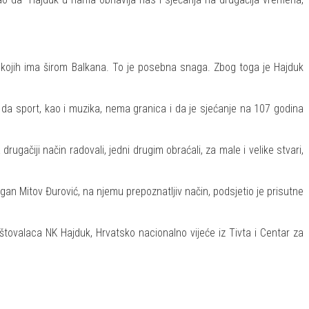
ima kojih ima širom Balkana. To je posebna snaga. Zbog toga je Hajduk
da sport, kao i muzika, nema granica i da je sjećanje na 107 godina
ugačiji način radovali, jedni drugim obraćali, za male i velike stvari,
gan Mitov Đurović, na njemu prepoznatljiv način, podsjetio je prisutne
štovalaca NK Hajduk, Hrvatsko nacionalno vijeće iz Tivta i Centar za