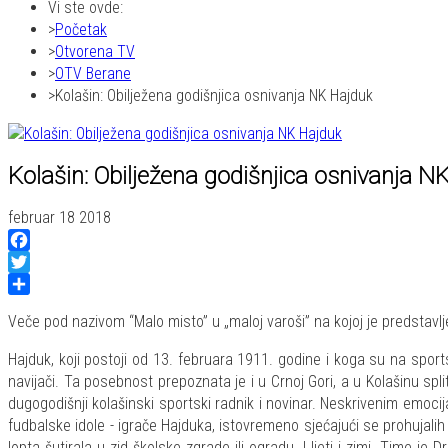
Vi ste ovde:
Početak
Otvorena TV
OTV Berane
Kolašin: Obilježena godišnjica osnivanja NK Hajduk
Kolašin: Obilježena godišnjica osnivanja N
februar 18 2018
Facebook
Twitter
Share
Veče pod nazivom “Malo misto” u „maloj varoši” na kojoj je predstavlje
Hajduk, koji postoji od 13. februara 1911. godine i koga su na spor
navijači. Ta posebnost prepoznata je i u Crnoj Gori, a u Kolašinu sp
dugogodišnji kolašinski sportski radnik i novinar. Neskrivenim emocij
fudbalske idole - igrače Hajduka, istovremeno sjećajući se prohujalih 
lopta šutirala u zid školske zgrade ili ogradu. I ljeti i zimi. Time