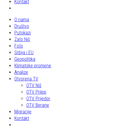
Kontakt
O nama
Društvo
Putokazi
Zato Niš
Foto
Srbija i EU
Geopolitika
Klimatske promene
Analize
Otvorena TV
OTV Niš
OTV Prilep
OTV Prijedor
OTV Berane
Migracije
Kontakt