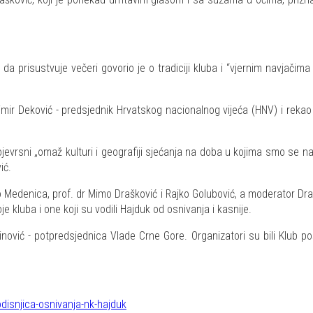
ao da prisustvuje večeri govorio je o tradiciji kluba i “vjernim navjač
mir Deković - predsjednik Hrvatskog nacionalnog vijeća (HNV) i rekao 
evrsni „omaž kulturi i geografiji sjećanja na doba u kojima smo se na dr
ić.
o Medenica, prof. dr Mimo Drašković i Rajko Golubović, a moderator Dra
e kluba i one koji su vodili Hajduk od osnivanja i kasnije.
inović - potpredsjednica Vlade Crne Gore. Organizatori su bili Klub po
disnjica-osnivanja-nk-hajduk