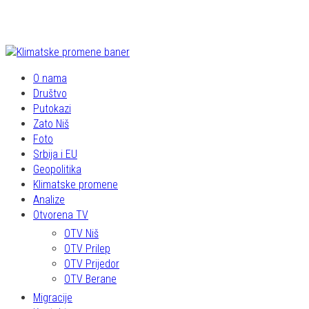
O nama
Društvo
Putokazi
Zato Niš
Foto
Srbija i EU
Geopolitika
Klimatske promene
Analize
Otvorena TV
OTV Niš
OTV Prilep
OTV Prijedor
OTV Berane
Migracije