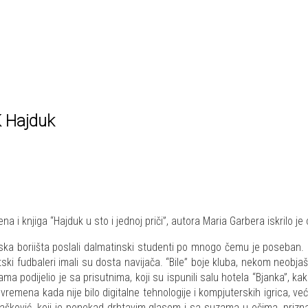
K Hajduk
na i knjiga “Hajduk u sto i jednoj priči”, autora Maria Garbera iskrilo j
tska boriišta poslali dalmatinski studenti po mnogo čemu je poseban. 
litski fudbaleri imali su dosta navijača. “Bile” boje kluba, nekom neob
ama podijelio je sa prisutnima, koji su ispunili salu hotela “Bjanka”, k
vremena kada nije bilo digitalne tehnologije i kompjuterskih igrica, ve
 je Drašković, koji je ponekad drhtavim glasom i sa suzama u očima, pr