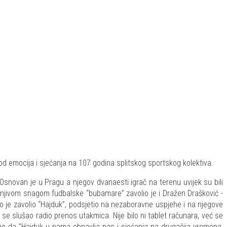
e od emocija i sjećanja na 107 godina splitskog sportskog kolektiva.
Osnovan je u Pragu a njegov dvanaesti igrač na terenu uvijek su bili
jašnjivom snagom fudbalske “bubamare” zavolio je i Dražen Drašković -
ako je zavolio “Hajduk”, podsjetio na nezaboravne uspjehe i na njegove
ć se slušao radio prenos utakmica. Nije bilo ni tablet računara, već se
iznao da "Hajduk u nama obnavlja nas i sjećanja na drugačija vremena,