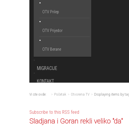
OTV Prilep
OTV Prijedor
OTV Berane
MIGRACIJE
KONTAKT
Vi ste ovde:
Početak
Otvorena TV
Displaying items by tag
Subscribe to this RSS feed
Sladjana i Goran rekli veliko "da"