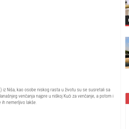
2) iz Niša, kao osobe niskog rasta u životu su se susretali sa
našnjeg venčanja najpre u niškoj Kući za venčanje, a potom i
 ih nemerljivo lakše.