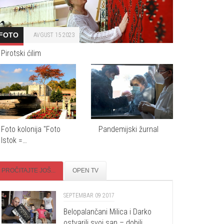
FOTO
AVGUST 15 2023
Pirotski ćilim
Foto kolonija "Foto
Pandemijski žurnal
Istok =…
PROČITAJTE JOŠ...
OPEN TV
SEPTEMBAR 09 2017
Belopalančani Milica i Darko
ostvarili svoj san – dobili