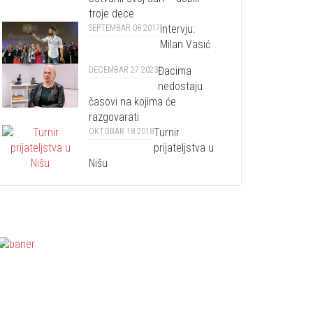
troje dece
Intervju:
SEPTEMBAR 08 2017
Milan Vasić
Đacima
DECEMBAR 27 2023
nedostaju
časovi na kojima će
razgovarati
Turnir
OKTOBAR 18 2018
prijateljstva u
Nišu