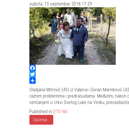
subota, 15 septembar 2018 17:29
Facebook
Twitter
Share
Sladjana Mitrović (45) iz Valjeva i Goran Marinković (4
raznim problemima i predrasudama. Međutim, nakon da
venčanjem u crkvi Svetog Luke na Viniku, prevazilaziće
Published in
OTV Niš
Opširnije...