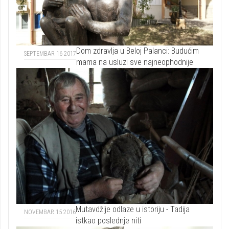
Dom zdravlja u Beloj Palanci: Budućim
SEPTEMBAR 16 2017
mama na usluzi sve najneophodnije
Mutavdžije odlaze u istoriju - Tadija
NOVEMBAR 15 2016
istkao poslednje niti