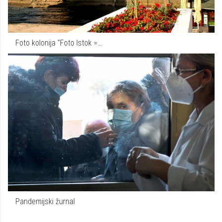
Foto kolonija "Foto Istok =…
Pandemijski žurnal