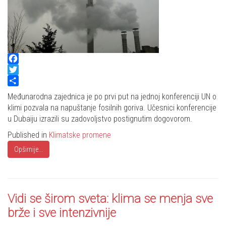
Facebook
Twitter
Share
Međunarodna zajednica je po prvi put na jednoj konferenciji UN o
klimi pozvala na napuštanje fosilnih goriva. Učesnici konferencije
u Dubaiju izrazili su zadovoljstvo postignutim dogovorom.
Published in
Klimatske promene
Opširnije...
Vidi se širom sveta: klima se menja sve
brže i sve intenzivnije