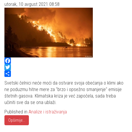
utorak, 10 avgust 2021 08:58
Facebook
Twitter
Share
Svetski čelnici neće moći da ostvare svoja obećanja o klimi ako
ne poduzmu hitne mere za "brzo i opsežno smanjenje" emisije
štetnih gasova. Klimatska kriza je već započela, sada treba
učiniti sve da se ona ublaži.
Published in
Analize i istraživanja
Opširnije...