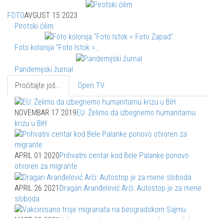
FOTO
AVGUST 15 2023
Pirotski ćilim
Foto kolonija "Foto Istok =…
Pandemijski žurnal
Pročitajte još...
Open TV
NOVEMBAR 17 2019
EU: Želimo da izbegnemo humanitarnu
krizu u BiH
APRIL 01 2020
Prihvatni centar kod Bele Palanke ponovo
otvoren za migrante
APRIL 26 2021
Dragan Aranđelović Arči: Autostop je za mene
sloboda