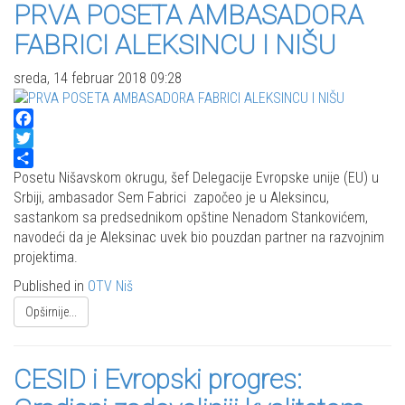
PRVA POSETA AMBASADORA
FABRICI ALEKSINCU I NIŠU
sreda, 14 februar 2018 09:28
Facebook
Twitter
Share
Posetu Nišavskom okrugu, šef Delegacije Evropske unije (EU) u
Srbiji, ambasador Sem Fabrici započeo je u Aleksincu,
sastankom sa predsednikom opštine Nenadom Stankovićem,
navodeći da je Aleksinac uvek bio pouzdan partner na razvojnim
projektima.
Published in
OTV Niš
Opširnije...
CESID i Evropski progres: