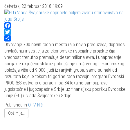
četvrtak, 22 februar 2018 19:09
Facebook
Twitter
Share
Otvaranje 700 novih radnih mesta i 96 novih preduzeća, doprinos
privlačenju investicija za ekonomske i socijalne projekte čija
vrednost trenutno premašuje deset miliona evra, i unapređenje
socijalne uključenosti kroz poboljšanje društvenog i ekonomskog
položaja više od 9.000 ljudi iz ranjivih grupa, samo su neki od
rezultata koje je tokom tri godine rada razvojni program Evropski
PROGRES ostvario u saradnji sa 34 lokalne samouprave
jugoistočne i jugozapadne Srbije uz finansijsku podršku Evropske
unije (EU) i vlada Švajcarske i Srbije.
Published in
OTV Niš
Opširnije...