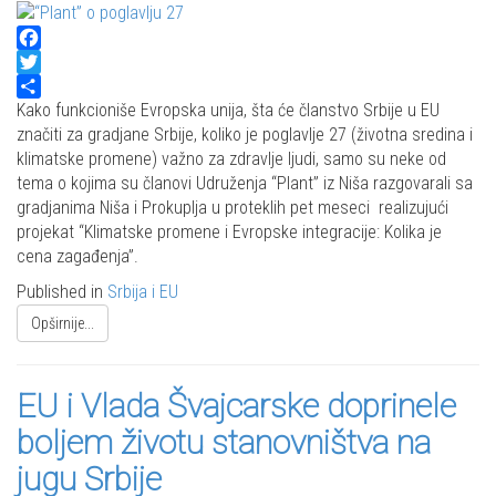
Facebook
Twitter
Share
Kako funkcioniše Evropska unija, šta će članstvo Srbije u EU
značiti za gradjane Srbije, koliko je poglavlje 27 (životna sredina i
klimatske promene) važno za zdravlje ljudi, samo su neke od
tema o kojima su članovi Udruženja “Plant” iz Niša razgovarali sa
gradjanima Niša i Prokuplja u proteklih pet meseci realizujući
projekat “Klimatske promene i Evropske integracije: Kolika je
cena zagađenja”.
Published in
Srbija i EU
Opširnije...
EU i Vlada Švajcarske doprinele
boljem životu stanovništva na
jugu Srbije