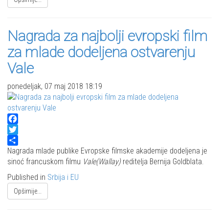
Nagrada za najbolji evropski film
za mlade dodeljena ostvarenju
Vale
ponedeljak, 07 maj 2018 18:19
Facebook
Twitter
Share
Nagrada mlade publike Evropske filmske akademije dodeljena je
sinoć francuskom filmu
Vale
(Wallay)
reditelja Bernija Goldblata.
Published in
Srbija i EU
Opširnije...