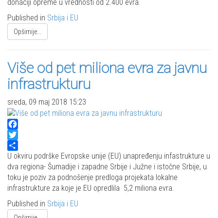
donaciji opreme u vrednosti od 2.400 evra.
Published in
Srbija i EU
Opširnije...
Više od pet miliona evra za javnu
infrastrukturu
sreda, 09 maj 2018 15:23
Facebook
Twitter
Share
U okviru podrške Evropske unije (EU) unapređenju infastrukture u
dva regiona- Šumadije i zapadne Srbije i Južne i istočne Srbije, u
toku je poziv za podnošenje predloga projekata lokalne
infrastrukture za koje je EU opredlila 5,2 miliona evra.
Published in
Srbija i EU
Opširnije...