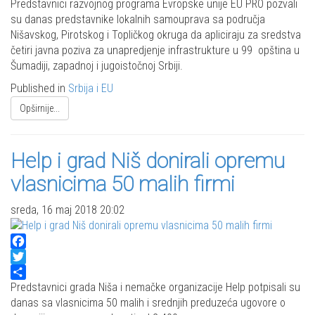
Share
Predstavnici razvojnog programa Evropske unije EU PRO pozvali
su danas predstavnike lokalnih samouprava sa područja
Nišavskog, Pirotskog i Topličkog okruga da apliciraju za sredstva
četiri javna poziva za unapredjenje infrastrukture u 99 opština u
Šumadiji, zapadnoj i jugoistočnoj Srbiji.
Published in
Srbija i EU
Opširnije...
Help i grad Niš donirali opremu
vlasnicima 50 malih firmi
sreda, 16 maj 2018 20:02
Facebook
Twitter
Share
Predstavnici grada Niša i nemačke organizacije Help potpisali su
danas sa vlasnicima 50 malih i srednjih preduzeća ugovore o