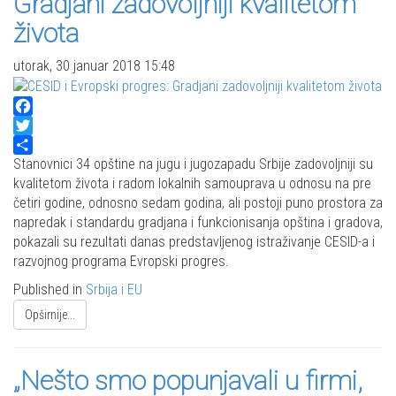
Gradjani zadovoljniji kvalitetom
života
utorak, 30 januar 2018 15:48
Facebook
Twitter
Share
Stanovnici 34 opštine na jugu i jugozapadu Srbije zadovoljniji su
kvalitetom života i radom lokalnih samouprava u odnosu na pre
četiri godine, odnosno sedam godina, ali postoji puno prostora za
napredak i standardu gradjana i funkcionisanja opština i gradova,
pokazali su rezultati danas predstavljenog istraživanje CESID-a i
razvojnog programa Evropski progres.
Published in
Srbija i EU
Opširnije...
„Nešto smo popunjavali u firmi,