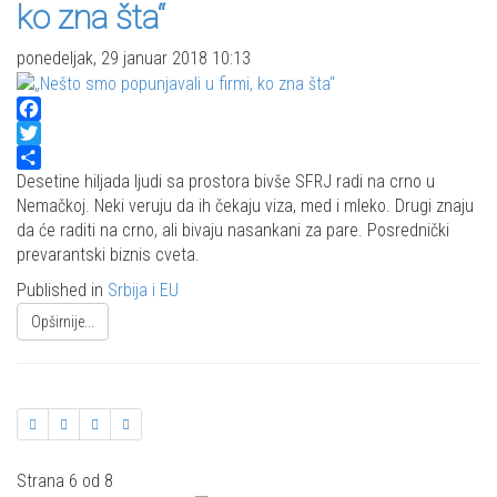
ko zna šta“
ponedeljak, 29 januar 2018 10:13
Facebook
Twitter
Share
Desetine hiljada ljudi sa prostora bivše SFRJ radi na crno u
Nemačkoj. Neki veruju da ih čekaju viza, med i mleko. Drugi znaju
da će raditi na crno, ali bivaju nasankani za pare. Posrednički
prevarantski biznis cveta.
Published in
Srbija i EU
Opširnije...
Strana 6 od 8