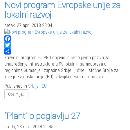
Novi program Evropske unije za
lokalni razvoj
petak, 27 april 2018 23:04
Facebook
Twitter
Share
Razvojni program EU PRO objavio je četiri javna poziva za
unapređenje infrastrukture u 99 lokalnih samouprava u
regionima Šumadije i zapadne Srbije i južne i istočne Srbije za
koje je Evropska unija (EU) izdvojila deset miliona evra.
Published in
Srbija i EU
Opširnije...
“Plant” o poglavlju 27
sreda, 28 mart 2018 21:45