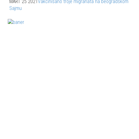
MART 25 2021
Vakcinisano troje migranata na beogradskom
Sajmu