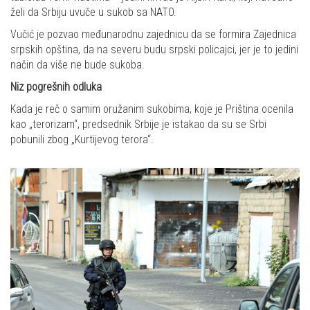
želi da Srbiju uvuče u sukob sa NATO.
Vučić je pozvao međunarodnu zajednicu da se formira Zajednica
srpskih opština, da na severu budu srpski policajci, jer je to jedini
način da više ne bude sukoba.
Niz pogrešnih odluka
Kada je reč o samim oružanim sukobima, koje je Priština ocenila
kao „terorizam“, predsednik Srbije je istakao da su se Srbi
pobunili zbog „Kurtijevog terora“.