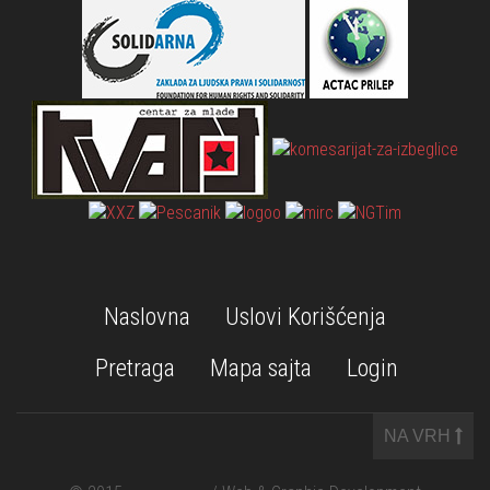
Naslovna
Uslovi Korišćenja
Pretraga
Mapa sajta
Login
NA VRH