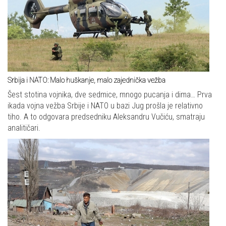
Srbija i NATO: Malo huškanje, malo zajednička vežba
Šest stotina vojnika, dve sedmice, mnogo pucanja i dima… Prva
ikada vojna vežba Srbije i NATO u bazi Jug prošla je relativno
tiho. A to odgovara predsedniku Aleksandru Vučiću, smatraju
analitičari.