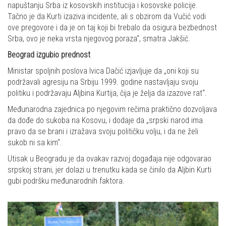
napuštanju Srba iz kosovskih institucija i kosovske policije.
Tačno je da Kurti izaziva incidente, ali s obzirom da Vučić vodi
ove pregovore i da je on taj koji bi trebalo da osigura bezbednost
Srba, ovo je neka vrsta njegovog poraza“, smatra Jakšić.
Beograd izgubio prednost
Ministar spoljnih poslova Ivica Dačić izjavljuje da „oni koji su
podržavali agresiju na Srbiju 1999. godine nastavljaju svoju
politiku i podržavaju Aljbina Kurtija, čija je želja da izazove rat“.
Međunarodna zajednica po njegovim rečima praktično dozvoljava
da dođe do sukoba na Kosovu, i dodaje da „srpski narod ima
pravo da se brani i izražava svoju političku volju, i da ne želi
sukob ni sa kim“.
Utisak u Beogradu je da ovakav razvoj događaja nije odgovarao
srpskoj strani, jer dolazi u trenutku kada se činilo da Aljbin Kurti
gubi podršku međunarodnih faktora.