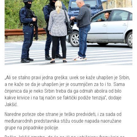
„Ali se stalno pravi jedna greška: uvek se kaže uhapšen je Srbin,
a ne kaže se da je uhapšen jer je osumnjičen za to i to. Sama
činjenica da je neko Srbin treba da ga odmah abolira od bilo
kakve krivice i na taj način se faktički podiže tenzija“, dodaje
Jakšić.
Naredne poteze obe strane je teško predvideti, i za sada od
međunarodnih predstavnika stižu osude napada naoružane
grupe na pripadnike policije.