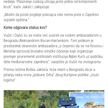
nedelja. Plasiranje ruskog uticaja jeste jedna od komponenti
krize“, kaže Jakšić i zaključuje:
„Mislim da posle pogibije policajca više nema priče o Zajednici
srpskih opština.“
Kome odgovara status kvo?
Vučić i Dačić su se inače već susreli sa ruskim ambasadorom u
Beogradu Aleksandrom Bocan-Harčenkom. Tom prilikom je
predsednik obavestio ambasadora „o činjenici da se na Kosovu i
Metohiji sprovodi brutalno etničko čišćenje koje organizuje
premijer privremenih prištinskih institucija Aljbin Kurti uz podršku
dela međunarodne zajednice“, saopštio je Vučić na
Instagramu
.
Prema rečima Boška Jakšića, teza vlasti u Beogradu da je u
pitanju neka vrsta „pobune Srba“ zbog Kurtijeve politike „zvuči
logično“.