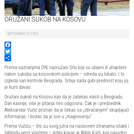
ORUŽANI SUKOB NA KOSOVU
SEPTEMBAR 25 2023
Facebook
Twitter
Share
Prema saznanjima DW, naoružani Srbi koji su ubijeni ili uhapšeni
nakon sukoba sa kosovskom policijom – odreda su lokalci. I to
izgleda van kontrole Beograda. Srbija sada gubi prednost koju joj
je Kurti davao.
Oružani sukob na Kosovu kao da je zatekao vlasti u Beogradu.
Dan kasnije, više je pitanja neo odgovora. Čak je i predsednik
Aleksandar Vučić priznao da je čekao sa „obraćanjem“ skupljajući
informacije, i dodao da je sve u „magnovenju“.
Prema Vučiću – što su ovog jutra na naslovnim stranama istakli i
tabloidu verni vlastima – jedini krivac je Aljbin Kurti, koji navodno