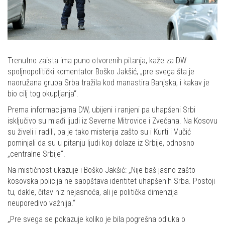
Trenutno zaista ima puno otvorenih pitanja, kaže za DW
spoljnopolitički komentator Boško Jakšić, „pre svega šta je
naoružana grupa Srba tražila kod manastira Banjska, i kakav je
bio cilj tog okupljanja“.
Prema informacijama DW, ubijeni i ranjeni pa uhapšeni Srbi
isključivo su mlađi ljudi iz Severne Mitrovice i Zvečana. Na Kosovu
su živeli i radili, pa je tako misterija zašto su i Kurti i Vučić
pominjali da su u pitanju ljudi koji dolaze iz Srbije, odnosno
„centralne Srbije“.
Na mističnost ukazuje i Boško Jakšić: „Nije baš jasno zašto
kosovska policija ne saopštava identitet uhapšenih Srba. Postoji
tu, dakle, čitav niz nejasnoća, ali je politička dimenzija
neuporedivo važnija.“
„Pre svega se pokazuje koliko je bila pogrešna odluka o