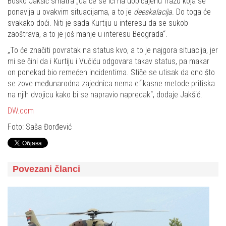
Boško Jakšić smatra „da će se ići na uobičajenu frazu koja se
ponavlja u ovakvim situacijama, a to je
deeskalacija
. Do toga će
svakako doći. Niti je sada Kurtiju u interesu da se sukob
zaoštrava, a to je još manje u interesu Beograda“.
„To će značiti povratak na status kvo, a to je najgora situacija, jer
mi se čini da i Kurtiju i Vučiću odgovara takav status, pa makar
on ponekad bio remećen incidentima. Stiče se utisak da ono što
se zove međunarodna zajednica nema efikasne metode pritiska
na njih dvojicu kako bi se napravio napredak“, dodaje Jakšić.
DW.com
Foto: Saša Đorđević
Povezani članci