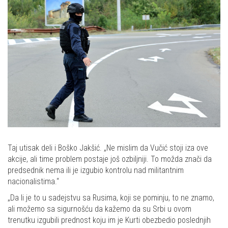
Taj utisak deli i Boško Jakšić. „Ne mislim da Vučić stoji iza ove
akcije, ali time problem postaje još ozbiljniji. To možda znači da
predsednik nema ili je izgubio kontrolu nad militantnim
nacionalistima.“
„Da li je to u sadejstvu sa Rusima, koji se pominju, to ne znamo,
ali možemo sa sigurnošću da kažemo da su Srbi u ovom
trenutku izgubili prednost koju im je Kurti obezbedio poslednjih