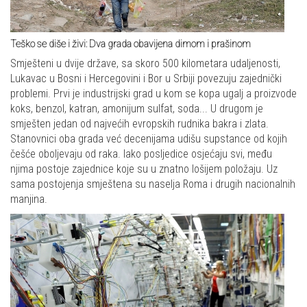
Teško se diše i živi: Dva grada obavijena dimom i prašinom
Smješteni u dvije države, sa skoro 500 kilometara udaljenosti,
Lukavac u Bosni i Hercegovini i Bor u Srbiji povezuju zajednički
problemi. Prvi je industrijski grad u kom se kopa ugalj a proizvode
koks, benzol, katran, amonijum sulfat, soda... U drugom je
smješten jedan od najvećih evropskih rudnika bakra i zlata.
Stanovnici oba grada već decenijama udišu supstance od kojih
češće oboljevaju od raka. Iako posljedice osjećaju svi, među
njima postoje zajednice koje su u znatno lošijem položaju. Uz
sama postojenja smještena su naselja Roma i drugih nacionalnih
manjina.