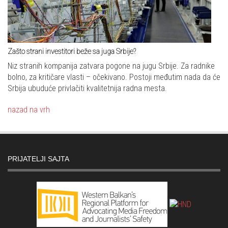
Zašto strani investitori beže sa juga Srbije?
Niz stranih kompanija zatvara pogone na jugu Srbije. Za radnike
bolno, za kritičare vlasti – očekivano. Postoji međutim nada da će
Srbija ubuduće privlačiti kvalitetnija radna mesta.
nazad na vrh
PRIJATELJI SAJTA