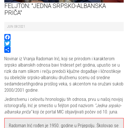
FELJTON: "JEDNA SRPSKO-ALBANSKA
PRIČA"
JUN 08 2021
Facebook
Twitter
Share
Novinar iz Vranja Radoman Irić, koji se prirodom i karakterom
srpsko albanskih odnosa bavi trideset pet godina, upustio se u
rizik da nam slikom i rečju predoči ključne događaje i ličnostikoje
su obeležile srpsko-albansku društvenu scenu od sredine
sedamdesetihgodina prošlog veka, s akcentom na oružani sukob
2000/2001 godine.
Jedinstvenu i celovitu hronologiju tih odnosa, prvu u našoj novijoj
istoriografiji, Irić je smestio u feljton pod nazivom
"Jedna srpsko-
albanska priča"
koji će portal MIC objavljivati počev od 10. juna.
Radoman Irić rođen je 1950. godine u Prijepolju. Školovao se