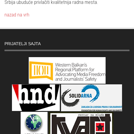
Srbija ubuduće privlačiti kvalitetnija radna mesta.
nazad na vrh
PRIJATELJI SAJTA