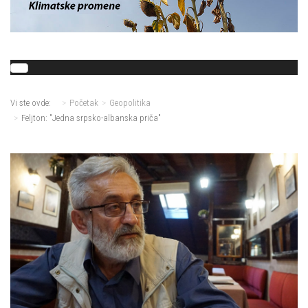
Vi ste ovde:
Početak
Geopolitika
Feljton: "Jedna srpsko-albanska priča"