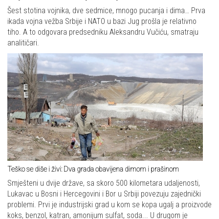
Šest stotina vojnika, dve sedmice, mnogo pucanja i dima… Prva
ikada vojna vežba Srbije i NATO u bazi Jug prošla je relativno
tiho. A to odgovara predsedniku Aleksandru Vučiću, smatraju
analitičari.
Teško se diše i živi: Dva grada obavijena dimom i prašinom
Smješteni u dvije države, sa skoro 500 kilometara udaljenosti,
Lukavac u Bosni i Hercegovini i Bor u Srbiji povezuju zajednički
problemi. Prvi je industrijski grad u kom se kopa ugalj a proizvode
koks, benzol, katran, amonijum sulfat, soda... U drugom je