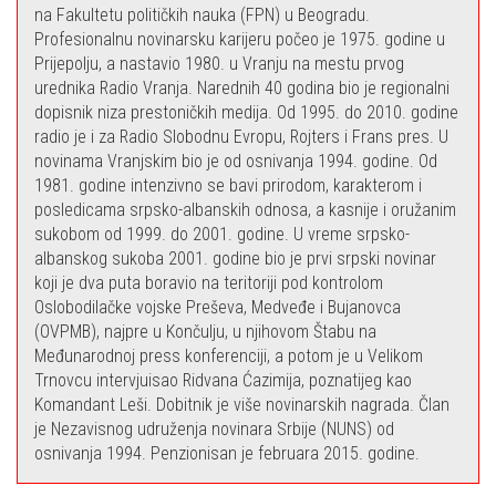
na Fakultetu političkih nauka (FPN) u Beogradu.
Profesionalnu novinarsku karijeru počeo je 1975. godine u
Prijepolju, a nastavio 1980. u Vranju na mestu prvog
urednika Radio Vranja. Narednih 40 godina bio je regionalni
dopisnik niza prestoničkih medija. Od 1995. do 2010. godine
radio je i za Radio Slobodnu Evropu, Rojters i Frans pres. U
novinama Vranjskim bio je od osnivanja 1994. godine. Od
1981. godine intenzivno se bavi prirodom, karakterom i
posledicama srpsko-albanskih odnosa, a kasnije i oružanim
sukobom od 1999. do 2001. godine. U vreme srpsko-
albanskog sukoba 2001. godine bio je prvi srpski novinar
koji je dva puta boravio na teritoriji pod kontrolom
Oslobodilačke vojske Preševa, Medveđe i Bujanovca
(OVPMB), najpre u Končulju, u njihovom Štabu na
Međunarodnoj press konferenciji, a potom je u Velikom
Trnovcu intervjuisao Ridvana Ćazimija, poznatijeg kao
Komandant Leši. Dobitnik je više novinarskih nagrada. Član
je Nezavisnog udruženja novinara Srbije (NUNS) od
osnivanja 1994. Penzionisan je februara 2015. godine.