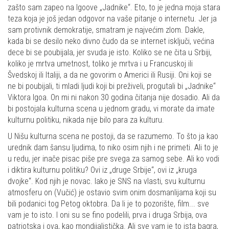
zašto sam zapeo na Igoove „Jadnike“. Eto, to je jedna moja stara
teza koja je još jedan odgovor na vaše pitanje o internetu. Jer ja
sam protivnik demokratije, smatram je najvećim zlom. Dakle,
kada bi se desilo neko divno čudo da se internet isključi, većina
dece bi se poubijala, jer svuda je isto. Koliko se ne čita u Srbiji,
koliko je mrtva umetnost, toliko je mrtva i u Francuskoj ili
Švedskoj ili Italiji, a da ne govorim o Americi ili Rusiji. Oni koji se
ne bi poubijali, ti mladi ljudi koji bi preživeli, progutali bi „Jadnike“
Viktora Igoa. On mi ni nakon 30 godina čitanja nije dosadio. Ali da
bi postojala kulturna scena u jednom gradu, vi morate da imate
kulturnu politiku, nikada nije bilo para za kulturu.
U Nišu kulturna scena ne postoji, da se razumemo. To što ja kao
urednik dam šansu ljudima, to niko osim njih i ne primeti. Ali to je
u redu, jer inače pisac piše pre svega za samog sebe. Ali ko vodi
i diktira kulturnu politiku? Ovi iz „druge Srbije“, ovi iz „kruga
dvojke“. Kod njih je novac. Iako je SNS na vlasti, svu kulturnu
atmosferu on (Vučić) je ostavio svim onim dosmanlijama koji su
bili podanici tog Petog oktobra. Da li je to pozorište, film... sve
vam je to isto. I oni su se fino podelili, prva i druga Srbija, ova
patriotska i ova, kao mondijalistička. Ali sve vam je to ista bagra,