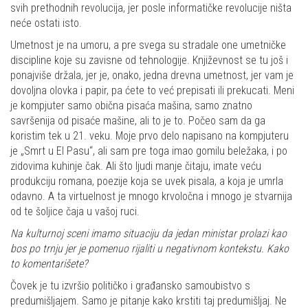
svih prethodnih revolucija, jer posle informatičke revolucije ništa
neće ostati isto.
Umetnost je na umoru, a pre svega su stradale one umetničke
discipline koje su zavisne od tehnologije. Književnost se tu još i
ponajviše držala, jer je, onako, jedna drevna umetnost, jer vam je
dovoljna olovka i papir, pa ćete to već prepisati ili prekucati. Meni
je kompjuter samo obična pisaća mašina, samo znatno
savršenija od pisaće mašine, ali to je to. Počeo sam da ga
koristim tek u 21. veku. Moje prvo delo napisano na kompjuteru
je „Smrt u El Pasu“, ali sam pre toga imao gomilu beležaka, i po
zidovima kuhinje čak. Ali što ljudi manje čitaju, imate veću
produkciju romana, poezije koja se uvek pisala, a koja je umrla
odavno. A ta virtuelnost je mnogo krvoločna i mnogo je stvarnija
od te šoljice čaja u vašoj ruci.
Na kulturnoj sceni imamo situaciju da jedan ministar prolazi kao
bos po trnju jer je pomenuo rijaliti u negativnom kontekstu. Kako
to komentarišete?
Čovek je tu izvršio političko i građansko samoubistvo s
predumišljajem. Samo je pitanje kako krstiti taj predumišljaj. Ne