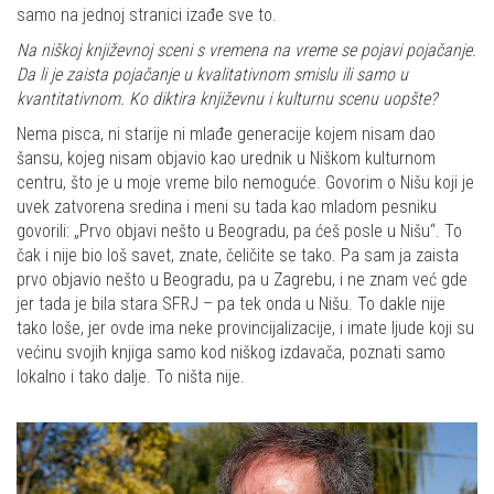
samo na jednoj stranici izađe sve to.
Na niškoj književnoj sceni s vremena na vreme se pojavi pojačanje.
Da li je zaista pojačanje u kvalitativnom smislu ili samo u
kvantitativnom. Ko diktira književnu i kulturnu scenu uopšte?
Nema pisca, ni starije ni mlađe generacije kojem nisam dao
šansu, kojeg nisam objavio kao urednik u Niškom kulturnom
centru, što je u moje vreme bilo nemoguće. Govorim o Nišu koji je
uvek zatvorena sredina i meni su tada kao mladom pesniku
govorili: „Prvo objavi nešto u Beogradu, pa ćeš posle u Nišu“. To
čak i nije bio loš savet, znate, čeličite se tako. Pa sam ja zaista
prvo objavio nešto u Beogradu, pa u Zagrebu, i ne znam već gde
jer tada je bila stara SFRJ – pa tek onda u Nišu. To dakle nije
tako loše, jer ovde ima neke provincijalizacije, i imate ljude koji su
većinu svojih knjiga samo kod niškog izdavača, poznati samo
lokalno i tako dalje. To ništa nije.