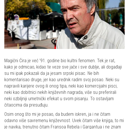
Magični Ćira je već ’91. godine bio kultni fenomen. Tek je rat,
kako je odmicao, kidao te veze sve jače i sve dublje, ali događaji
su mi ipak pokazali da ja jesam srpski pisac. Ne bih
komentarisao druge, jer kao urednik radim svoj posao. Neki su
napravili karijere ovog ili onog tipa, neki kao komercijalni pisci,
neki kao dobitnici nekih književnih nagrada, više su preferirali
neki ozbiljniji umetnički efekat u svom pisanju. To ostavljam
čitaocima da presuđuju.
Osim onog što mi je posao, da budem iskren, ja i ne čitam
odavno više savremenu književnost. Uvek čitam više knjiga, to mi
je navika, trenutno čitam Fransoa Rebela i Gargantua i ne znam