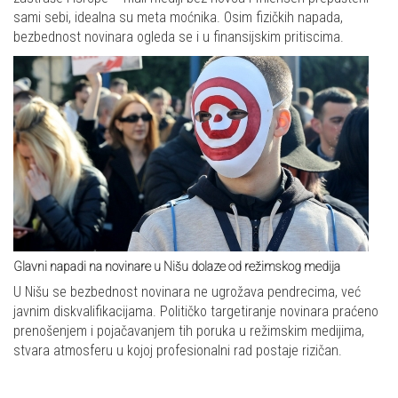
sami sebi, idealna su meta moćnika. Osim fizičkih napada,
bezbednost novinara ogleda se i u finansijskim pritiscima.
Glavni napadi na novinare u Nišu dolaze od režimskog medija
U Nišu se bezbednost novinara ne ugrožava pendrecima, već
javnim diskvalifikacijama. Političko targetiranje novinara praćeno
prenošenjem i pojačavanjem tih poruka u režimskim medijima,
stvara atmosferu u kojoj profesionalni rad postaje rizičan.