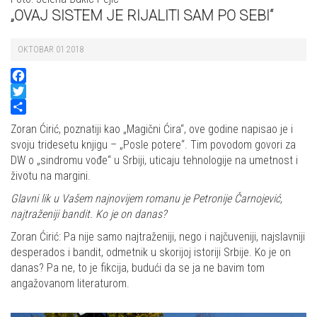
„OVAJ SISTEM JE RIJALITI SAM PO SEBI“
OKTOBAR 01 2018
Facebook
Twitter
Share
Zoran Ćirić, poznatiji kao „Magični Ćira“, ove godine napisao je i
svoju tridesetu knjigu – „Posle potere“. Tim povodom govori za
DW o „sindromu vođe“ u Srbiji, uticaju tehnologije na umetnost i
životu na margini.
Glavni lik u Vašem najnovijem romanu je Petronije Čarnojević,
najtraženiji bandit. Ko je on danas?
Zoran Ćirić: Pa nije samo najtraženiji, nego i najčuveniji, najslavniji
desperados i bandit, odmetnik u skorijoj istoriji Srbije. Ko je on
danas? Pa ne, to je fikcija, budući da se ja ne bavim tom
angažovanom literaturom.