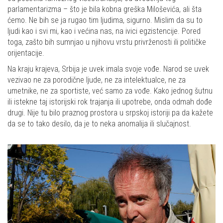
parlamentarizma – što je bila kobna greška Miloševića, ali šta
ćemo. Ne bih se ja rugao tim ljudima, sigurno. Mislim da su to
ljudi kao i svi mi, kao i većina nas, na ivici egzistencije. Pored
toga, zašto bih sumnjao u njihovu vrstu privrženosti ili političke
orijentacije.
Na kraju krajeva, Srbija je uvek imala svoje vođe. Narod se uvek
vezivao ne za porodične ljude, ne za intelektualce, ne za
umetnike, ne za sportiste, već samo za vođe. Kako jednog šutnu
ili istekne taj istorijski rok trajanja ili upotrebe, onda odmah dođe
drugi. Nije tu bilo praznog prostora u srpskoj istoriji pa da kažete
da se to tako desilo, da je to neka anomalija ili slučajnost.