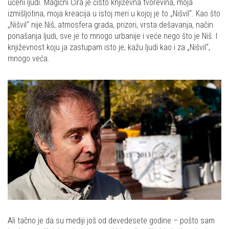
učeni ljudi. Magični Ćira je čisto književna tvorevina, moja
izmišljotina, moja kreacija u istoj meri u kojoj je to „Nišvil“. Kao što
„Nišvil“ nije Niš, atmosfera grada, prizori, vrsta dešavanja, način
ponašanja ljudi, sve je to mnogo urbanije i veće nego što je Niš. I
književnost koju ja zastupam isto je, kažu ljudi kao i za „Nišvil“,
mnogo veća.
Ali tačno je da su mediji još od devedesete godine – pošto sam