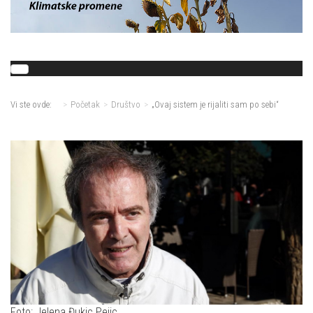
Vi ste ovde:
Početak
Društvo
„Ovaj sistem je rijaliti sam po sebi“
Foto: Jelena Đukic Pejic