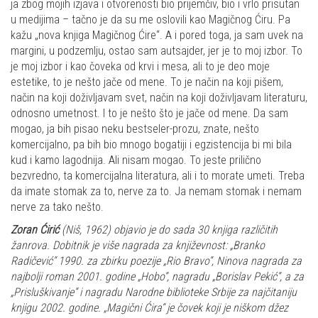
ja zbog mojih izjava i otvorenosti bio prijemčiv, bio i vrlo prisutan
u medijima – tačno je da su me oslovili kao Magičnog Ćiru. Pa
kažu „nova knjiga Magičnog Ćire“. A i pored toga, ja sam uvek na
margini, u podzemlju, ostao sam autsajder, jer je to moj izbor. To
je moj izbor i kao čoveka od krvi i mesa, ali to je deo moje
estetike, to je nešto jače od mene. To je način na koji pišem,
način na koji doživljavam svet, način na koji doživljavam literaturu,
odnosno umetnost. I to je nešto što je jače od mene. Da sam
mogao, ja bih pisao neku bestseler-prozu, znate, nešto
komercijalno, pa bih bio mnogo bogatiji i egzistencija bi mi bila
kud i kamo lagodnija. Ali nisam mogao. To jeste prilično
bezvredno, ta komercijalna literatura, ali i to morate umeti. Treba
da imate stomak za to, nerve za to. Ja nemam stomak i nemam
nerve za tako nešto.
Zoran Ćirić
(Niš, 1962) objavio je do sada 30 knjiga različitih
žanrova. Dobitnik je više nagrada za književnost: „Branko
Radičević“ 1990. za zbirku poezije „Rio Bravo“, Ninova nagrada za
najbolji roman 2001. godine „Hobo“, nagradu „Borislav Pekić“, a za
„Prisluškivanje“ i nagradu Narodne biblioteke Srbije za najčitaniju
knjigu 2002. godine. „Magični Ćira“ je čovek koji je niškom džez