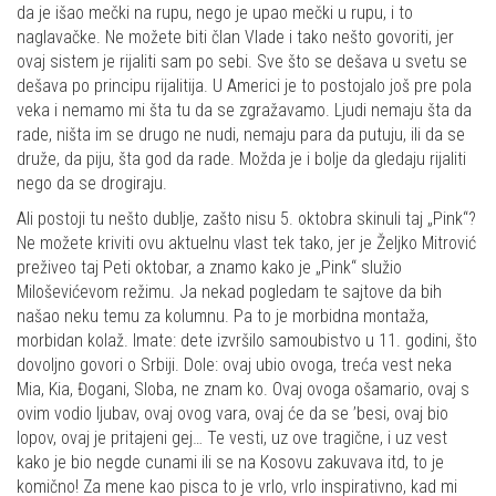
da je išao mečki na rupu, nego je upao mečki u rupu, i to
naglavačke. Ne možete biti član Vlade i tako nešto govoriti, jer
ovaj sistem je rijaliti sam po sebi. Sve što se dešava u svetu se
dešava po principu rijalitija. U Americi je to postojalo još pre pola
veka i nemamo mi šta tu da se zgražavamo. Ljudi nemaju šta da
rade, ništa im se drugo ne nudi, nemaju para da putuju, ili da se
druže, da piju, šta god da rade. Možda je i bolje da gledaju rijaliti
nego da se drogiraju.
Ali postoji tu nešto dublje, zašto nisu 5. oktobra skinuli taj „Pink“?
Ne možete kriviti ovu aktuelnu vlast tek tako, jer je Željko Mitrović
preživeo taj Peti oktobar, a znamo kako je „Pink“ služio
Miloševićevom režimu. Ja nekad pogledam te sajtove da bih
našao neku temu za kolumnu. Pa to je morbidna montaža,
morbidan kolaž. Imate: dete izvršilo samoubistvo u 11. godini, što
dovoljno govori o Srbiji. Dole: ovaj ubio ovoga, treća vest neka
Mia, Kia, Đogani, Sloba, ne znam ko. Ovaj ovoga ošamario, ovaj s
ovim vodio ljubav, ovaj ovog vara, ovaj će da se ’besi, ovaj bio
lopov, ovaj je pritajeni gej… Te vesti, uz ove tragične, i uz vest
kako je bio negde cunami ili se na Kosovu zakuvava itd, to je
komično! Za mene kao pisca to je vrlo, vrlo inspirativno, kad mi