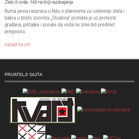
Zlato ili voda - Niš na liniji razdvajanja
Burna javna rasprava u Nišu o planovima za rudarenje zlata i
bakra u blizini izvorišta „Studena“ protekla je uz proteste
građana, pištaljke i poruke da voda ne sme biti predmet
pregovora.
nazad na vrh
PRIJATELJI SAJTA