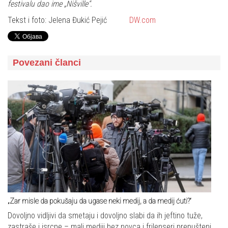
festivalu dao ime „Nišville“.
Tekst i foto: Jelena Đukić Pejić
DW.com
Povezani članci
„Zar misle da pokušaju da ugase neki medij, a da medij ćuti?“
Dovoljno vidljivi da smetaju i dovoljno slabi da ih jeftino tuže,
zastraše i isrcpe – mali mediji bez novca i frilenseri prepušteni