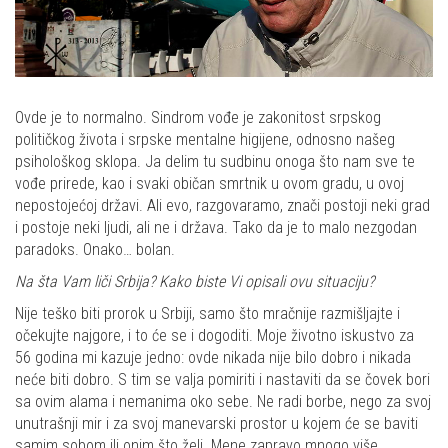
Ovde je to normalno. Sindrom vođe je zakonitost srpskog
političkog života i srpske mentalne higijene, odnosno našeg
psihološkog sklopa. Ja delim tu sudbinu onoga što nam sve te
vođe prirede, kao i svaki običan smrtnik u ovom gradu, u ovoj
nepostojećoj državi. Ali evo, razgovaramo, znači postoji neki grad
i postoje neki ljudi, ali ne i država. Tako da je to malo nezgodan
paradoks. Onako… bolan.
Na šta Vam liči Srbija? Kako biste Vi opisali ovu situaciju?
Nije teško biti prorok u Srbiji, samo što mračnije razmišljajte i
očekujte najgore, i to će se i dogoditi. Moje životno iskustvo za
56 godina mi kazuje jedno: ovde nikada nije bilo dobro i nikada
neće biti dobro. S tim se valja pomiriti i nastaviti da se čovek bori
sa ovim alama i nemanima oko sebe. Ne radi borbe, nego za svoj
unutrašnji mir i za svoj manevarski prostor u kojem će se baviti
samim sobom ili onim što želi. Mene zapravo mnogo više