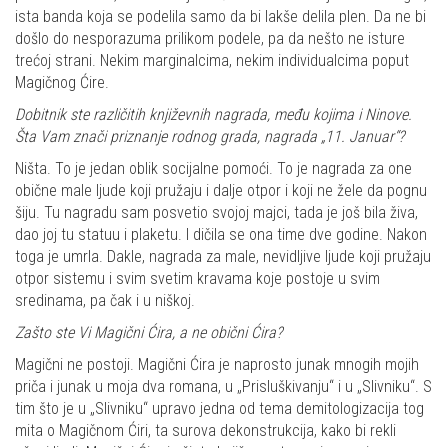
ista banda koja se podelila samo da bi lakše delila plen. Da ne bi
došlo do nesporazuma prilikom podele, pa da nešto ne isture
trećoj strani. Nekim marginalcima, nekim individualcima poput
Magičnog Ćire.
Dobitnik ste različitih književnih nagrada, među kojima i Ninove.
Šta Vam znači priznanje rodnog grada, nagrada „11. Januar“?
Ništa. To je jedan oblik socijalne pomoći. To je nagrada za one
obične male ljude koji pružaju i dalje otpor i koji ne žele da pognu
šiju. Tu nagradu sam posvetio svojoj majci, tada je još bila živa,
dao joj tu statuu i plaketu. I dičila se ona time dve godine. Nakon
toga je umrla. Dakle, nagrada za male, nevidljive ljude koji pružaju
otpor sistemu i svim svetim kravama koje postoje u svim
sredinama, pa čak i u niškoj.
Zašto ste Vi Magični Ćira, a ne obični Ćira?
Magični ne postoji. Magični Ćira je naprosto junak mnogih mojih
priča i junak u moja dva romana, u „Prisluškivanju“ i u „Slivniku“. S
tim što je u „Slivniku“ upravo jedna od tema demitologizacija tog
mita o Magičnom Ćiri, ta surova dekonstrukcija, kako bi rekli