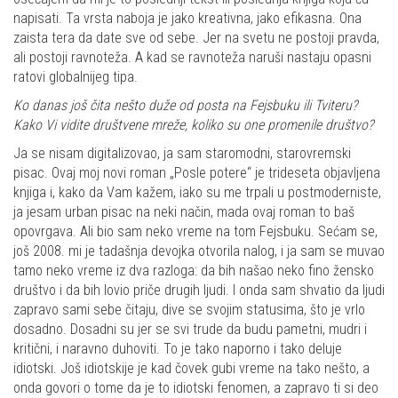
napisati. Ta vrsta naboja je jako kreativna, jako efikasna. Ona
zaista tera da date sve od sebe. Jer na svetu ne postoji pravda,
ali postoji ravnoteža. A kad se ravnoteža naruši nastaju opasni
ratovi globalnijeg tipa.
Ko danas još čita nešto duže od posta na Fejsbuku ili Tviteru?
Kako Vi vidite društvene mreže, koliko su one promenile društvo?
Ja se nisam digitalizovao, ja sam staromodni, starovremski
pisac. Ovaj moj novi roman „Posle potere“ je trideseta objavljena
knjiga i, kako da Vam kažem, iako su me trpali u postmoderniste,
ja jesam urban pisac na neki način, mada ovaj roman to baš
opovrgava. Ali bio sam neko vreme na tom Fejsbuku. Sećam se,
još 2008. mi je tadašnja devojka otvorila nalog, i ja sam se muvao
tamo neko vreme iz dva razloga: da bih našao neko fino žensko
društvo i da bih lovio priče drugih ljudi. I onda sam shvatio da ljudi
zapravo sami sebe čitaju, dive se svojim statusima, što je vrlo
dosadno. Dosadni su jer se svi trude da budu pametni, mudri i
kritični, i naravno duhoviti. To je tako naporno i tako deluje
idiotski. Još idiotskije je kad čovek gubi vreme na tako nešto, a
onda govori o tome da je to idiotski fenomen, a zapravo ti si deo