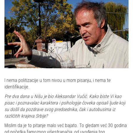
I nema politizacije u tom nivou u mom pisanju, i nema te
identifikacije.
Pre dva dana u Nišu je bio Aleksandar Vučić. Kako biste Vi kao
pisac i poznavalac karaktera i psihologije čoveka opisali ljude koji
su došli da pozdrave svog predsednika, čak i autobusima iz
različitih krajeva Srbije?
Mislim da je to pitanje malo već bajato. To gledam već 30 godina
od početka famoznog višestranačja, od uvođenja tog