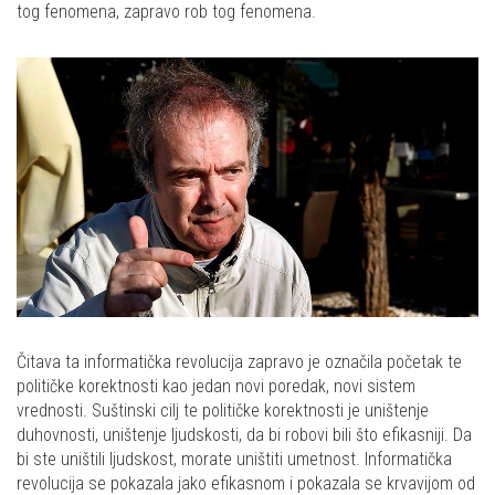
tog fenomena, zapravo rob tog fenomena.
Čitava ta informatička revolucija zapravo je označila početak te
političke korektnosti kao jedan novi poredak, novi sistem
vrednosti. Suštinski cilj te političke korektnosti je uništenje
duhovnosti, uništenje ljudskosti, da bi robovi bili što efikasniji. Da
bi ste uništili ljudskost, morate uništiti umetnost. Informatička
revolucija se pokazala jako efikasnom i pokazala se krvavijom od