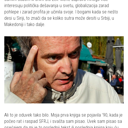
interesuju politička dešavanja u svetu, globalizacija zarad
pohlepe i zarad profita je učinila svoje. I bogami kada se nešto
desi u Siriji, to znači da se koliko sutra može desiti u Srbiji, u
Makedoniji i tako dalje.
Ali to je oduvek tako bilo. Moja prva knjiga se pojavila ’90, kada je
počeo rat i raspad SFRJ, i svašta sam pisao. Uvek sam pisao sa
osećajem da mi je to poslednji tekst ili poslednja knjiga koju ću