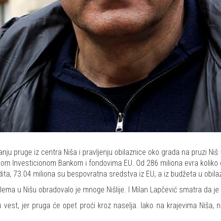
ju pruge iz centra Niša i pravljenju obilaznice oko grada na pruzi Niš 
kom Investicionom Bankom i fondovima EU. Od 286 miliona evra koliko o
ita, 73.04 miliona su bespovratna sredstva iz EU, a iz budžeta u obilaz
lema u Nišu obradovalo je mnoge Nišlije. I Milan Lapčević smatra da je
vest, jer pruga će opet proći kroz naselja. Iako na krajevima Niša, n