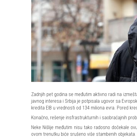
Zadnjih pet godina se međutim aktivno radi na izmeštan
javnog interesa i Srbija je potpisala ugovor sa Evrops
kredita EIB u vrednosti od 134 miliona evra. Pored kred
Konačno, rešenje insfrastrukturnih i saobraćajnih prob
Neke Nišlije međutim nisu tako radosno dočekale ovu 
ovom trenutku biće srušeno više stambenih objekata.