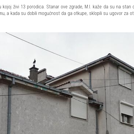
ojoj živi 13 porodica. Stanar ove zgrade, M.I. kaže da su na stan od 
njemu, a kada su dobili mogućnost da ga otkupe, sklopili su ugovor za 