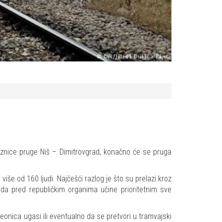
laznice pruge Niš – Dimitrovgrad, konačno će se pruga
e od 160 ljudi. Najčešći razlog je što su prelazi kroz
da pred republičkim organima učine prioritetnim sve
eonica ugasi ili eventualno da se pretvori u tramvajski