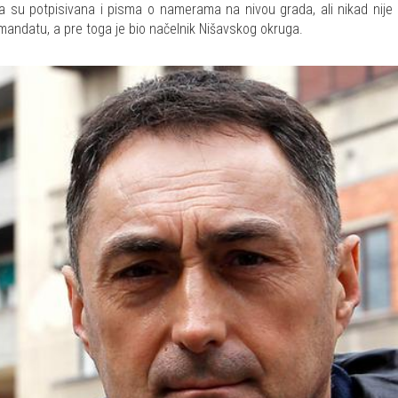
ta su potpisivana i pisma o namerama na nivou grada, ali nikad nije bi
mandatu, a pre toga je bio načelnik Nišavskog okruga.