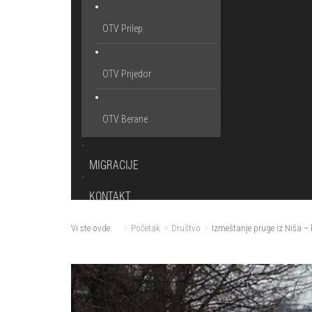
OTV Prilep
OTV Prijedor
OTV Berane
MIGRACIJE
KONTAKT
Vi ste ovde:
Početak
Društvo
Izmeštanje pruge iz Niša – 