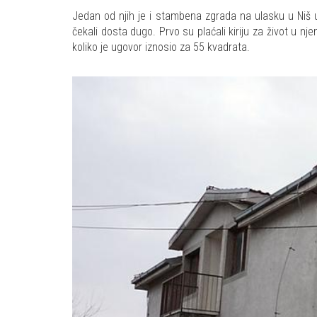
Jedan od njih je i stambena zgrada na ulasku u Niš u k
čekali dosta dugo. Prvo su plaćali kiriju za život u 
koliko je ugovor iznosio za 55 kvadrata.