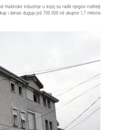
mašinske industrije u kojoj su radili njegovi roditelji
otkup i danas duguju još 700.000 od ukupno 1,7 miliona