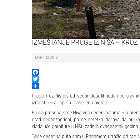
IZMEŠTANJE PRUGE IZ NIŠA – KROZ 
MART 12 2018
Facebook
Twitter
Share
Pruga kroz Niš još od sedamdesetih jedan od glavnih 
izmestiti – ali opet u naseljena mesta.
Pruga preseca srce Niša već decenijamama – a prema po
grad neobezbeđeni, pa se neretko dešava da priliko
vladajuće garniture u Nišu zadnjih dvadesetak godina. 
“Više desetina puta sam u Parlamentu tražio od različi