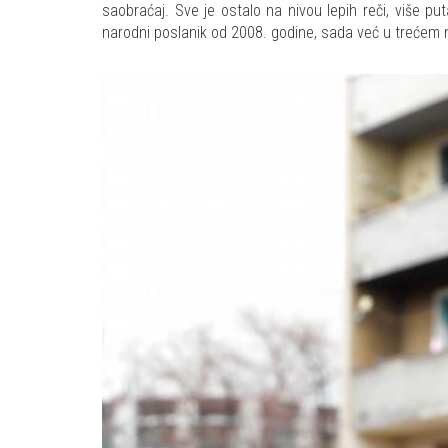
saobraćaj. Sve je ostalo na nivou lepih reči, više pu
narodni poslanik od 2008. godine, sada već u trećem 