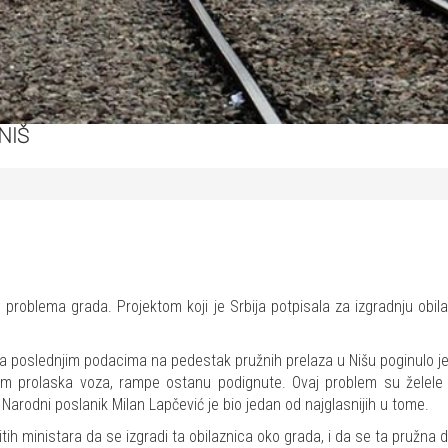
NIŠ
problema grada. Projektom koji je Srbija potpisala za izgradnju obi
slednjim podacima na pedestak pružnih prelaza u Nišu poginulo je viš
m prolaska voza, rampe ostanu podignute. Ovaj problem su želele 
Narodni poslanik Milan Lapčević je bio jedan od najglasnijih u tome.
tih ministara da se izgradi ta obilaznica oko grada, i da se ta pružna d