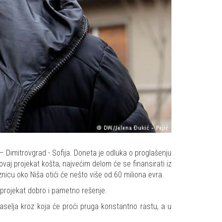
– Dimitrovgrad - Sofija. Doneta je odluka o proglašenju
vaj projekat košta, najvećim delom će se finansirati iz
nicu oko Niša otići će nešto više od 60 miliona evra.
 projekat dobro i pametno rešenje.
aselja kroz koja će proći pruga konstantno rastu, a u