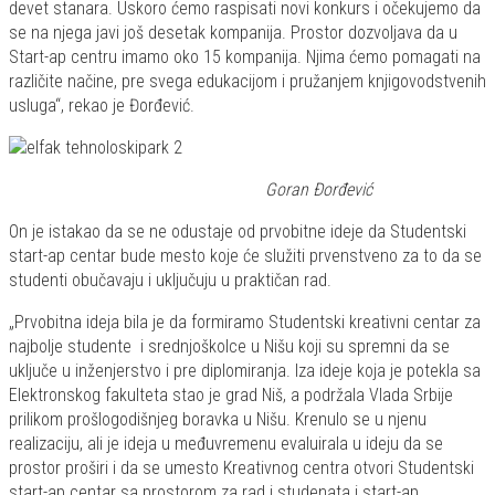
devet stanara. Uskoro ćemo raspisati novi konkurs i očekujemo da
se na njega javi još desetak kompanija. Prostor dozvoljava da u
Start-ap centru imamo oko 15 kompanija. Njima ćemo pomagati na
različite načine, pre svega edukacijom i pružanjem knjigovodstvenih
usluga“, rekao je Đorđević.
Goran Đorđević
On je istakao da se ne odustaje od prvobitne ideje da Studentski
start-ap centar bude mesto koje će služiti prvenstveno za to da se
studenti obučavaju i uključuju u praktičan rad.
„Prvobitna ideja bila je da formiramo Studentski kreativni centar za
najbolje studente i srednjoškolce u Nišu koji su spremni da se
uključe u inženjerstvo i pre diplomiranja. Iza ideje koja je potekla sa
Elektronskog fakulteta stao je grad Niš, a podržala Vlada Srbije
prilikom prošlogodišnjeg boravka u Nišu. Krenulo se u njenu
realizaciju, ali je ideja u međuvremenu evaluirala u ideju da se
prostor proširi i da se umesto Kreativnog centra otvori Studentski
start-ap centar sa prostorom za rad i studenata i start-ap