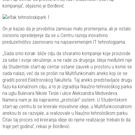
kompanija“, objasnio je Đorđević.
On je kazao da je prvobitna zamisao malo promenjena, ali je ostalo
osnovno opredeljenje da se u Centru razvija inovativno
preduzetništvo zasnovano na najsavremenijim IT tehnologijama.
„Sada smo korak bliže cilju da stvaramo kompanije koje proizvode
za sebe i svoje okruženje, a ne rade za drugoga. Ideja međutim nije
da Studentski start-ap centar ostane zauvek u prostoru u kome se
sada nalazi, već da se proširi na Multifunkcinalni aneks koji će se
graditi pored Elektronskog fakulteta. Taj aneks predstavljaće drugu
fazu ka konačnom cilju, a to je izgradnja Naučno-tehnološkog parka
na uglu Bulevara Nikole Tesle i ulice Aleksandra Medvedeva.
Namera nam je da napravimo „protočan“ sistem. U Studentskom
start-ap centru bi se kreirale inovativne ideje, u Multifunkcionalnom
aneksu bi se razvijale, a realizovale u Naučno-tehnološkom parku.
Čitav taj proces od kreiranja ideje do njene realizacije trebalo bi da
traje pet godina“, rekao je Đorđević.