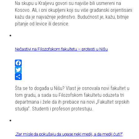
Na skupu u Kraljevu govori su najviše bili usmereni na
Kosovo. Ali, i oni okupljeni koji su više građanski orijentisani
kažu da je najvažnije jedinstvo. Budućnost je, kažu, bitnije
pitanje od levice ili desnice.
Nečastivi na Filozofskom fakultetu – protesti u Nišu
Facebook
Twitter
Share
Šta se to događa u Nišu? Vlast je osnovala novi fakultet u
tom gradu, a sada su Filozofskom fakultetu oduzeta tri
departmana i žele da ih prebace na novi „Fakultet srpskih
studija“. Studenti i profesori protestuju.
„Zar misle da pokušaju da ugase neki medij, a da medij ćuti?“