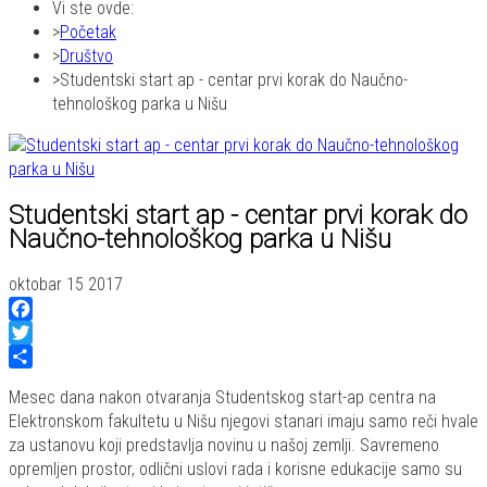
Vi ste ovde:
Početak
Društvo
Studentski start ap - centar prvi korak do Naučno-
tehnološkog parka u Nišu
Studentski start ap - centar prvi korak do
Naučno-tehnološkog parka u Nišu
oktobar 15 2017
Facebook
Twitter
Share
Mesec dana nakon otvaranja Studentskog start-ap centra na
Elektronskom fakultetu u Nišu njegovi stanari imaju samo reči hvale
za ustanovu koji predstavlja novinu u našoj zemlji. Savremeno
opremljen prostor, odlični uslovi rada i korisne edukacije samo su