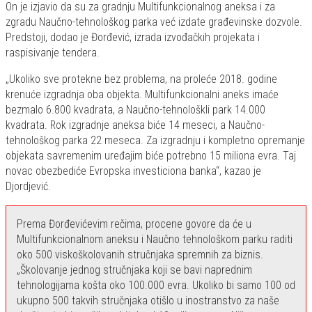
On je izjavio da su za gradnju Multifunkcionalnog aneksa i za
zgradu Naučno-tehnološkog parka već izdate građevinske dozvole.
Predstoji, dodao je Đorđević, izrada izvođačkih projekata i
raspisivanje tendera.
„Ukoliko sve protekne bez problema, na proleće 2018. godine
krenuće izgradnja oba objekta. Multifunkcionalni aneks imaće
bezmalo 6.800 kvadrata, a Naučno-tehnološkli park 14.000
kvadrata. Rok izgradnje aneksa biće 14 meseci, a Naučno-
tehnološkog parka 22 meseca. Za izgradnju i kompletno opremanje
objekata savremenim uređajim biće potrebno 15 miliona evra. Taj
novac obezbediće Evropska investiciona banka“, kazao je
Djordjević.
Prema Đorđevićevim rečima, procene govore da će u
Multifunkcionalnom aneksu i Naučno tehnološkom parku raditi
oko 500 viskoškolovanih stručnjaka spremnih za biznis.
„Školovanje jednog stručnjaka koji se bavi naprednim
tehnologijama košta oko 100.000 evra. Ukoliko bi samo 100 od
ukupno 500 takvih stručnjaka otišlo u inostranstvo za naše