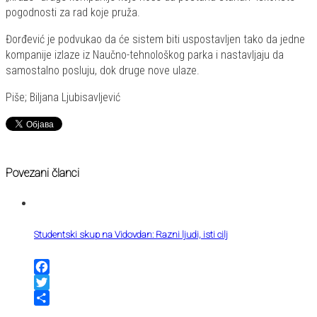
pogodnosti za rad koje pruža.
Đorđević je podvukao da će sistem biti uspostavljen tako da jedne
kompanije izlaze iz Naučno-tehnološkog parka i nastavljaju da
samostalno posluju, dok druge nove ulaze.
Piše; Biljana Ljubisavljević
Povezani članci
Studentski skup na Vidovdan: Razni ljudi, isti cilj
Facebook
Twitter
Share