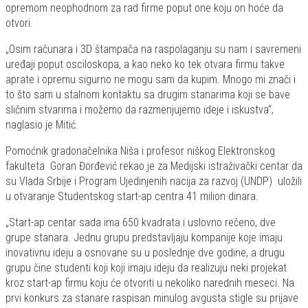
opremom neophodnom za rad firme poput one koju on hoće da
otvori.
„Osim računara i 3D štampača na raspolaganju su nam i savremeni
uređaji poput osciloskopa, a kao neko ko tek otvara firmu takve
aprate i opremu sigurno ne mogu sam da kupim. Mnogo mi znači i
to što sam u stalnom kontaktu sa drugim stanarima koji se bave
sličnim stvarima i možemo da razmenjujemo ideje i iskustva“,
naglasio je Mitić.
Pomoćnik gradonačelnika Niša i profesor niškog Elektronskog
fakulteta Goran Đorđević rekao je za Medijski istraživački centar da
su Vlada Srbije i Program Ujedinjenih nacija za razvoj (UNDP) uložili
u otvaranje Studentskog start-ap centra 41 milion dinara.
„Start-ap centar sada ima 650 kvadrata i uslovno rečeno, dve
grupe stanara. Jednu grupu predstavljaju kompanije koje imaju
inovativnu ideju a osnovane su u poslednje dve godine, a drugu
grupu čine studenti koji koji imaju ideju da realizuju neki projekat
kroz start-ap firmu koju će otvoriti u nekoliko narednih meseci. Na
prvi konkurs za stanare raspisan minulog avgusta stigle su prijave