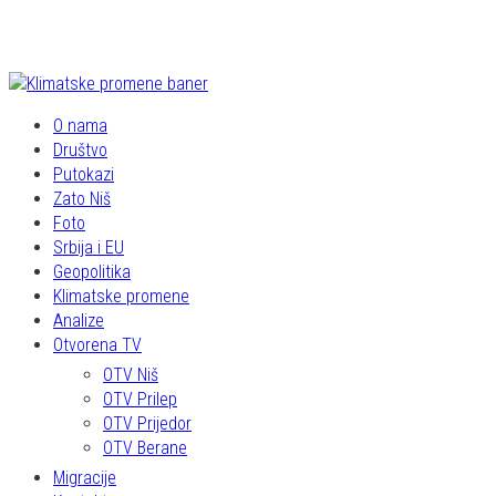
O nama
Društvo
Putokazi
Zato Niš
Foto
Srbija i EU
Geopolitika
Klimatske promene
Analize
Otvorena TV
OTV Niš
OTV Prilep
OTV Prijedor
OTV Berane
Migracije