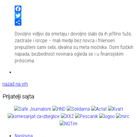
Facebook
Twitter
Share
Dovoljno vidljivi da smetaju i dovoljno slabi da ih jeftino tuže,
zastraše i isrcpe – mali mediji bez novca i frilenseri
prepušteni sami sebi, idealna su meta moćnika. Osim fizičkih
napada, bezbednost novinara ogleda se i u finansijskim
pritiscima.
nazad na vrh
Prijatelji sajta
Naslovna