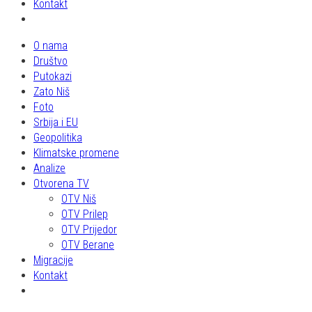
Kontakt
O nama
Društvo
Putokazi
Zato Niš
Foto
Srbija i EU
Geopolitika
Klimatske promene
Analize
Otvorena TV
OTV Niš
OTV Prilep
OTV Prijedor
OTV Berane
Migracije
Kontakt