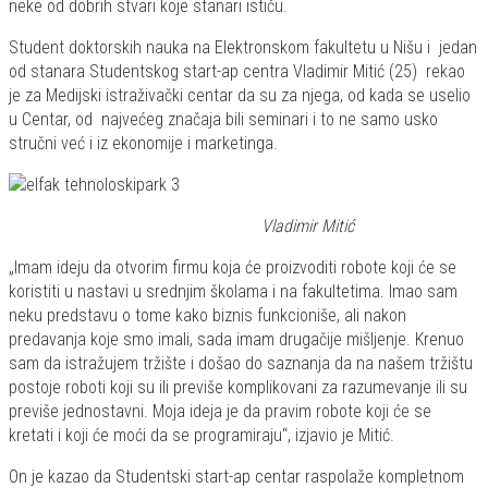
neke od dobrih stvari koje stanari ističu.
Student doktorskih nauka na Elektronskom fakultetu u Nišu i jedan
od stanara Studentskog start-ap centra Vladimir Mitić (25) rekao
je za Medijski istraživački centar da su za njega, od kada se uselio
u Centar, od najvećeg značaja bili seminari i to ne samo usko
stručni već i iz ekonomije i marketinga.
Vladimir Mitić
„Imam ideju da otvorim firmu koja će proizvoditi robote koji će se
koristiti u nastavi u srednjim školama i na fakultetima. Imao sam
neku predstavu o tome kako biznis funkcioniše, ali nakon
predavanja koje smo imali, sada imam drugačije mišljenje. Krenuo
sam da istražujem tržište i došao do saznanja da na našem tržištu
postoje roboti koji su ili previše komplikovani za razumevanje ili su
previše jednostavni. Moja ideja je da pravim robote koji će se
kretati i koji će moći da se programiraju“, izjavio je Mitić.
On je kazao da Studentski start-ap centar raspolaže kompletnom