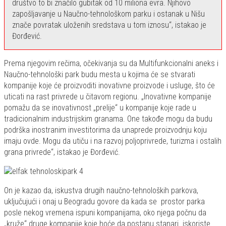
društvo to bi značilo gubitak od 10 miliona evra. Njihovo
zapošljavanje u Naučno-tehnološkom parku i ostanak u Nišu
znače povratak uloženih sredstava u tom iznosu“, istakao je
Đorđević.
Prema njegovim rečima, očekivanja su da Multifunkcionalni aneks i
Naučno-tehnološki park budu mesta u kojima će se stvarati
kompanije koje će proizvoditi inovativne proizvode i usluge, što će
uticati na rast privrede u čitavom regionu. „Inovativne kompanije
pomažu da se inovativnost „prelije“ u kompanije koje rade u
tradicionalnim industrijskim granama. One takođe mogu da budu
podrška inostranim investitorima da unaprede proizvodnju koju
imaju ovde. Mogu da utiču i na razvoj poljoprivrede, turizma i ostalih
grana privrede“, istakao je Đorđević.
On je kazao da, iskustva drugih naučno-tehnoloških parkova,
uključujući i onaj u Beogradu govore da kada se prostor parka
posle nekog vremena ispuni kompanijama, oko njega počnu da
„kruže“ druge kompanije koje hoće da postanu stanari iskoriste