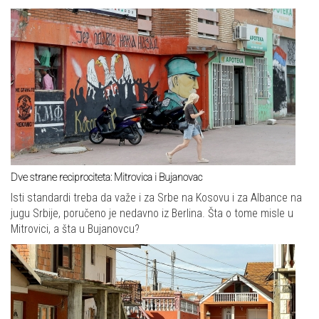
Dve strane reciprociteta: Mitrovica i Bujanovac
Isti standardi treba da važe i za Srbe na Kosovu i za Albance na
jugu Srbije, poručeno je nedavno iz Berlina. Šta o tome misle u
Mitrovici, a šta u Bujanovcu?