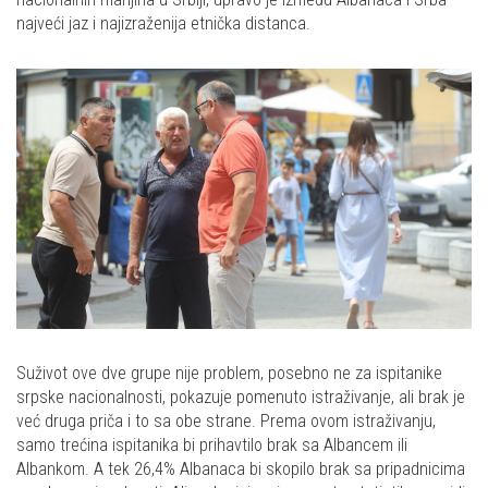
najveći jaz i najizraženija etnička distanca.
Suživot ove dve grupe nije problem, posebno ne za ispitanike
srpske nacionalnosti, pokazuje pomenuto istraživanje, ali brak je
već druga priča i to sa obe strane. Prema ovom istraživanju,
samo trećina ispitanika bi prihavtilo brak sa Albancem ili
Albankom. A tek 26,4% Albanaca bi skopilo brak sa pripadnicima