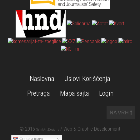
Naslovna
Uslovi Korišćenja
Pretraga
Mapa sajta
Login
NA VRH
© 2015
/ Web & Graphic Development
SaintArt Designs
Српски језик