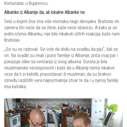
Komunalac u Bujanovcu.
Albanke iz Albanije da, ali lokalne Albanke ne
Selo u kojem žive ima više momaka nego devojaka. Bratislav im
zamera što neće da se žene, kaže neće obavezu. A kako je on
jedini oženio Albanku, nije bilo nikakvih oštrih reakcija, kaže nam
Bratislav.
„Svi su se radovali. Svi vole da dođu na svadbu da piju“, šali se
on. Na svadbi su imali i puno familije iz Albanije, priča ovaj par i
pokazuje slike sa venčanja iz svog albuma. Durata je bila
muslimanske veroispovesti i kaže da u Albaniji nema nikakve
veze da li si katolik, pravoslavac ili musliman, da su brakovi
između različitih vera najnormalnija stvar te da i u njenoj familiji
ima katolika.