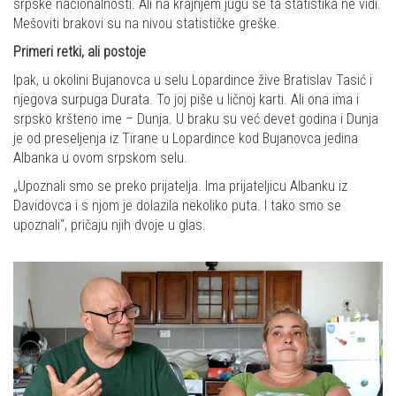
srpske nacionalnosti. Ali na krajnjem jugu se ta statistika ne vidi.
Mešoviti brakovi su na nivou statističke greške.
Primeri retki, ali postoje
Ipak, u okolini Bujanovca u selu Lopardince žive Bratislav Tasić i
njegova surpuga Durata. To joj piše u ličnoj karti. Ali ona ima i
srpsko kršteno ime – Dunja. U braku su već devet godina i Dunja
je od preseljenja iz Tirane u Lopardince kod Bujanovca jedina
Albanka u ovom srpskom selu.
„Upoznali smo se preko prijatelja. Ima prijateljicu Albanku iz
Davidovca i s njom je dolazila nekoliko puta. I tako smo se
upoznali“, pričaju njih dvoje u glas.