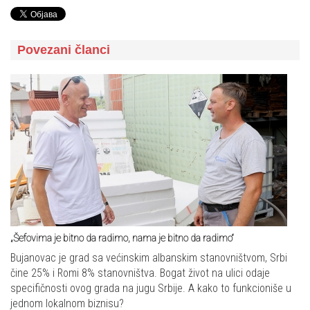
Povezani članci
„Šefovima je bitno da radimo, nama je bitno da radimo“
Bujanovac je grad sa većinskim albanskim stanovništvom, Srbi
čine 25% i Romi 8% stanovništva. Bogat život na ulici odaje
specifičnosti ovog grada na jugu Srbije. A kako to funkcioniše u
jednom lokalnom biznisu?