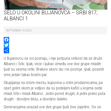
SELO U OKOLINI BUJANOVCA – SRBI 817,
ALBANCI 1
SEPTEMBAR 16 2025
Facebook
Twitter
Share
U Bujanovcu se svi poznaju, i nije potpuna retkost da se druže
Albanci i Srbi. Ipak, veze i ljubav između ove dve grupe mladih
ljudi su veoma retki. Brakovi skoro da i ne postoje. Ipak, posetili
smo jedan takav bračni par.
Okupljanja na istom mestu, kupovina u istim prodavnicama, pa
opet golim okom je vidljivo da su podeljeni kafići u kojima sede
mladi Srbi i mladi Albanci. Jedni pored drugih, ili jedni preko puta
drugih - dovoljno blizu, a dovoljno daleko.
Generacijama unazad ove dve grupe ljudi žive zajedno. Svi se