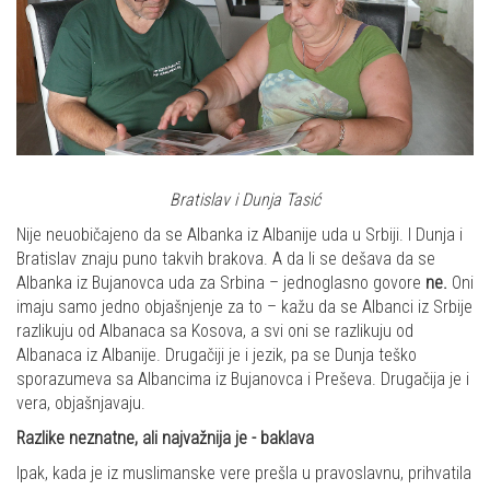
Bratislav i Dunja Tasić
Nije neuobičajeno da se Albanka iz Albanije uda u Srbiji. I Dunja i
Bratislav znaju puno takvih brakova. A da li se dešava da se
Albanka iz Bujanovca uda za Srbina – jednoglasno govore
ne.
Oni
imaju samo jedno objašnjenje za to – kažu da se Albanci iz Srbije
razlikuju od Albanaca sa Kosova, a svi oni se razlikuju od
Albanaca iz Albanije. Drugačiji je i jezik, pa se Dunja teško
sporazumeva sa Albancima iz Bujanovca i Preševa. Drugačija je i
vera, objašnjavaju.
Razlike neznatne, ali najvažnija je - baklava
Ipak, kada je iz muslimanske vere prešla u pravoslavnu, prihvatila