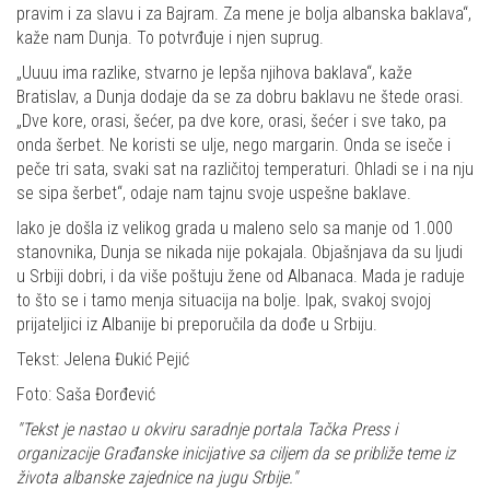
pravim i za slavu i za Bajram. Za mene je bolja albanska baklava“,
kaže nam Dunja. To potvrđuje i njen suprug.
„Uuuu ima razlike, stvarno je lepša njihova baklava“, kaže
Bratislav, a Dunja dodaje da se za dobru baklavu ne štede orasi.
„Dve kore, orasi, šećer, pa dve kore, orasi, šećer i sve tako, pa
onda šerbet. Ne koristi se ulje, nego margarin. Onda se iseče i
peče tri sata, svaki sat na različitoj temperaturi. Ohladi se i na nju
se sipa šerbet“, odaje nam tajnu svoje uspešne baklave.
Iako je došla iz velikog grada u maleno selo sa manje od 1.000
stanovnika, Dunja se nikada nije pokajala. Objašnjava da su ljudi
u Srbiji dobri, i da više poštuju žene od Albanaca. Mada je raduje
to što se i tamo menja situacija na bolje. Ipak, svakoj svojoj
prijateljici iz Albanije bi preporučila da dođe u Srbiju.
Tekst: Jelena Đukić Pejić
Foto: Saša Đorđević
"Tekst je nastao u okviru saradnje portala Tačka Press i
organizacije Građanske inicijative sa ciljem da se približe teme iz
života albanske zajednice na jugu Srbije."