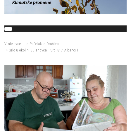
Vi ste ovde:
Početak
Društvo
Selo u okolini Bujanovca – Srbi 817, Albanci 1