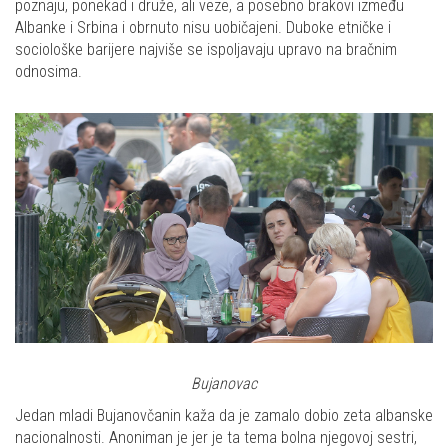
poznaju, ponekad i druže, ali veze, a posebno brakovi između
Albanke i Srbina i obrnuto nisu uobičajeni. Duboke etničke i
sociološke barijere najviše se ispoljavaju upravo na bračnim
odnosima.
Bujanovac
Jedan mladi Bujanovčanin kaža da je zamalo dobio zeta albanske
nacionalnosti. Anoniman je jer je ta tema bolna njegovoj sestri,