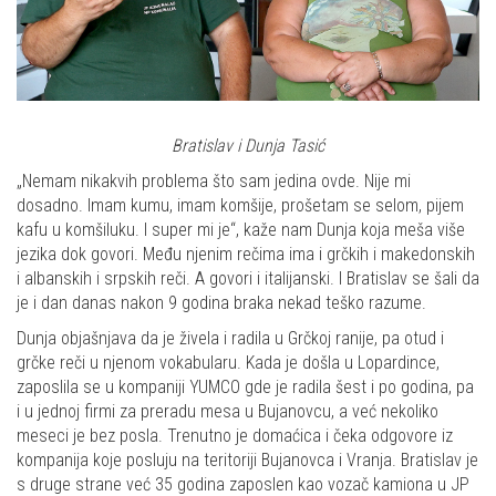
Bratislav i Dunja Tasić
„Nemam nikakvih problema što sam jedina ovde. Nije mi
dosadno. Imam kumu, imam komšije, prošetam se selom, pijem
kafu u komšiluku. I super mi je“, kaže nam Dunja koja meša više
jezika dok govori. Među njenim rečima ima i grčkih i makedonskih
i albanskih i srpskih reči. A govori i italijanski. I Bratislav se šali da
je i dan danas nakon 9 godina braka nekad teško razume.
Dunja objašnjava da je živela i radila u Grčkoj ranije, pa otud i
grčke reči u njenom vokabularu. Kada je došla u Lopardince,
zaposlila se u kompaniji YUMCO gde je radila šest i po godina, pa
i u jednoj firmi za preradu mesa u Bujanovcu, a već nekoliko
meseci je bez posla. Trenutno je domaćica i čeka odgovore iz
kompanija koje posluju na teritoriji Bujanovca i Vranja. Bratislav je
s druge strane već 35 godina zaposlen kao vozač kamiona u JP