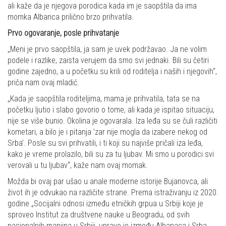
ali kaže da je njegova porodica kada im je saopštila da ima
momka Albanca prilično brzo prihvatila.
Prvo ogovaranje, posle prihvatanje
„Meni je prvo saopštila, ja sam je uvek podržavao. Ja ne volim
podele i razlike, zaista verujem da smo svi jednaki. Bili su četiri
godine zajedno, a u početku su krili od roditelja i naših i njegovih“,
priča nam ovaj mladić.
„Kada je saopštila roditeljima, mama je prihvatila, tata se na
početku ljutio i slabo govorio o tome, ali kada je ispitao situaciju,
nije se više bunio. Okolina je ogovarala. Iza leđa su se čuli različiti
kometari, a bilo je i pitanja ’zar nije mogla da izabere nekog od
Srba’. Posle su svi prihvatili, i ti koji su najviše pričali iza leđa,
kako je vreme prolazilo, bili su za tu ljubav. Mi smo u porodici svi
verovali u tu ljubav“, kaže nam ovaj momak.
Možda bi ovaj par ušao u anale moderne istorije Bujanovca, ali
život ih je odvukao na različite strane. Prema istraživanju iz 2020.
godine „Socijalni odnosi između etničkih grpua u Srbiji koje je
sproveo Institut za društvene nauke u Beogradu, od svih
nacionalnih manjina u Srbiji, upravo je između Albanaca i Srba