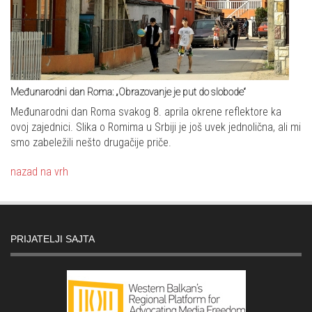
Međunarodni dan Roma: „Obrazovanje je put do slobode“
Međunarodni dan Roma svakog 8. aprila okrene reflektore ka
ovoj zajednici. Slika o Romima u Srbiji je još uvek jednolična, ali mi
smo zabeležili nešto drugačije priče.
nazad na vrh
PRIJATELJI SAJTA