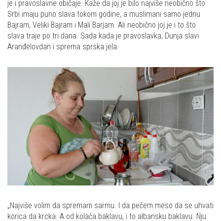
je i pravoslavne običaje. Kaže da joj je bilo najviše neobično što
Srbi imaju puno slava tokom godine, a muslimani samo jednu
Bajram, Veliki Bajram i Mali Barjam. Ali neobično joj je i to što
slava traje po tri dana. Sada kada je pravoslavka, Dunja slavi
Aranđelovdan i sprema sprska jela.
„Najviše volim da spremam sarmu. I da pečem meso da se uhvati
korica da krcka. A od kolača baklavu, i to albansku baklavu. Nju