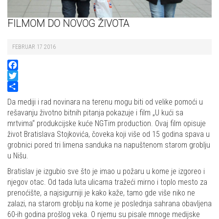
FILMOM DO NOVOG ŽIVOTA
FEBRUAR 17 2016
Facebook
Twitter
Share
Da mediji i rad novinara na terenu mogu biti od velike pomoći u
rešavanju životno bitnih pitanja pokazuje i film „U kući sa
mrtvima“ produkcijske kuće NGTim production. Ovaj film opisuje
život Bratislava Stojkovića, čoveka koji više od 15 godina spava u
grobnici pored tri limena sanduka na napuštenom starom groblju
u Nišu.
Bratislav je izgubio sve što je imao u požaru u kome je izgoreo i
njegov otac. Od tada luta ulicama tražeći mirno i toplo mesto za
prenoćište, a najsigurniji je kako kaže, tamo gde više niko ne
zalazi, na starom groblju na kome je poslednja sahrana obavljena
60-ih godina prošlog veka. O njemu su pisale mnoge medijske