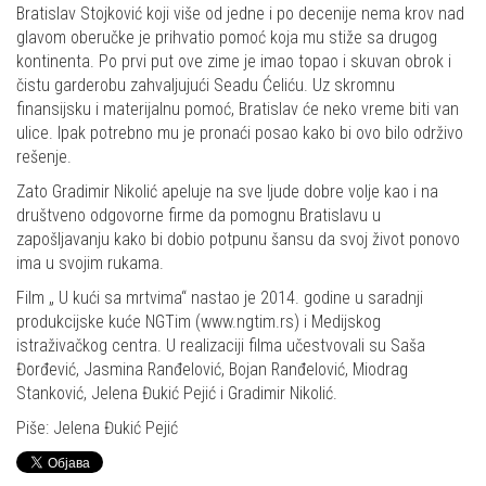
Bratislav Stojković koji više od jedne i po decenije nema krov nad
glavom oberučke je prihvatio pomoć koja mu stiže sa drugog
kontinenta. Po prvi put ove zime je imao topao i skuvan obrok i
čistu garderobu zahvaljujući Seadu Ćeliću. Uz skromnu
finansijsku i materijalnu pomoć, Bratislav će neko vreme biti van
ulice. Ipak potrebno mu je pronaći posao kako bi ovo bilo održivo
rešenje.
Zato Gradimir Nikolić apeluje na sve ljude dobre volje kao i na
društveno odgovorne firme da pomognu Bratislavu u
zapošljavanju kako bi dobio potpunu šansu da svoj život ponovo
ima u svojim rukama.
Film „ U kući sa mrtvima“ nastao je 2014. godine u saradnji
produkcijske kuće NGTim (www.ngtim.rs) i Medijskog
istraživačkog centra. U realizaciji filma učestvovali su Saša
Đorđević, Jasmina Ranđelović, Bojan Ranđelović, Miodrag
Stanković, Jelena Đukić Pejić i Gradimir Nikolić.
Piše: Jelena Đukić Pejić