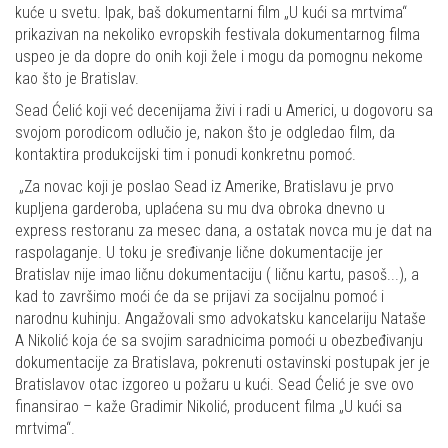
kuće u svetu. Ipak, baš dokumentarni film „U kući sa mrtvima“
prikazivan na nekoliko evropskih festivala dokumentarnog filma
uspeo je da dopre do onih koji žele i mogu da pomognu nekome
kao što je Bratislav.
Sead Ćelić koji već decenijama živi i radi u Americi, u dogovoru sa
svojom porodicom odlučio je, nakon što je odgledao film, da
kontaktira produkcijski tim i ponudi konkretnu pomoć.
„Za novac koji je poslao Sead iz Amerike, Bratislavu je prvo
kupljena garderoba, uplaćena su mu dva obroka dnevno u
express restoranu za mesec dana, a ostatak novca mu je dat na
raspolaganje. U toku je sređivanje lične dokumentacije jer
Bratislav nije imao ličnu dokumentaciju ( ličnu kartu, pasoš...), a
kad to završimo moći će da se prijavi za socijalnu pomoć i
narodnu kuhinju. Angažovali smo advokatsku kancelariju Nataše
A Nikolić koja će sa svojim saradnicima pomoći u obezbeđivanju
dokumentacije za Bratislava, pokrenuti ostavinski postupak jer je
Bratislavov otac izgoreo u požaru u kući. Sead Ćelić je sve ovo
finansirao – kaže Gradimir Nikolić, producent filma „U kući sa
mrtvima“.