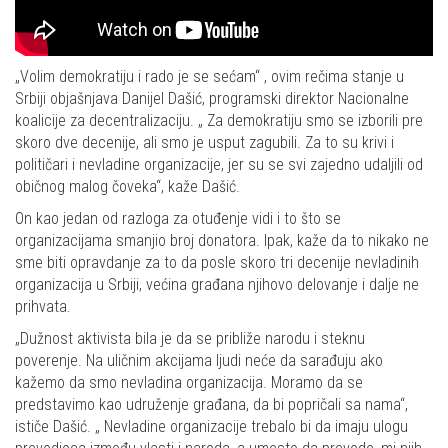
„Volim demokratiju i rado je se sećam“ , ovim rečima stanje u
Srbiji objašnjava Danijel Dašić, programski direktor Nacionalne
koalicije za decentralizaciju. „ Za demokratiju smo se izborili pre
skoro dve decenije, ali smo je usput zagubili. Za to su krivi i
političari i nevladine organizacije, jer su se svi zajedno udaljili od
običnog malog čoveka“, kaže Dašić.
On kao jedan od razloga za otuđenje vidi i to što se
organizacijama smanjio broj donatora. Ipak, kaže da to nikako ne
sme biti opravdanje za to da posle skoro tri decenije nevladinih
organizacija u Srbiji, većina građana njihovo delovanje i dalje ne
prihvata.
„Dužnost aktivista bila je da se približe narodu i steknu
poverenje. Na uličnim akcijama ljudi neće da sarađuju ako
kažemo da smo nevladina organizacija. Moramo da se
predstavimo kao udruženje građana, da bi popričali sa nama“,
ističe Dašić. „ Nevladine organizacije trebalo bi da imaju ulogu