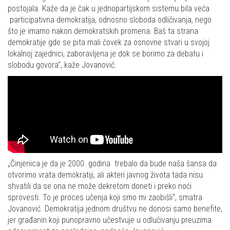
postojala. Kaže da je čak u jednopartijskom sistemu bila veća
participativna demokratija, odnosno sloboda odličivanja, nego
što je imamo nakon demokratskih promena. Baš ta strana
demokratije gde se pita mali čovek za osnovne stvari u svojoj
lokalnoj zajednici, zaboravljena je dok se borimo za debatu i
slobodu govora“, kaže Jovanović.
„Činjenica je da je 2000. godina trebalo da bude naša šansa da
otvorimo vrata demokratiji, ali akteri javnog života tada nisu
shvatili da se ona ne može dekretom doneti i preko noći
sprovesti. To je proces učenja koji smo mi zaobišli“, smatra
Jovanović. Demokratija jednom društvu ne donosi samo benefite,
jer građanin koji punopravno učestvuje u odlučivanju preuzima