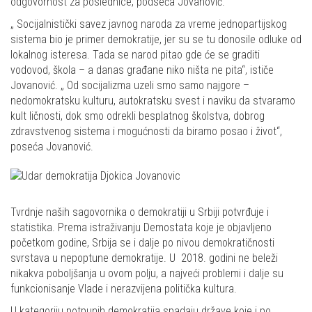
odgovornost za poslednice, podseća Jovanović.
„ Socijalnistički savez javnog naroda za vreme jednopartijskog
sistema bio je primer demokratije, jer su se tu donosile odluke od
lokalnog isteresa. Tada se narod pitao gde će se graditi
vodovod, škola – a danas građane niko ništa ne pita“, ističe
Jovanović. „ Od socijalizma uzeli smo samo najgore –
nedomokratsku kulturu, autokratsku svest i naviku da stvaramo
kult ličnosti, dok smo odrekli besplatnog školstva, dobrog
zdravstvenog sistema i mogućnosti da biramo posao i život“,
poseća Jovanović.
Tvrdnje naših sagovornika o demokratiji u Srbiji potvrđuje i
statistika. Prema istraživanju Demostata koje je objavljeno
početkom godine, Srbija se i dalje po nivou demokratičnosti
svrstava u nepoptune demokratije. U 2018. godini ne beleži
nikakva poboljšanja u ovom polju, a najveći problemi i dalje su
funkcionisanje Vlade i nerazvijena politička kultura.
U kategoriju potpunih demokratija spadaju države koje i po