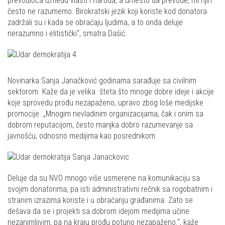
prevodioca između vlasti i naroda, a umesto da prevode, mi njih
često ne razumemo. Birokratski jezik koji koriste kod donatora
zadržali su i kada se obraćaju ljudima, a to onda deluje
nerazumno i elitistički“, smatra Dašić.
Novinarka Sanja Janačković godinama sarađuje sa civilnim
sektorom. Kaže da je velika šteta što mnoge dobre ideje i akcije
koje sprovedu prođu nezapaženo, upravo zbog loše medijske
promocije. „Mnogim nevladinim organizacijama, čak i onim sa
dobrom reputacijom, često manjka dobro razumevanje sa
javnošću, odnosno medijima kao posrednikom.
Deluje da su NVO mnogo više usmerene na komunikaciju sa
svojim donatorima, pa isti administrativni rečnik sa rogobatnim i
stranim izrazima koriste i u obraćanju građanima. Zato se
dešava da se i projekti sa dobrom idejom medijima učine
nezanimljivim, pa na kraju prođu potuno nezapaženo.“, kaže