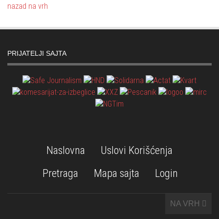
nazad na vrh
PRIJATELJI SAJTA
Naslovna
Uslovi Korišćenja
Pretraga
Mapa sajta
Login
NA VRH