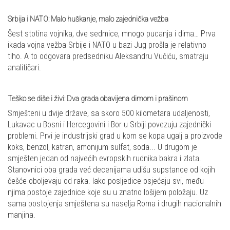
Srbija i NATO: Malo huškanje, malo zajednička vežba
Šest stotina vojnika, dve sedmice, mnogo pucanja i dima… Prva
ikada vojna vežba Srbije i NATO u bazi Jug prošla je relativno
tiho. A to odgovara predsedniku Aleksandru Vučiću, smatraju
analitičari.
Teško se diše i živi: Dva grada obavijena dimom i prašinom
Smješteni u dvije države, sa skoro 500 kilometara udaljenosti,
Lukavac u Bosni i Hercegovini i Bor u Srbiji povezuju zajednički
problemi. Prvi je industrijski grad u kom se kopa ugalj a proizvode
koks, benzol, katran, amonijum sulfat, soda... U drugom je
smješten jedan od najvećih evropskih rudnika bakra i zlata.
Stanovnici oba grada već decenijama udišu supstance od kojih
češće oboljevaju od raka. Iako posljedice osjećaju svi, među
njima postoje zajednice koje su u znatno lošijem položaju. Uz
sama postojenja smještena su naselja Roma i drugih nacionalnih
manjina.