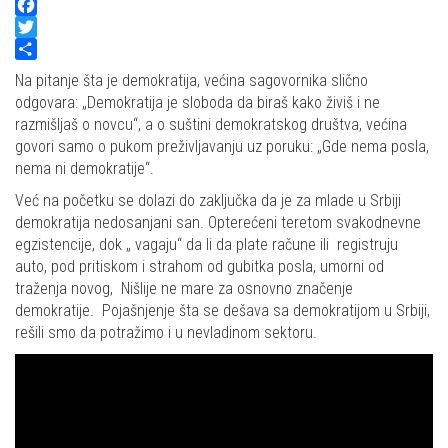
Facebook
Twitter
Share
Na pitanje šta je demokratija, većina sagovornika slično
odgovara: „Demokratija je sloboda da biraš kako živiš i ne
razmišljaš o novcu“, a o suštini demokratskog društva, većina
govori samo o pukom preživljavanju uz poruku: „Gde nema posla,
nema ni demokratije“.
Već na početku se dolazi do zaključka da je za mlade u Srbiji
demokratija nedosanjani san. Opterećeni teretom svakodnevne
egzistencije, dok „ vagaju“ da li da plate račune ili registruju
auto, pod pritiskom i strahom od gubitka posla, umorni od
traženja novog, Nišlije ne mare za osnovno značenje
demokratije. Pojašnjenje šta se dešava sa demokratijom u Srbiji,
rešili smo da potražimo i u nevladinom sektoru.