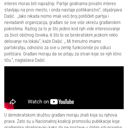
interes morao biti najvažniji. Partije godinama privatni interes
stavljaju na prvo mesto, i onda nastaje politikanstvo“, objašnjava
Dašić. „Iako nikada nismo imali veći broj političkih partija i
nevladanih organizacija, građani se sve više okreću građanskim
pokretima. Razlog za to je što jedino kod njih vide interesovanje
za život običnog čoveka, ili što bi se birokratskim jezikom reklo
delovanje na lokalu“, kaže Dašić. „ Mi trenutno imamo
partokratiju, odnosno za sve u zemlji funkcioniše po odluci
političara. Građani moraju da se pitaju za stvari koje se njih lično
tiču.“, naglašava Dašić.
U demokratskom društvu građani moraju znati koja su njihova
prava. Zato su u Nacionalnoj koaliciji promovišu publikacije koje
građanima objašnjavaju kako da se postave u datim situacijama.