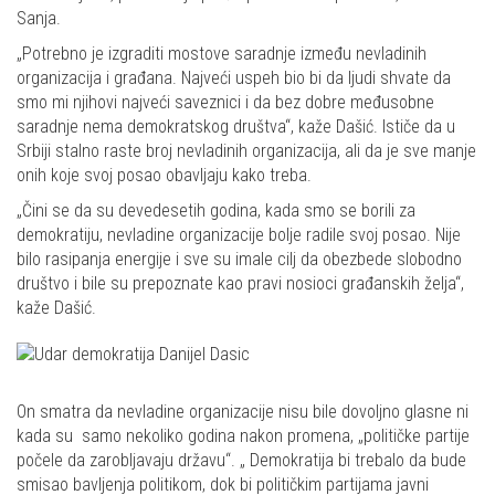
Sanja.
„Potrebno je izgraditi mostove saradnje između nevladinih
organizacija i građana. Najveći uspeh bio bi da ljudi shvate da
smo mi njihovi najveći saveznici i da bez dobre međusobne
saradnje nema demokratskog društva“, kaže Dašić. Ističe da u
Srbiji stalno raste broj nevladinih organizacija, ali da je sve manje
onih koje svoj posao obavljaju kako treba.
„Čini se da su devedesetih godina, kada smo se borili za
demokratiju, nevladine organizacije bolje radile svoj posao. Nije
bilo rasipanja energije i sve su imale cilj da obezbede slobodno
društvo i bile su prepoznate kao pravi nosioci građanskih želja“,
kaže Dašić.
On smatra da nevladine organizacije nisu bile dovoljno glasne ni
kada su samo nekoliko godina nakon promena, „političke partije
počele da zarobljavaju državu“. „ Demokratija bi trebalo da bude
smisao bavljenja politikom, dok bi političkim partijama javni