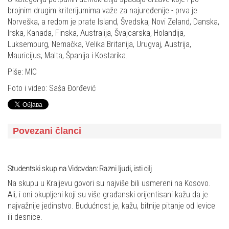
brojnim drugim kriterijumima važe za najuređenije - prva je
Norveška, a redom je prate Island, Švedska, Novi Zeland, Danska,
Irska, Kanada, Finska, Australija, Švajcarska, Holandija,
Luksemburg, Nemačka, Velika Britanija, Urugvaj, Austrija,
Mauricijus, Malta, Španija i Kostarika.
Piše: MIC
Foto i video: Saša Đorđević
Povezani članci
Studentski skup na Vidovdan: Razni ljudi, isti cilj
Na skupu u Kraljevu govori su najviše bili usmereni na Kosovo.
Ali, i oni okupljeni koji su više građanski orijentisani kažu da je
najvažnije jedinstvo. Budućnost je, kažu, bitnije pitanje od levice
ili desnice.