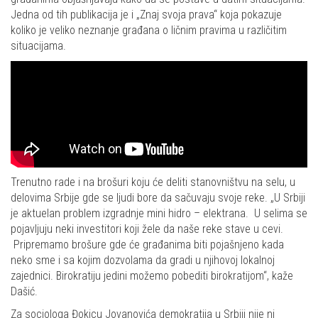
Jedna od tih publikacija je i „Znaj svoja prava“ koja pokazuje
koliko je veliko neznanje građana o ličnim pravima u različitim
situacijama.
Trenutno rade i na brošuri koju će deliti stanovništvu na selu, u
delovima Srbije gde se ljudi bore da sačuvaju svoje reke. „U Srbiji
je aktuelan problem izgradnje mini hidro – elektrana. U selima se
pojavljuju neki investitori koji žele da naše reke stave u cevi.
Pripremamo brošure gde će građanima biti pojašnjeno kada
neko sme i sa kojim dozvolama da gradi u njihovoj lokalnoj
zajednici. Birokratiju jedini možemo pobediti birokratijom“, kaže
Dašić.
Za sociologa Đokicu Jovanovića demokratija u Srbiji nije ni