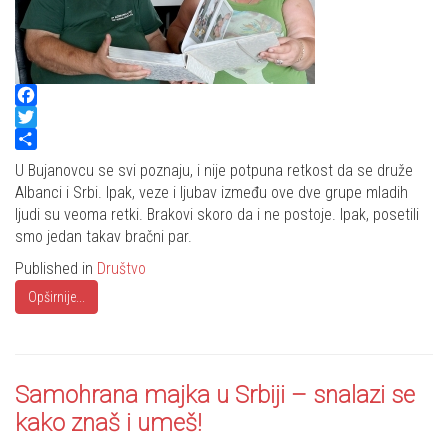
Facebook
Twitter
Share
U Bujanovcu se svi poznaju, i nije potpuna retkost da se druže
Albanci i Srbi. Ipak, veze i ljubav između ove dve grupe mladih
ljudi su veoma retki. Brakovi skoro da i ne postoje. Ipak, posetili
smo jedan takav bračni par.
Published in
Društvo
Opširnije...
Samohrana majka u Srbiji – snalazi se
kako znaš i umeš!