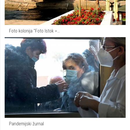
Foto kolonija "Foto Istok =…
Pandemijski žurnal