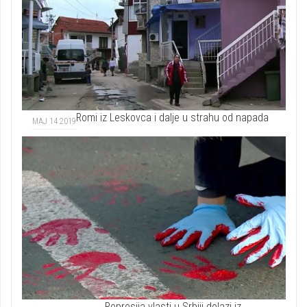
Romi iz Leskovca i dalje u strahu od napada
MAJ 14 2019
„Represija vlasti u Srbiji dolazi iz