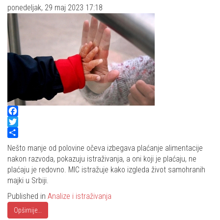
ponedeljak, 29 maj 2023 17:18
Facebook
Twitter
Share
Nešto manje od polovine očeva izbegava plaćanje alimentacije
nakon razvoda, pokazuju istraživanja, a oni koji je plaćaju, ne
plaćaju je redovno. MIC istražuje kako izgleda život samohranih
majki u Srbiji.
Published in
Analize i istraživanja
Opširnije...