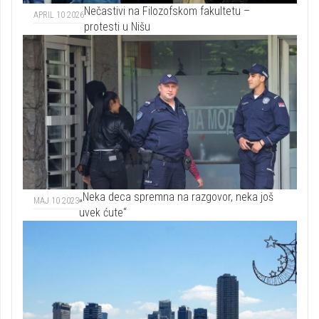
Nečastivi na Filozofskom fakultetu –
APRIL 10 2026
protesti u Nišu
„Neka deca spremna na razgovor, neka još
MAJ 10 2023
uvek ćute“