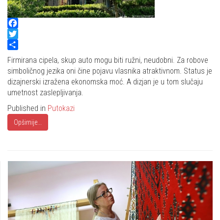
Facebook
Twitter
Share
Firmirana cipela, skup auto mogu biti ružni, neudobni. Za robove
simboličnog jezika oni čine pojavu vlasnika atraktivnom. Status je
dizajnerski izražena ekonomska moć. A dizjan je u tom slučaju
umetnost zaslepljivanja.
Published in
Putokazi
Opširnije...