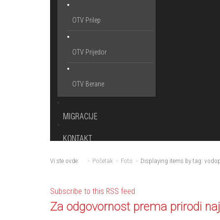
OTV Prilep
OTV Prijedor
OTV Berane
MIGRACIJE
KONTAKT
Vi ste ovde:
Početak
Foto
Displaying items by tag: vodo
Subscribe to this RSS feed
Za odgovornost prema prirodi naj