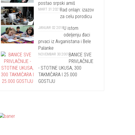
postao srpski amiš
Rad onlajn: izazov
MART 31 2021
za celu porodicu
U istom
JANUAR 02 2018
odeljenju đaci
prvaci iz Avganistana i Bele
Palanke
BANICE SVE
NOVEMBAR 30 2001
PRIVLAČNIJE
- STOTINE UKUSA, 300
TAKMIČARA I 25.000
GOSTIJU