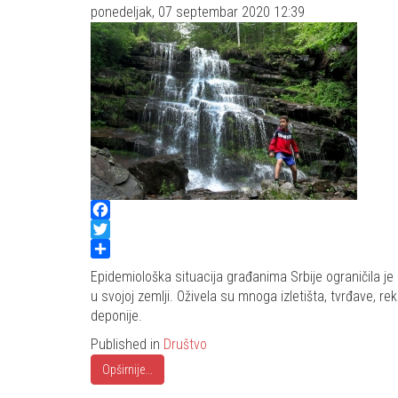
ponedeljak, 07 septembar 2020 12:39
Facebook
Twitter
Share
Epidemiološka situacija građanima Srbije ograničila je
u svojoj zemlji. Oživela su mnoga izletišta, tvrđave, r
deponije.
Published in
Društvo
Opširnije...