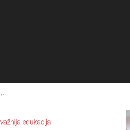
padi
važnija edukacija