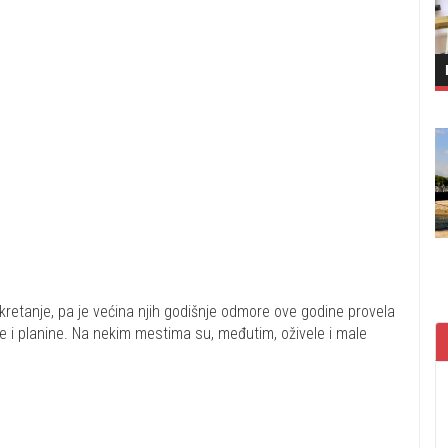
 kretanje, pa je većina njih godišnje odmore ove godine provela
eke i planine. Na nekim mestima su, međutim, oživele i male