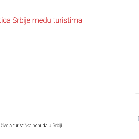
tica Srbije među turistima
vela turistička ponuda u Srbiji.