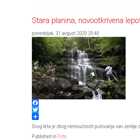
Stara planina, novootkrivena lepo
ponedeljak, 31 avgust 2020 20:40
Facebook
Twitter
Share
Ovog leta je zbog nemoućnosti putovanja van zemlje oži
Published in
Foto