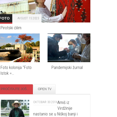
FOTO
AVGUST 15 2023
Pirotski ćilim
Foto kolonija "Foto
Pandemijski žurnal
Istok =…
PROČITAJTE JOŠ...
OPEN TV
Amiš iz
OKTOBAR 30 2016
Virdžinije
nastanio se u Niškoj banji i